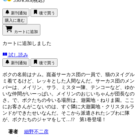
530
/
¥583
(税込)
新刊通知
後で買う
購入に進む
カートに追加
カートに追加しました
試し読み
新刊通知
後で買う
ボクの名前はナム。崑崙サーカス団の一員で、猫のヌイグル
ミ着てるけど、レッキとした人間なんだ。サーカス団のメン
バーは、メイリン、サラ、ミスター陳、テンコーなど、ゆか
いな仲間がいーっぱい。メイリンのおじいちゃんが団長なの
さ。で、ボクたちの今いる場所は、遊園地・ねりま園。ここ
にお客さんがこないのは、すぐ隣に大遊園地・クリスタルラ
ンドができたせいなんだ。そこから派遣されたシブわに隊
が、ボクたちのジャマをして…!? 第1巻登場！
著者
細野不二彦