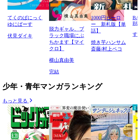
てくのぱにっく
1000円ヒーロ
BA
BU
ゆにばーす
ー 新札版【単
脱力ギャル、ブ
話】
す
ラック職場にぶ
伏見ダイキ
ちかます【マイ
焼き芋ハンサム
クロ】
斎藤/村上ペコ
横山真由美
完結
少年・青年マンガランキング
もっと見る