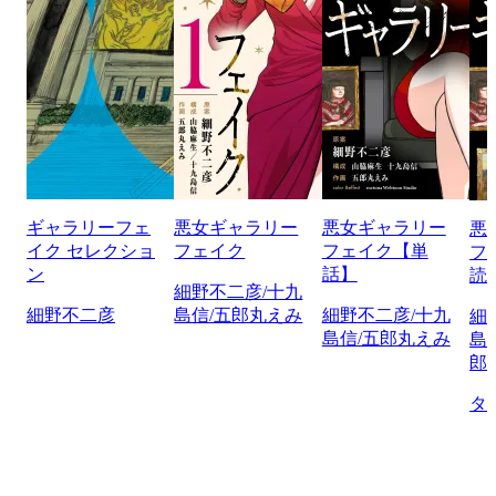
ギャラリーフェ
悪女ギャラリー
悪女ギャラリー
悪
イク セレクショ
フェイク
フェイク【単
フ
ン
話】
読
細野不二彦/十九
細野不二彦
島信/五郎丸えみ
細野不二彦/十九
細
島信/五郎丸えみ
島
郎
タ