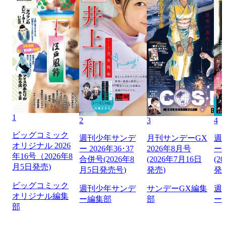
1
2
3
4
ビッグコミック
週刊少年サンデ
月刊サンデーGX
週
オリジナル 2026
ー 2026年36･37
2026年8月号
ー 
年16号（2026年8
合併号(2026年8
(2026年7月16日
(2
月5日発売)
月5日発売号)
発売)
発
ビッグコミック
週刊少年サンデ
サンデーGX編集
週
オリジナル編集
ー編集部
部
ー
部