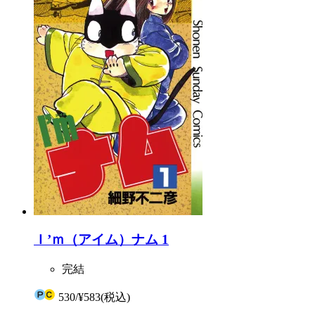
Ｉ’ｍ（アイム）ナム 1
完結
530
/
¥583
(税込)