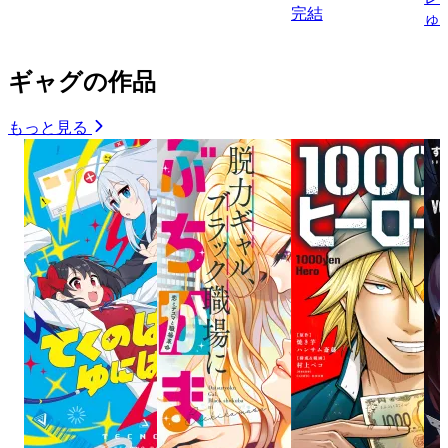
完結
ゅ
ギャグの作品
もっと見る