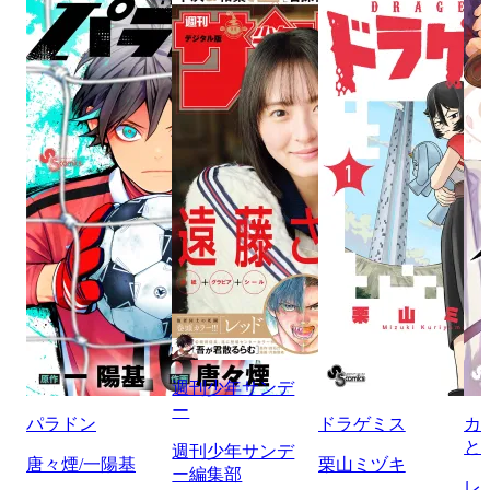
週刊少年サンデ
ー
パラドン
ドラゲミス
カ
と
週刊少年サンデ
唐々煙/一陽基
栗山ミヅキ
ー編集部
レ