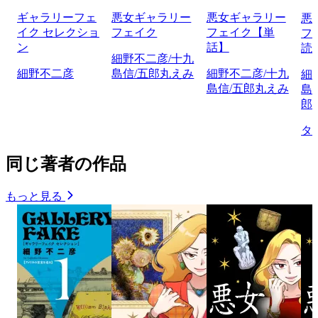
ギャラリーフェ
悪女ギャラリー
悪女ギャラリー
悪
イク セレクショ
フェイク
フェイク【単
フ
ン
話】
読
細野不二彦/十九
細野不二彦
島信/五郎丸えみ
細野不二彦/十九
細
島信/五郎丸えみ
島
郎
タ
同じ著者の作品
もっと見る