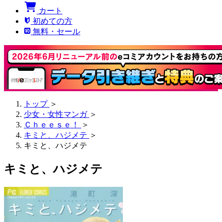
カート
初めての方
無料・セール
トップ
＞
少女・女性マンガ
＞
Ｃｈｅｅｓｅ！
＞
キミと、ハジメテ
＞
キミと、ハジメテ
キミと、ハジメテ