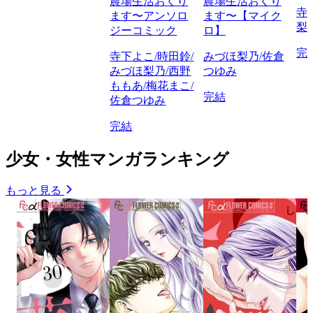
農場生活おくり
農場生活おくり
寺
ます〜アンソロ
ます〜【マイク
梨
ジーコミック
ロ】
完
寺下よこ/時田鈴/
みづほ梨乃/佐倉
みづほ梨乃/西野
つゆみ
ももあ/梅花まこ/
完結
佐倉つゆみ
完結
少女・女性マンガランキング
もっと見る