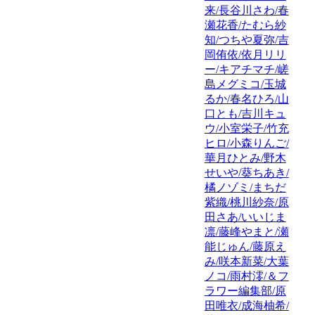
来/長谷川さわ/春
瀬花香/たむら紗
知/つちや夏弥/吉
岡侑依/依月リリ
ー/キアチマチ/嵯
島メグミコ/玉城
るか/春名ひろ/山
口とも/吉川キュ
ウ/小室栄子/竹充
ヒロ/小森りんご/
華月ひとみ/野木
せいや/葵ちあき/
橘ノゾミ/まちだ
紫織/桃川紗奈/原
田さあ/いいじま
凛/藤峰やまと/瀬
能じゅん/藤原え
み/咲本新菜/大葉
ノコ/雨村澪/＆フ
ラワー編集部/原
田唯衣/成海柚希/