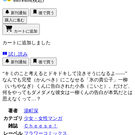
440
/
¥484
(税込)
新刊通知
後で買う
購入に進む
カートに追加
カートに追加しました
試し読み
新刊通知
後で買う
“キミのこと考えるとドキドキして泣きそうになるよ――”
なんでも完璧（かんぺき）にこなせる「氷の貴公子」一柳
（いちやなぎ）くんに告白された小糸（こいと）。だけど、
何をやってもダメダメな彼女は一柳くんの告白が本気だとは
思えなくって…？
著者
湯町深
カテゴリ
少女・女性マンガ
雑誌
Ｃｈｅｅｓｅ！
レーベル
フラワーコミックス