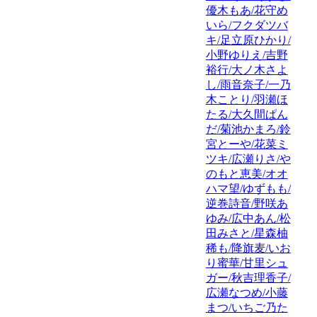
優木もあ/花守め
いら/フクダツバ
キ/足立原ひかり/
小野ゆりえ/吉野
裕行/大ノ木さよ
し/雨音奈子/一乃
木ことり/羽瀬ほ
たる/大久間ぱん
だ/菊池かまろ/鈴
宮とーや/花菜ミ
ツキ/広瀬りさ/や
のもと恵美/オオ
ハマ望/ゆずもも/
逆巻詩音/野咲あ
ゆみ/広中あん/松
田みさと/星森柚
稀も/降旗麦/いお
り蜜華/甘里シュ
ガー/秋吉理香子/
広瀬なつめ/小藤
まつ/いちご乃た