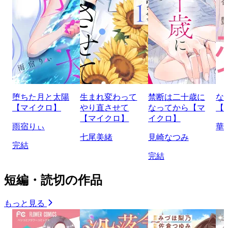
堕ちた月と太陽
生まれ変わって
禁断は二十歳に
な
【マイクロ】
やり直させて
なってから【マ
【
【マイクロ】
イクロ】
雨宿りぃ
華
七尾美緒
見崎なつみ
完結
完結
短編・読切の作品
もっと見る