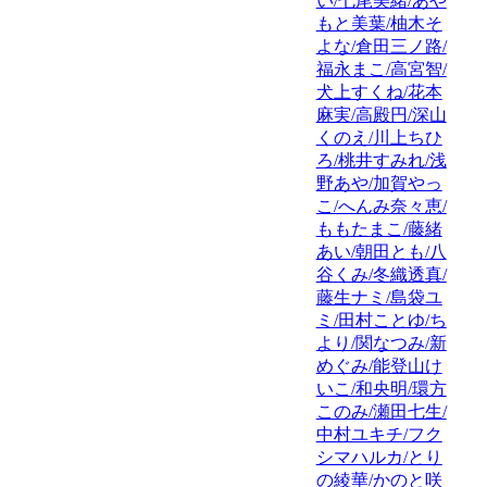
い/七尾美緒/あや
もと美葉/柚木そ
よな/倉田三ノ路/
福永まこ/高宮智/
犬上すくね/花本
麻実/高殿円/深山
くのえ/川上ちひ
ろ/桃井すみれ/浅
野あや/加賀やっ
こ/へんみ奈々恵/
ももたまこ/藤緒
あい/朝田とも/八
谷くみ/冬織透真/
藤生ナミ/島袋ユ
ミ/田村ことゆ/ち
より/関なつみ/新
めぐみ/能登山け
いこ/和央明/環方
このみ/瀬田七生/
中村ユキチ/フク
シマハルカ/とり
の綾華/かのと咲