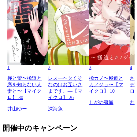
1
2
3
4
極と蕾〜極道と
レス―ヘタくそ
極カノ〜極道と
さ
恋を知らない人
なのはお互いさ
カノジョ〜【マ
デ
妻と〜【マイク
まです。―【マ
イクロ】 10
ロ】
ロ】 30
イクロ】 26
しがの夷織
わ
井山ゆー
深海魚
開催中のキャンペーン