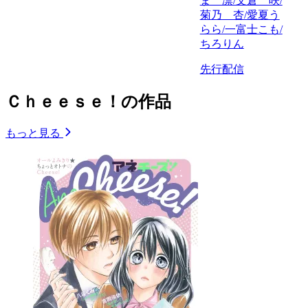
ま 凛/文倉 咲/
菊乃 杏/愛夏う
らら/一富士こも/
ちろりん
先行配信
Ｃｈｅｅｓｅ！の作品
もっと見る