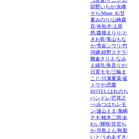
づ左倉/イニシエ/
卯野いちか/永峰
そら/Mage_K/甘
夏みのり/山崎森
百/央知夕/上原
悠/森猫まりり/と
きわ藍/兎山もな
か/雪嶌シウリ/竹
河継/紺野ステラ/
雛倉さりえ/なみ
え緒玖/朱音りか/
日置モモ/三輪ま
こと/川瀬夏菜/崔
トウヤ/恋愛
HOTEL/はれのち
ハンドレ/芒其之
一/みつはちレモ
ン/遠山えま/鬼嶋
ナギ/柚木二雨/あ
わい輝咲/甘宮ち
か/月島よん/秋梨
いと/うめあずき/