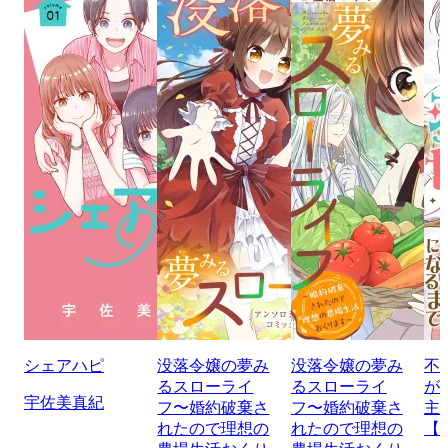
シェアハピ
没落令嬢の夢み
没落令嬢の夢み
不
るスローライ
るスローライ
が
宇佐美真紀
フ〜婚約破棄さ
フ〜婚約破棄さ
主
れたので理想の
れたので理想の
【