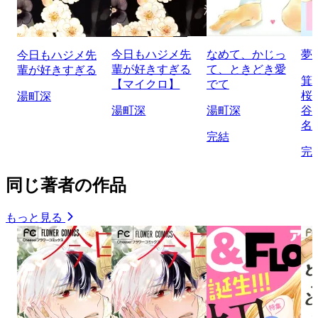
今日もハジメ先
なめて、かじっ
夢
今日もハジメ先
輩が好きすぎる
て、ときどき愛
輩が好きすぎる
箕
【マイクロ】
でて
桜
湯町深
湯町深
湯町深
谷
名
完結
完
同じ著者の作品
もっと見る