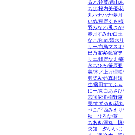
ると/鈴菜/遠山あ
ちは/桜内美優/花
丸ハナハナ/夢月
いめ/東野くも/楪
羽みなと/兎さか/
赤月すみれ/白玉
なこ/Fumi/清水リ
リー/白鳥マスオ/
巴乃友実/鏡宮ヲ
リエ/蜂野なえ/森
永ちひろ/笹原亜
美/木ノ上万理咲/
羽柴みず/真村澪
生/藤田すてふぁ
にー/真白あさひ/
宮咲依澄/樹野恵
実/すずゆき/花丸
ぺこ/平西みえり/
秋 ひろな/葵
ちあき/河丸 慎/
央知 夕/いいじ