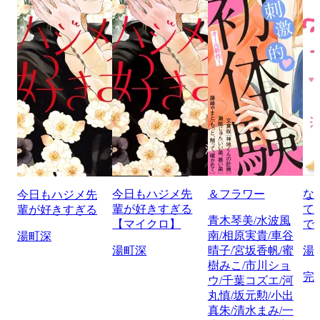
今日もハジメ先
＆フラワー
な
今日もハジメ先
輩が好きすぎる
て
輩が好きすぎる
青木琴美/水波風
【マイクロ】
で
南/相原実貴/車谷
湯町深
湯町深
晴子/宮坂香帆/蜜
湯
樹みこ/市川ショ
完
ウ/千葉コズエ/河
丸慎/坂元勲/小出
真朱/清水まみ/一