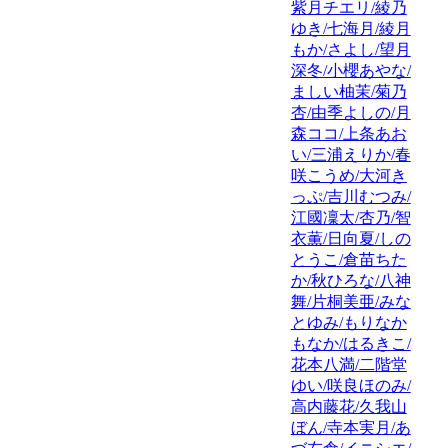
紫月チエリ/綾乃
ゆき/七海月/綾月
もか/さよし/望月
深冬/小櫻あやな/
ましい柚茉/菊乃
杏/由季よしの/月
森ココ/上条あお
い/三浦えりか/春
咲こうめ/大河き
っぷ/吉川むつみ/
江國凜太/杏乃/智
衣薫/日向夏/しの
とうこ/倉苗ちた
か/秋ひろな/八神
舞/片桐美亜/みな
とゆみ/もりなか
もなか/はるきこ/
花本八満/二階堂
ゆい/咲良ほのみ/
高内藤花/久我山
ぼん/寺本実月/あ