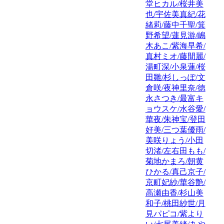
堂ヒカル/桜井美
也/宇佐美真紀/花
緒莉/藤中千聖/箕
野希望/蓮見游/嶋
木あこ/紫海早希/
真村ミオ/藤間麗/
湯町深/小泉蓮/桜
田雛/杉しっぽ/文
倉咲/夜神里奈/徳
永さつき/最富キ
ョウスケ/水谷愛/
華夜/朱神宝/登田
好美/三つ葉優雨/
美咲りょう/小田
切渚/左右田もも/
菊地かまろ/朝黄
ひかる/真己京子/
京町妃紗/華谷艶/
高瀬由香/杉山美
和子/桃田紗世/月
見パピコ/紫より