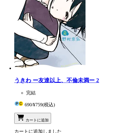
うきわ ー友達以上、不倫未満ー 2
完結
690
/
¥759
(税込)
カートに追加
カートに追加しました