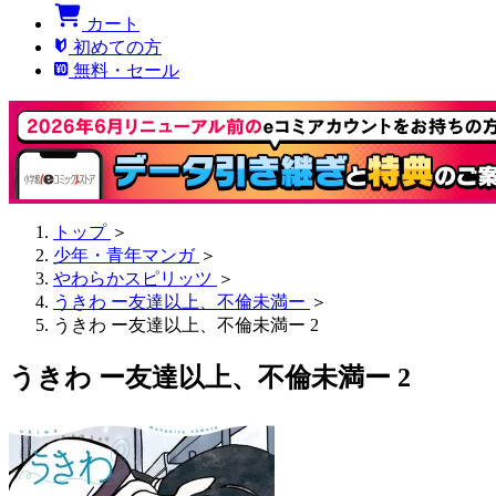
カート
初めての方
無料・セール
トップ
＞
少年・青年マンガ
＞
やわらかスピリッツ
＞
うきわ ー友達以上、不倫未満ー
＞
うきわ ー友達以上、不倫未満ー 2
うきわ ー友達以上、不倫未満ー 2