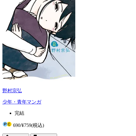
野村宗弘
少年・青年マンガ
完結
690
/
¥759
(税込)