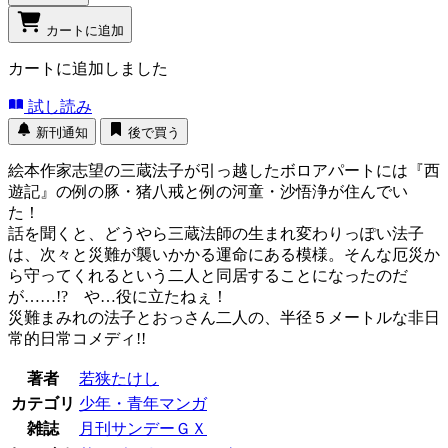
カートに追加
カートに追加しました
試し読み
新刊通知
後で買う
絵本作家志望の三蔵法子が引っ越したボロアパートには『西
遊記』の例の豚・猪八戒と例の河童・沙悟浄が住んでい
た！
話を聞くと、どうやら三蔵法師の生まれ変わりっぽい法子
は、次々と災難が襲いかかる運命にある模様。そんな厄災か
ら守ってくれるという二人と同居することになったのだ
が……!? や…役に立たねぇ！
災難まみれの法子とおっさん二人の、半径５メートルな非日
常的日常コメディ!!
著者
若狭たけし
カテゴリ
少年・青年マンガ
雑誌
月刊サンデーＧＸ