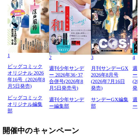
1
2
3
4
ビッグコミック
週刊少年サンデ
月刊サンデーGX
週
オリジナル 2026
ー 2026年36･37
2026年8月号
ー 
年16号（2026年8
合併号(2026年8
(2026年7月16日
(2
月5日発売)
月5日発売号)
発売)
発
ビッグコミック
週刊少年サンデ
サンデーGX編集
週
オリジナル編集
ー編集部
部
ー
部
開催中のキャンペーン