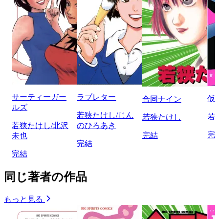
サーティーガー
ラブレター
仮
合同ナイン
ルズ
若狭たけし/じん
若
若狭たけし
若狭たけし/北沢
のひろあき
完
完結
未也
完結
完結
同じ著者の作品
もっと見る