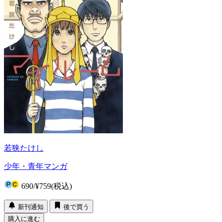
若狭たけし
少年・青年マンガ
690
/
¥759
(税込)
新刊通知
後で買う
購入に進む