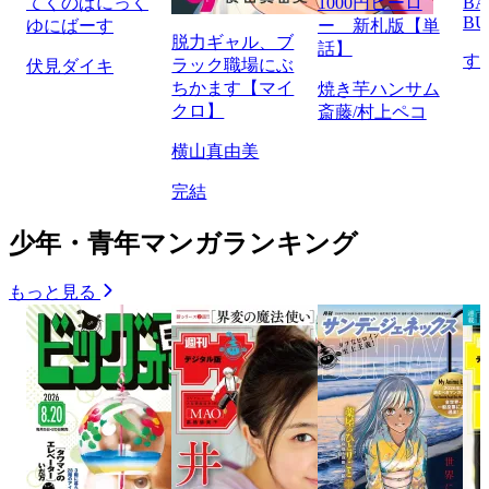
てくのぱにっく
1000円ヒーロ
BA
BU
ゆにばーす
ー 新札版【単
脱力ギャル、ブ
話】
す
ラック職場にぶ
伏見ダイキ
ちかます【マイ
焼き芋ハンサム
クロ】
斎藤/村上ペコ
横山真由美
完結
少年・青年マンガランキング
もっと見る