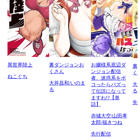
異世界陸上
裏ダンジョンお
お嬢様系底辺ダ
裏
くさん
ンジョン配信
く
ねこぐち
者、迷惑系をボ
大井昌和/いのま
大
コったらバズっ
る
る
て伝説になって
ますわ!?【単
先
話】
赤城大空/山田孝
太郎/福きつね
先行配信