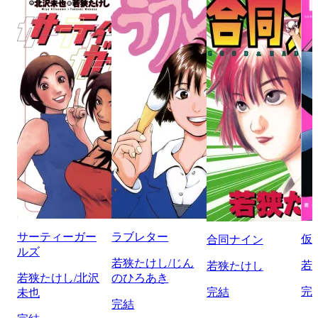
サーティーガー
ラブレター
仮
合同ナイン
ルズ
若狭たけし/じん
若
若狭たけし
若狭たけし/北沢
のひろあき
完
完結
未也
完結