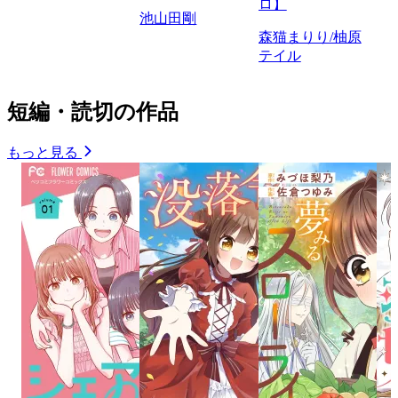
ロ】
池山田剛
森猫まりり/柚原
テイル
短編・読切の作品
もっと見る