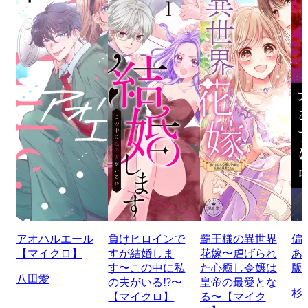
アオハルエール
負けヒロインで
覇王様の異世界
偏
【マイクロ】
すが結婚しま
花嫁〜虐げられ
あ
す〜この中に私
た心癒し令嬢は
版
八田愛
の夫がいる!?〜
皇帝の最愛とな
杉
【マイクロ】
る〜【マイク