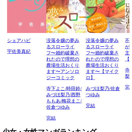
シェアハピ
没落令嬢の夢み
没落令嬢の夢み
不
るスローライ
るスローライ
が
宇佐美真紀
フ〜婚約破棄さ
フ〜婚約破棄さ
主
れたので理想の
れたので理想の
【
農場生活おくり
農場生活おくり
寺
ます〜アンソロ
ます〜【マイク
梨
ジーコミック
ロ】
完
寺下よこ/時田鈴/
みづほ梨乃/佐倉
みづほ梨乃/西野
つゆみ
ももあ/梅花まこ/
完結
佐倉つゆみ
完結
少女・女性マンガランキング