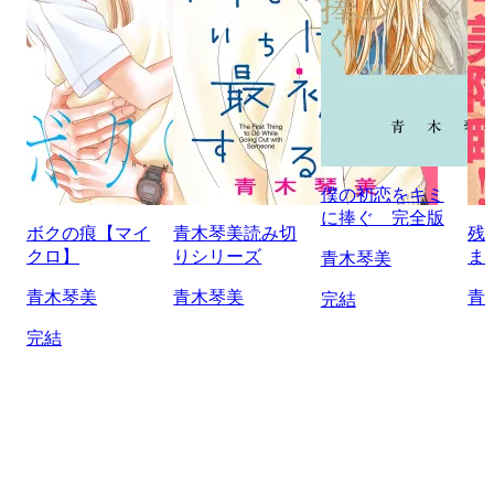
僕の初恋をキミ
に捧ぐ 完全版
ボクの痕【マイ
青木琴美読み切
残
クロ】
りシリーズ
ま
青木琴美
青木琴美
青木琴美
青
完結
完結