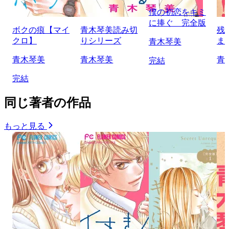
僕の初恋をキミ
に捧ぐ 完全版
ボクの痕【マイ
青木琴美読み切
残
クロ】
りシリーズ
ま
青木琴美
青木琴美
青木琴美
青
完結
完結
同じ著者の作品
もっと見る