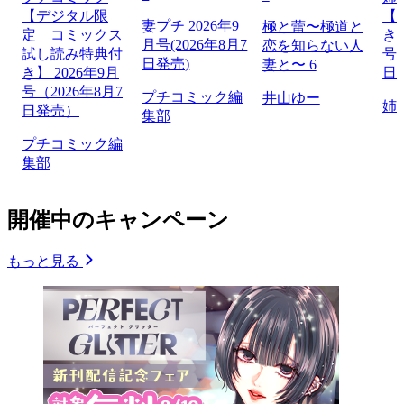
【デジタル限
【
妻プチ 2026年9
極と蕾〜極道と
定 コミックス
き】
月号(2026年8月7
恋を知らない人
試し読み特典付
号（
日発売)
妻と〜 6
き】 2026年9月
日
号（2026年8月7
プチコミック編
井山ゆー
姉
日発売）
集部
プチコミック編
集部
開催中のキャンペーン
もっと見る