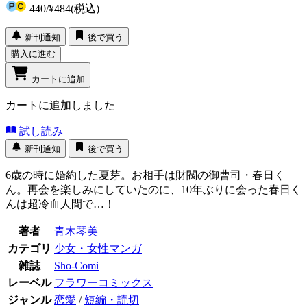
440
/
¥484
(税込)
新刊通知
後で買う
購入に進む
カートに追加
カートに追加しました
試し読み
新刊通知
後で買う
6歳の時に婚約した夏芽。お相手は財閥の御曹司・春日く
ん。再会を楽しみにしていたのに、10年ぶりに会った春日く
んは超冷血人間で…！
著者
青木琴美
カテゴリ
少女・女性マンガ
雑誌
Sho-Comi
レーベル
フラワーコミックス
ジャンル
恋愛
/
短編・読切