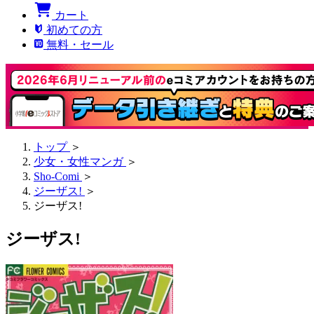
カート
初めての方
無料・セール
トップ
＞
少女・女性マンガ
＞
Sho-Comi
＞
ジーザス!
＞
ジーザス!
ジーザス!