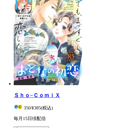
Ｓｈｏ−ＣｏｍｉＸ
350
/
¥385
(税込)
毎月15日頃配信