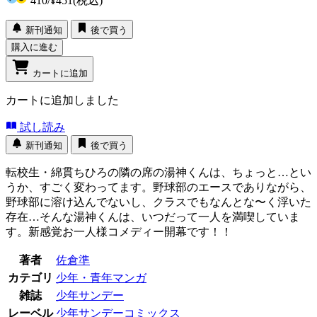
410
/
¥451
(税込)
新刊通知
後で買う
購入に進む
カートに追加
カートに追加しました
試し読み
新刊通知
後で買う
転校生・綿貫ちひろの隣の席の湯神くんは、ちょっと…とい
うか、すごく変わってます。野球部のエースでありながら、
野球部に溶け込んでないし、クラスでもなんとな〜く浮いた
存在…そんな湯神くんは、いつだって一人を満喫していま
す。新感覚お一人様コメディー開幕です！！
著者
佐倉準
カテゴリ
少年・青年マンガ
雑誌
少年サンデー
レーベル
少年サンデーコミックス