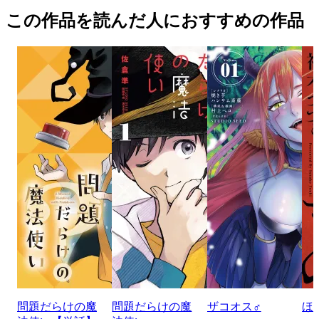
この作品を読んだ人におすすめの作品
問題だらけの魔
問題だらけの魔
ザコオス♂
ほ