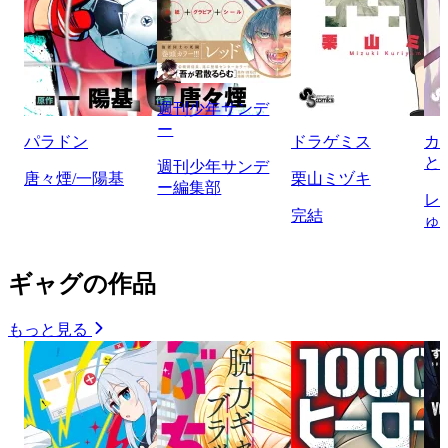
週刊少年サンデ
ー
パラドン
ドラゲミス
カ
と
週刊少年サンデ
唐々煙/一陽基
栗山ミヅキ
ー編集部
レ
完結
ゅ
ギャグの作品
もっと見る