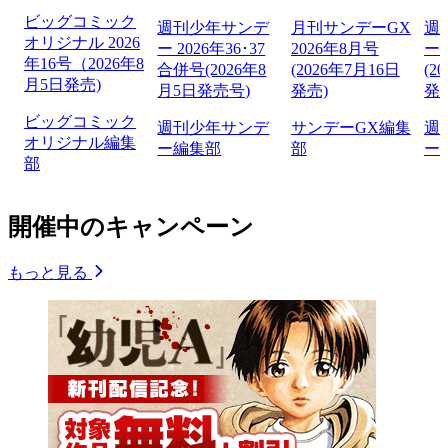
ビッグコミック
週刊少年サンデ
月刊サンデーGX
週
オリジナル 2026
ー 2026年36･37
2026年8月号
ー 
年16号（2026年8
合併号(2026年8
(2026年7月16日
(2
月5日発売)
月5日発売号)
発売)
発
ビッグコミック
週刊少年サンデ
サンデーGX編集
週
オリジナル編集
ー編集部
部
ー
部
開催中のキャンペーン
もっと見る