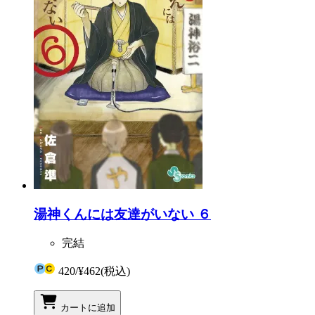
湯神くんには友達がいない ６
完結
420
/
¥462
(税込)
カートに追加