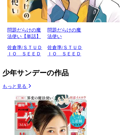
問題だらけの魔
問題だらけの魔
法使い【単話】
法使い
佐倉準/ＳＴＵＤ
佐倉準/ＳＴＵＤ
ＩＯ ＳＥＥＤ
ＩＯ ＳＥＥＤ
少年サンデーの作品
もっと見る