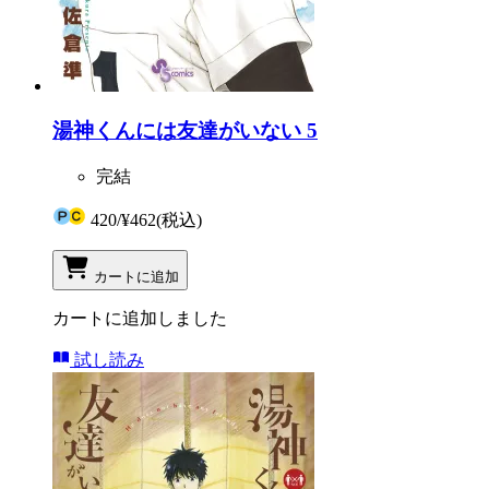
湯神くんには友達がいない 5
完結
420
/
¥462
(税込)
カートに追加
カートに追加しました
試し読み