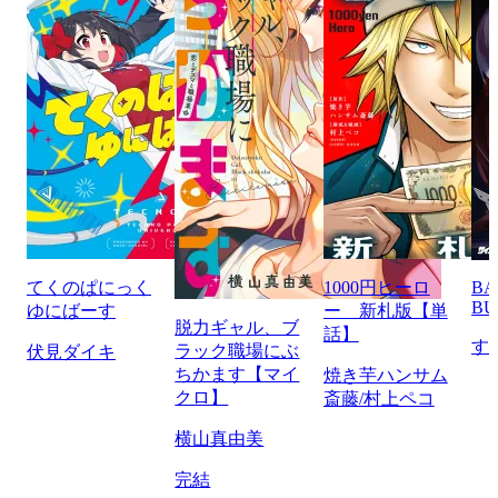
てくのぱにっく
1000円ヒーロ
BA
BU
ゆにばーす
ー 新札版【単
脱力ギャル、ブ
話】
す
ラック職場にぶ
伏見ダイキ
ちかます【マイ
焼き芋ハンサム
クロ】
斎藤/村上ペコ
横山真由美
完結