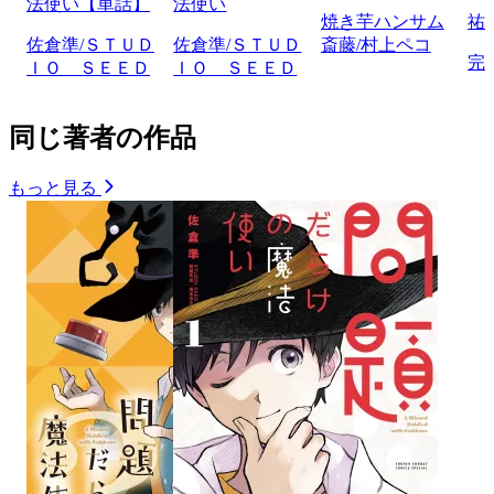
法使い【単話】
法使い
焼き芋ハンサム
祐
佐倉準/ＳＴＵＤ
佐倉準/ＳＴＵＤ
斎藤/村上ペコ
完
ＩＯ ＳＥＥＤ
ＩＯ ＳＥＥＤ
同じ著者の作品
もっと見る