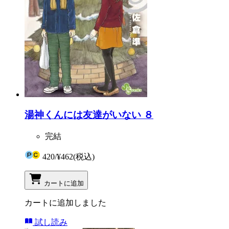
湯神くんには友達がいない ８
完結
420
/
¥462
(税込)
カートに追加
カートに追加しました
試し読み