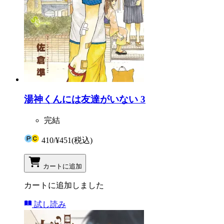
湯神くんには友達がいない 3
完結
410
/
¥451
(税込)
カートに追加
カートに追加しました
試し読み