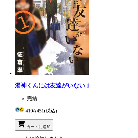
湯神くんには友達がいない 1
完結
410
/
¥451
(税込)
カートに追加