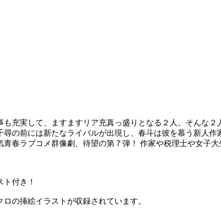
事も充実して、ますますリア充真っ盛りとなる２人。そんな２
千尋の前には新たなライバルが出現し、春斗は彼を慕う新人作
気青春ラブコメ群像劇、待望の第７弾！ 作家や税理士や女子大
スト付き！
クロの挿絵イラストが収録されています。