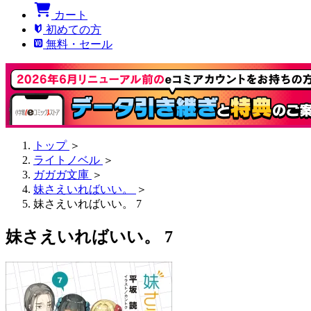
カート
初めての方
無料・セール
トップ
＞
ライトノベル
＞
ガガガ文庫
＞
妹さえいればいい。
＞
妹さえいればいい。 7
妹さえいればいい。 7