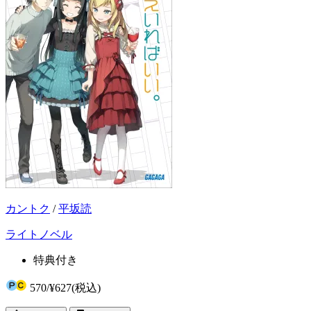
カントク
/
平坂読
ライトノベル
特典付き
570
/
¥627
(税込)