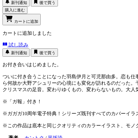
新刊通知
後で買う
購入に進む
カートに追加
カートに追加しました
試し読み
新刊通知
後で買う
お付き合いはじめました。
ついに付き合うことになった羽島伊月と可児那由多。恋も仕
ら何故か大野アシュリーの心境にも変化が訪れるのだった。
クリスマスの足音。変わりゆくもの、変わらないもの。大人
※「ガ報」付き！
※ガガガ10周年電子特典！シリーズ既刊すべてのカバーイラ
※この作品は底本と同じクオリティのカラーイラスト、モノ
著者
カントク
/
平坂読