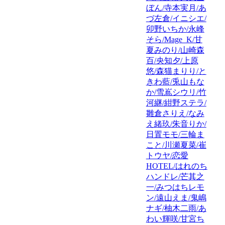
ぼん/寺本実月/あ
づ左倉/イニシエ/
卯野いちか/永峰
そら/Mage_K/甘
夏みのり/山崎森
百/央知夕/上原
悠/森猫まりり/と
きわ藍/兎山もな
か/雪嶌シウリ/竹
河継/紺野ステラ/
雛倉さりえ/なみ
え緒玖/朱音りか/
日置モモ/三輪ま
こと/川瀬夏菜/崔
トウヤ/恋愛
HOTEL/はれのち
ハンドレ/芒其之
一/みつはちレモ
ン/遠山えま/鬼嶋
ナギ/柚木二雨/あ
わい輝咲/甘宮ち