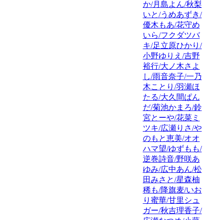
か/月島よん/秋梨
いと/うめあずき/
優木もあ/花守め
いら/フクダツバ
キ/足立原ひかり/
小野ゆりえ/吉野
裕行/大ノ木さよ
し/雨音奈子/一乃
木ことり/羽瀬ほ
たる/大久間ぱん
だ/菊池かまろ/鈴
宮とーや/花菜ミ
ツキ/広瀬りさ/や
のもと恵美/オオ
ハマ望/ゆずもも/
逆巻詩音/野咲あ
ゆみ/広中あん/松
田みさと/星森柚
稀も/降旗麦/いお
り蜜華/甘里シュ
ガー/秋吉理香子/