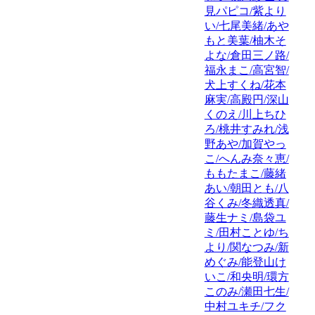
見パピコ/紫より
い/七尾美緒/あや
もと美葉/柚木そ
よな/倉田三ノ路/
福永まこ/高宮智/
犬上すくね/花本
麻実/高殿円/深山
くのえ/川上ちひ
ろ/桃井すみれ/浅
野あや/加賀やっ
こ/へんみ奈々恵/
ももたまこ/藤緒
あい/朝田とも/八
谷くみ/冬織透真/
藤生ナミ/島袋ユ
ミ/田村ことゆ/ち
より/関なつみ/新
めぐみ/能登山け
いこ/和央明/環方
このみ/瀬田七生/
中村ユキチ/フク