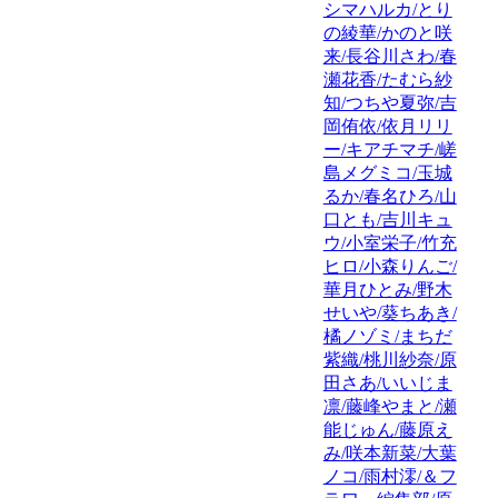
シマハルカ/とり
の綾華/かのと咲
来/長谷川さわ/春
瀬花香/たむら紗
知/つちや夏弥/吉
岡侑依/依月リリ
ー/キアチマチ/嵯
島メグミコ/玉城
るか/春名ひろ/山
口とも/吉川キュ
ウ/小室栄子/竹充
ヒロ/小森りんご/
華月ひとみ/野木
せいや/葵ちあき/
橘ノゾミ/まちだ
紫織/桃川紗奈/原
田さあ/いいじま
凛/藤峰やまと/瀬
能じゅん/藤原え
み/咲本新菜/大葉
ノコ/雨村澪/＆フ