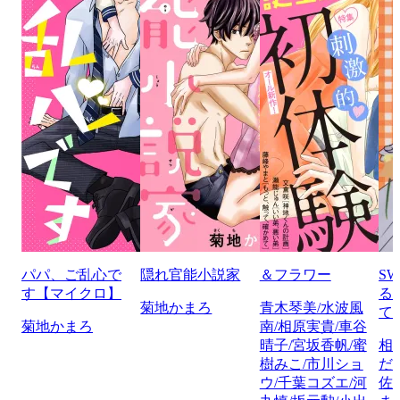
パパ、ご乱心で
隠れ官能小説家
＆フラワー
S
す【マイクロ】
る
菊地かまろ
青木琴美/水波風
て
菊地かまろ
南/相原実貴/車谷
晴子/宮坂香帆/蜜
相
樹みこ/市川ショ
だ
ウ/千葉コズエ/河
佐