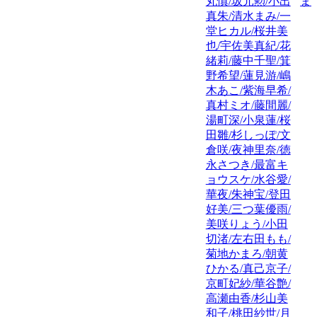
丸慎/坂元勲/小出
ま
真朱/清水まみ/一
堂ヒカル/桜井美
也/宇佐美真紀/花
緒莉/藤中千聖/箕
野希望/蓮見游/嶋
木あこ/紫海早希/
真村ミオ/藤間麗/
湯町深/小泉蓮/桜
田雛/杉しっぽ/文
倉咲/夜神里奈/徳
永さつき/最富キ
ョウスケ/水谷愛/
華夜/朱神宝/登田
好美/三つ葉優雨/
美咲りょう/小田
切渚/左右田もも/
菊地かまろ/朝黄
ひかる/真己京子/
京町妃紗/華谷艶/
高瀬由香/杉山美
和子/桃田紗世/月