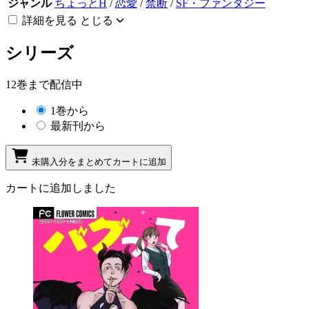
ジャンル
ちょっとH
/
恋愛
/
禁断
/
SF・ファンタジー
詳細を見る
とじる
シリーズ
12巻まで配信中
1巻から
最新刊から
未購入分をまとめてカートに追加
カートに追加しました