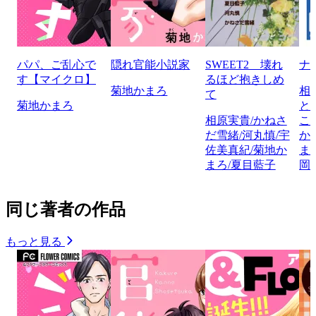
パパ、ご乱心で
隠れ官能小説家
SWEET2 壊れ
ナ
す【マイクロ】
るほど抱きしめ
菊地かまろ
相
て
菊地かまろ
と
相原実貴/かねさ
こ
だ雪緒/河丸慎/宇
か
佐美真紀/菊地か
ま
まろ/夏目藍子
岡
同じ著者の作品
もっと見る