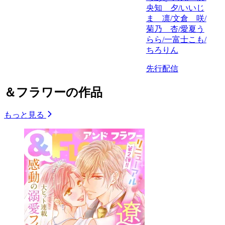
央知 夕/いいじ
ま 凛/文倉 咲/
菊乃 杏/愛夏う
らら/一富士こも/
ちろりん
先行配信
＆フラワーの作品
もっと見る