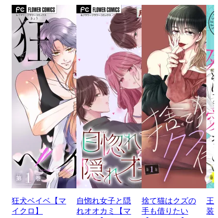
狂犬ベイベ【マ
自惚れ女子と隠
捨て猫はクズの
王
イクロ】
れオオカミ【マ
手も借りたい
装