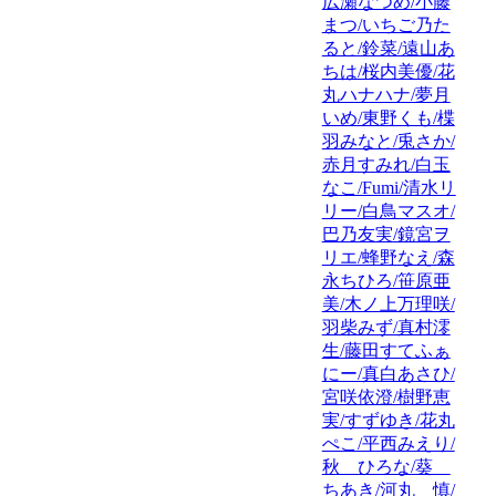
広瀬なつめ/小藤
まつ/いちご乃た
ると/鈴菜/遠山あ
ちは/桜内美優/花
丸ハナハナ/夢月
いめ/東野くも/楪
羽みなと/兎さか/
赤月すみれ/白玉
なこ/Fumi/清水リ
リー/白鳥マスオ/
巴乃友実/鏡宮ヲ
リエ/蜂野なえ/森
永ちひろ/笹原亜
美/木ノ上万理咲/
羽柴みず/真村澪
生/藤田すてふぁ
にー/真白あさひ/
宮咲依澄/樹野恵
実/すずゆき/花丸
ぺこ/平西みえり/
秋 ひろな/葵
ちあき/河丸 慎/