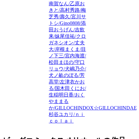
南賀なん/乙原お
きと/高村秀路/梅
芝秀/壽久/宮川サ
トシ/Gino0808/添
田おうげん/吉飲
来/妹尾佳祐/クロ
ガネシオン/丈夫
大/岸根まくま/目
ノ下三/宮内海渡/
松田まほの/守口
リョウ/犬嶋乃介/
犬ノ畝のぼる/芳
高堂/左津衣かお
る/国木田くにお/
生稲明日香/おく
やままる
か/GILLOCHINDOX☆GILLOCHINDAE/
杉谷ユカリ/ｎｉ
ｃｏｌａｉ