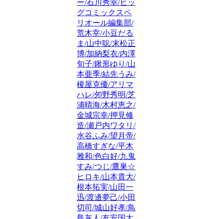
ー/石川秀幸/ビッ
グコミックスペ
リオール編集部/
荒木宰/小豆だる
ま/山中聡/末松正
博/加納梨衣/内澤
旬子/鍬形ゆり/山
本亜季/結先うみ/
榎屋克優/アリマ
ハレ/夘野秀明/芝
浦晴海/木村恵之/
金城宗幸/押見修
造/瀬戸内ワタリ/
水谷ふみ/望月帝/
高橋すぎな/平木
雅和/色白好/九鬼
すみ/つじ/鷹巣☆
ヒロキ/山本貴大/
根本拓実/山田一
迅/渡邊夢己/小田
切司/城山好孝/鳥
島灰人/友安国太