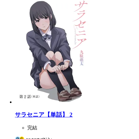
サラセニア【単話】 2
完結