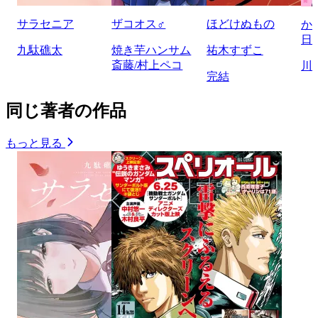
サラセニア
ザコオス♂
ほどけぬもの
か
日
九駄礁太
焼き芋ハンサム
祐木すずこ
斎藤/村上ペコ
川
完結
同じ著者の作品
もっと見る