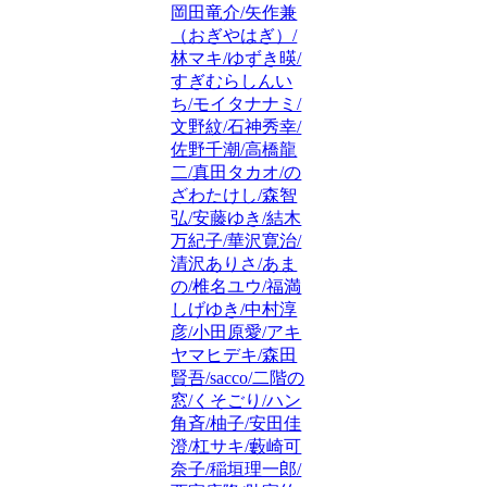
岡田竜介/矢作兼
（おぎやはぎ）/
林マキ/ゆずき暎/
すぎむらしんい
ち/モイタナナミ/
文野紋/石神秀幸/
佐野千潮/高橋龍
二/真田タカオ/の
ざわたけし/森智
弘/安藤ゆき/結木
万紀子/華沢寛治/
清沢ありさ/あま
の/椎名ユウ/福満
しげゆき/中村淳
彦/小田原愛/アキ
ヤマヒデキ/森田
賢吾/sacco/二階の
窓/くそごり/ハン
角斉/柚子/安田佳
澄/杠サキ/藪崎可
奈子/稲垣理一郎/