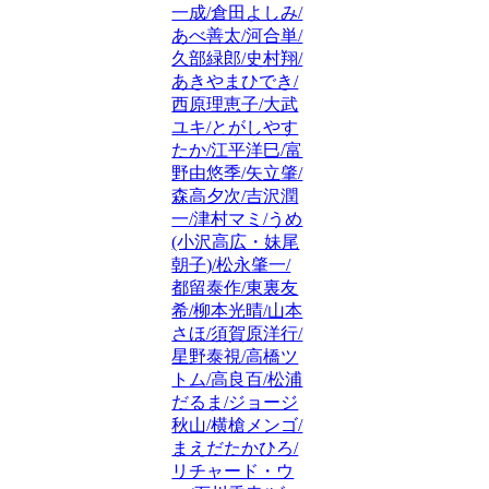
一成/倉田よしみ/
あべ善太/河合単/
久部緑郎/史村翔/
あきやまひでき/
西原理恵子/大武
ユキ/とがしやす
たか/江平洋巳/富
野由悠季/矢立肇/
森高夕次/吉沢潤
一/津村マミ/うめ
(小沢高広・妹尾
朝子)/松永肇一/
都留泰作/東裏友
希/柳本光晴/山本
さほ/須賀原洋行/
星野泰視/高橋ツ
トム/高良百/松浦
だるま/ジョージ
秋山/横槍メンゴ/
まえだたかひろ/
リチャード・ウ