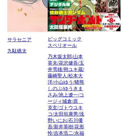
ビッグコミック
サラセニア
スペリオール
九駄礁太
乃木坂太郎/山本
英夫/花沢健吾/玉
井雪雄/朔ユキ蔵/
藤崎聖人/松本大
洋/小山ゆう/猪熊
しのぶ/ゆうきま
さみ/池上遼一/コ
ージィ城倉/原
克玄/ゴトウユキ
コ/太田垣康男/浅
野いにお/石川優
吾/新井英樹/花形
怜/吉本浩二/永福