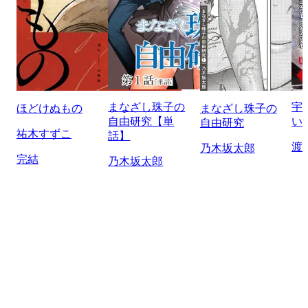
まなざし珠子の
宇
ほどけぬもの
まなざし珠子の
自由研究【単
い
自由研究
祐木すずこ
話】
渡
乃木坂太郎
完結
乃木坂太郎