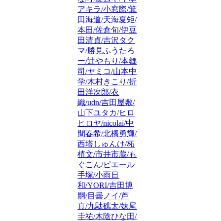
アキラ/小窓際/箕
田海道/天海夏矩/
本田/佐倉旬/伊豆
田清貞/吉沢タク
マ/勝見ふうたろ
ー/辻やもり/本郷
司/ヤミコ/山本中
学/木村きこり/折
田洋次郎/衣
織/udn/吉田屋敷/
山下ユタカ/ヒロ
ヒロヤ/nicolai/中
間春希/北橋勇輝/
西塔しゅんけ/柘
植文/市井市蔵/も
ぐこん/ピエール
手塚/小雨日
和/YORI/吉田博
嗣/目曇ノイ/芦
真/九駄礁太/妹尾
圭祐/木陰ひな田/