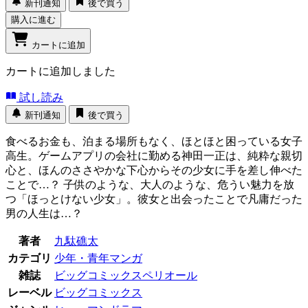
新刊通知
後で買う
購入に進む
カートに追加
カートに追加しました
試し読み
新刊通知
後で買う
食べるお金も、泊まる場所もなく、ほとほと困っている女子
高生。ゲームアプリの会社に勤める神田一正は、純粋な親切
心と、ほんのささやかな下心からその少女に手を差し伸べた
ことで…？ 子供のような、大人のような、危うい魅力を放
つ「ほっとけない少女」。彼女と出会ったことで凡庸だった
男の人生は…？
著者
九駄礁太
カテゴリ
少年・青年マンガ
雑誌
ビッグコミックスペリオール
レーベル
ビッグコミックス