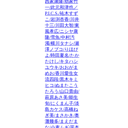
西家康隆/肋家竹
一/此元和津也／
P.I.C.S./祐木すず
こ/岩渕杏香/川井
十三/川田大智/東
風孝広/ニシヤ康
隆/雪魚/中村汚
濁/横川タナシ/瀬
澤ノブコ/りほぴ
よ/時田夏名/たか
たけし/キタハシ
ユウキ/おおがま
めお/香川愛生女
流四段/黒木キミ
ヒコ/ぬまたこう
たろう/山口貴由/
萩原あさ美/能生
旬/にくまん子/淡
島カケス/高橋ね
ぎ美/まさかき/奥
灘幾多/まえだま
な/小麦ムギ/平本