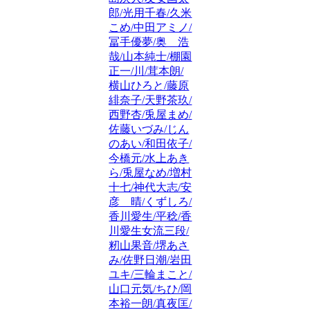
郎/光用千春/久米
こめ/中田アミノ/
冨手優夢/奥 浩
哉/山本純士/棚園
正一/川/茸本朗/
横山ひろと/藤原
緋奈子/天野茶玖/
西野杏/兎屋まめ/
佐藤いづみ/じん
のあい/和田依子/
今橋元/水上あき
ら/兎屋なめ/増村
十七/神代大志/安
彦 晴/くずしろ/
香川愛生/平稔/香
川愛生女流三段/
籾山果音/堺あさ
み/佐野日潮/岩田
ユキ/三輪まこと/
山口元気/ちひ/岡
本裕一朗/真夜匡/