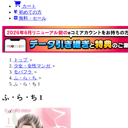
カート
初めての方
無料・セール
トップ
＞
少女・女性マンガ
＞
モバフラ
＞
ふ・ら・ち
＞
ふ・ら・ち 1
ふ・ら・ち 1