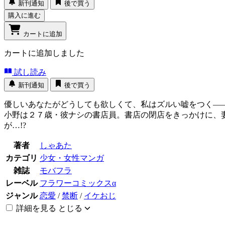
新刊通知
後で買う
購入に進む
カートに追加
カートに追加しました
試し読み
新刊通知
後で買う
優しいあなたがどうしても欲しくて、私はズルい嘘をつく―
小野は２７歳・彼ナシの書店員。書店の閉店をきっかけに、
が…!?
著者
しゃあた
カテゴリ
少女・女性マンガ
雑誌
モバフラ
レーベル
フラワーコミックスα
ジャンル
恋愛
/
禁断
/
イケおじ
詳細を見る
とじる