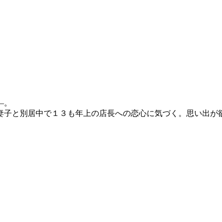
―。
妻子と別居中で１３も年上の店長への恋心に気づく。思い出が