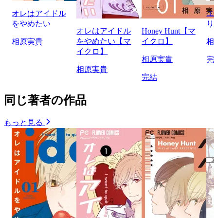
オレはアイドル
エ
をやめたい
り
オレはアイドル
Honey Hunt【マ
をやめたい【マ
イクロ】
相原実貴
相
イクロ】
相原実貴
完
相原実貴
完結
同じ著者の作品
もっと見る