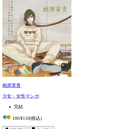
相原実貴
少女・女性マンガ
完結
100
/
¥110
(税込)