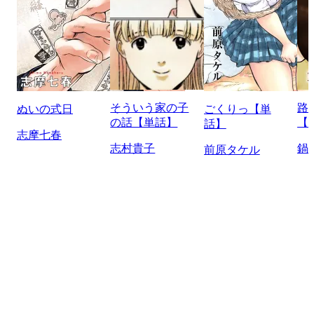
そういう家の子
路
ぬいの式日
ごくりっ【単
の話【単話】
【
話】
志摩七春
志村貴子
鍋
前原タケル