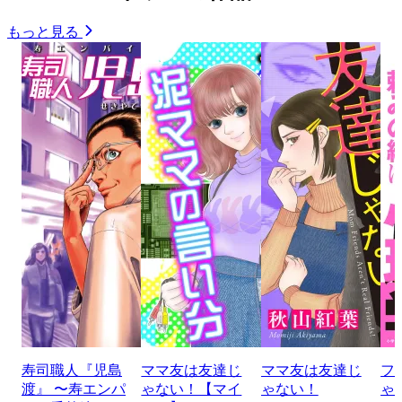
もっと見る
寿司職人『児島
ママ友は友達じ
ママ友は友達じ
フ
渡』 〜寿エンパ
ゃない！【マイ
ゃない！
ゃ