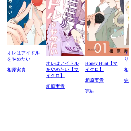
オレはアイドル
エ
をやめたい
り
オレはアイドル
Honey Hunt【マ
をやめたい【マ
イクロ】
相原実貴
相
イクロ】
相原実貴
完
相原実貴
完結