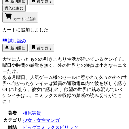
新刊通知
後で買う
購入に進む
カートに追加
カートに追加しました
試し読み
新刊通知
後で買う
大学に入ったものの引きこもり生活が続いているケンイチ。
曜日や時間の感覚も無く、外の世界との接点は小さなモニタ
ーだけ。
ある月曜日、人気ゲーム機のセールに惹かれて久々の外の世
界へ向かったケンイチは満員の通勤電車内で彼を妖しく誘う
OLに出会う。彼女に誘われ、欲望の世界に踏み混んでいく
ケンイチは…。コミックス未収録の禁断の読み切りがここ
に！
著者
相原実貴
カテゴリ
少女・女性マンガ
雑誌
ビッグコミックスピリッツ