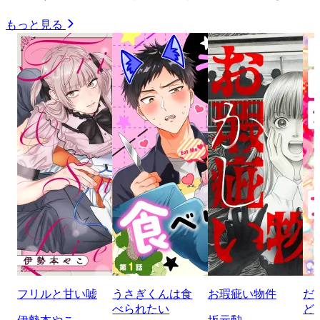
もっと見る
フリルと甘い嘘
うさぎくんは食
お瑕疵い物件
だ
べられたい
ど