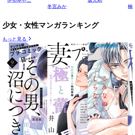
伊勢本やこ
坂元勲
冬宮みか
楠
少女・女性マンガランキング
もっと見る