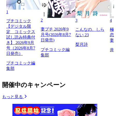
1
2
3
4
プチコミック
【デジタル限
妻プチ 2026年9
こんなの、しら
極
定 コミックス
月号(2026年8月7
ない 23
恋
試し読み特典付
日発売)
妻
き】 2026年9月
梨月詩
号（2026年8月7
プチコミック編
井
日発売）
集部
プチコミック編
集部
開催中のキャンペーン
もっと見る