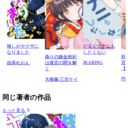
推しがヤクザに
だるくてナニも
なりました
したくない
好
偽りの錬金術妃
IKARING
言
由高れおん
は後宮の闇を解
【
く
円
大橋薫/三沢ケイ
同じ著者の作品
もっと見る