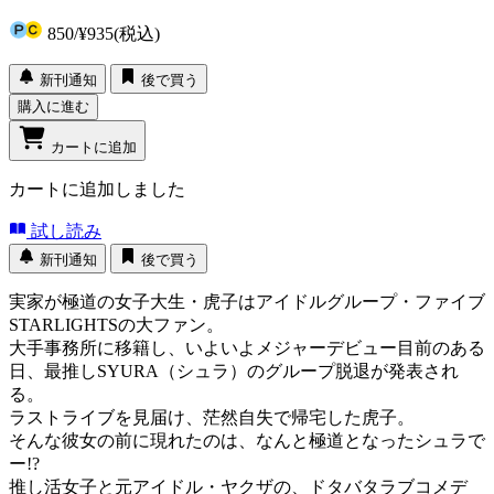
850
/
¥935
(税込)
新刊通知
後で買う
購入に進む
カートに追加
カートに追加しました
試し読み
新刊通知
後で買う
実家が極道の女子大生・虎子はアイドルグループ・ファイブ
STARLIGHTSの大ファン。
大手事務所に移籍し、いよいよメジャーデビュー目前のある
日、最推しSYURA（シュラ）のグループ脱退が発表され
る。
ラストライブを見届け、茫然自失で帰宅した虎子。
そんな彼女の前に現れたのは、なんと極道となったシュラで
ー!?
推し活女子と元アイドル・ヤクザの、ドタバタラブコメデ