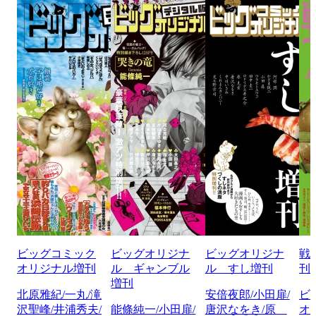
ビッグコミック
ビッグオリジナ
ビッグオリジナ
戦
オリジナル増刊
ル ギャンブル
ル すし増刊
刊
増刊
北原雅紀/一丸/滝
安倍夜郎/小田扉/
ビ
沢聖峰/井浦秀夫/
能條純一/小田扉/
唐沢なをき/原
オ