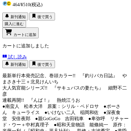
464
/
¥510
(税込)
新刊通知
後で買う
購入に進む
カートに追加
カートに追加しました
試し読み
新刊通知
後で買う
最新単行本発売記念、巻頭カラー!! 『釣りバカ日誌』 や
まさき十三＋北見けんいち
大人気官能シリーズ!! 『サキュバスの妻たち』 細野不二
彦
連載再開!! 『んば！』 熱焼江うお
●南蛮人 松本大洋 原案：シリル・ペドロサ ●ポーさ
ん キューライス ●いけない二人 稲岡和佐 ●深夜食
堂 安倍夜郎 ●親GoGoGo 吉田戦車 ●卑弥呼 リチャー
ド・ウー＋中村真理子 ●昭和天皇物語 能條純一 原作：
半藤一利（『昭和史』平凡社刊） 監修：志波秀宇 ●黄昏