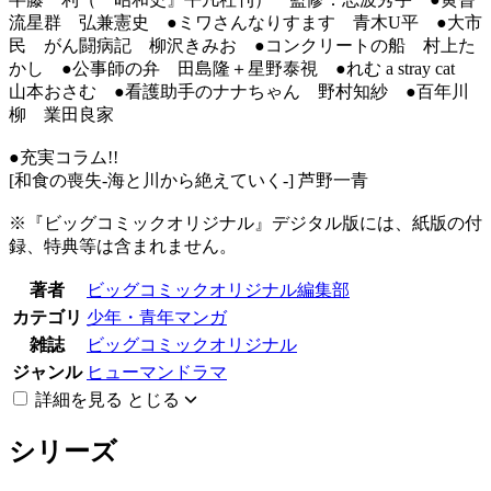
流星群 弘兼憲史 ●ミワさんなりすます 青木U平 ●大市
民 がん闘病記 柳沢きみお ●コンクリートの船 村上た
かし ●公事師の弁 田島隆＋星野泰視 ●れむ a stray cat
山本おさむ ●看護助手のナナちゃん 野村知紗 ●百年川
柳 業田良家
●充実コラム!!
[和食の喪失-海と川から絶えていく-] 芦野一青
※『ビッグコミックオリジナル』デジタル版には、紙版の付
録、特典等は含まれません。
著者
ビッグコミックオリジナル編集部
カテゴリ
少年・青年マンガ
雑誌
ビッグコミックオリジナル
ジャンル
ヒューマンドラマ
詳細を見る
とじる
シリーズ