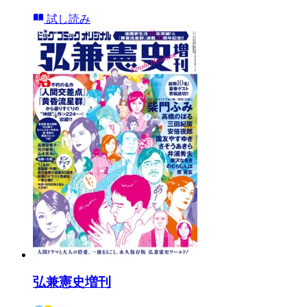
試し読み
弘兼憲史増刊