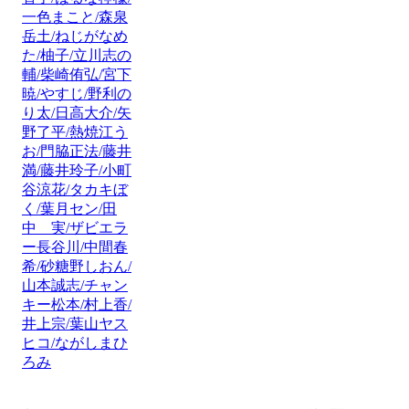
一色まこと/森泉
岳土/ねじがなめ
た/柚子/立川志の
輔/柴崎侑弘/宮下
暁/やすじ/野利の
り太/日高大介/矢
野了平/熱焼江う
お/門脇正法/藤井
満/藤井玲子/小町
谷涼花/タカキぼ
く/葉月セン/田
中 実/ザビエラ
ー長谷川/中間春
希/砂糖野しおん/
山本誠志/チャン
キー松本/村上香/
井上宗/葉山ヤス
ヒコ/ながしまひ
ろみ