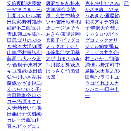
安倍夜郎/佐藤智
唐沢なをき/松本
克玄/中川いさみ/
部
一/やまさき十三/
大洋/河合克敏/
かざま鋭二/さそ
北見けんいち/業
原 克玄/中崎タ
うあきら/雁屋哲/
田良家/野村知紗/
ツヤ/吉田戦車/相
花咲アキラ/秀良
細野不二彦/玉井
原コージ/さそう
子/寺沢大介/望月
雪雄/朔ユキ蔵/小
あきら/東陽片岡/
ミネタロウ/ビッ
田扉/ほりのぶゆ
秀良子/ビッグコ
グコミックオリ
き/松本大洋/加藤
ミックオリジナ
ジナル編集部/ロ
山羊/野村宗弘/伊
ル編集部/太田基
ドリゲス井之介/
藤潤二/大ハシ正
之/片山まさゆき/
村上たかし/阿部
ヤ/西炯子/東村ア
押川雲太朗/萩原
潤/見ル野栄司/中
キコ/夏緑/坂田信
はっさく/竹熊健
島徹/太田基之/杉
弘/中川いさみ/佐
太郎
田明/ウラモトユ
藤優/かざま鋭二/
ウコ/くれよんカ
くじらいいく子/
ンパニー/田中圭
吉田戦車/谷口ジ
一
ロー/石原まこち
ん/芳崎せいむ/奥
田亜紀子/矢樹純/
カレー沢薫/山川
直人/ビッグコミ