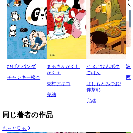
ひげとパンダ
まるさんかくし
イヌごはんボク
波
かく＋
ごはん
チャンキー松本
西
東村アキコ
はしもとみつお/
伴茶彰
完結
完結
同じ著者の作品
もっと見る