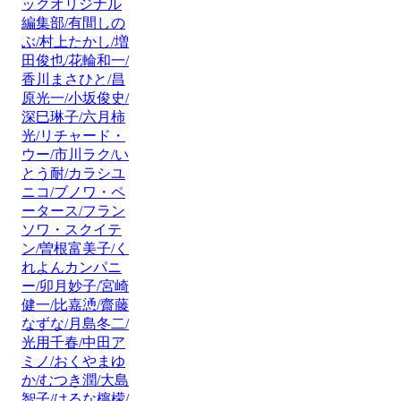
ックオリジナル
編集部/有間しの
ぶ/村上たかし/増
田俊也/花輪和一/
香川まさひと/昌
原光一/小坂俊史/
深巳琳子/六月柿
光/リチャード・
ウー/市川ラク/い
とう耐/カラシユ
ニコ/ブノワ・ペ
ータース/フラン
ソワ・スクイテ
ン/曽根富美子/く
れよんカンパニ
ー/卯月妙子/宮崎
健一/比嘉慂/齋藤
なずな/月島冬二/
光用千春/中田ア
ミノ/おくやまゆ
か/むつき潤/大島
智子/はるな檸檬/