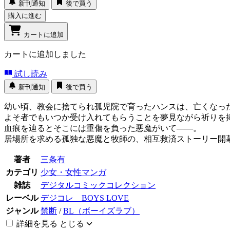
新刊通知
後で買う
購入に進む
カートに追加
カートに追加しました
試し読み
新刊通知
後で買う
幼い頃、教会に捨てられ孤児院で育ったハンスは、亡くなっ
よそ者でもいつか受け入れてもらうことを夢見ながら祈りを
血痕を辿るとそこには重傷を負った悪魔がいて――。
居場所を求める孤独な悪魔と牧師の、相互救済ストーリー開
著者
三条有
カテゴリ
少女・女性マンガ
雑誌
デジタルコミックコレクション
レーベル
デジコレ BOYS LOVE
ジャンル
禁断
/
BL（ボーイズラブ）
詳細を見る
とじる