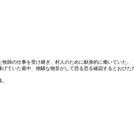
た牧師の仕事を受け継ぎ、村人のために献身的に働いていた。
捧げていた最中、物騒な物音がして恐る恐る確認するとおびた
幕。