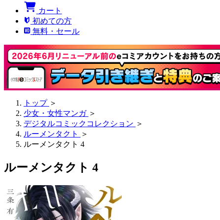
カート
初めての方
無料・セール
トップ
＞
少女・女性マンガ
＞
デジタルコミックコレクション
＞
ルーメンタクト
＞
ルーメンタクト 4
ルーメンタクト 4