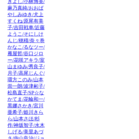
きよし/小林博美/
麻乃真純/おおば
やしみゆき/犬上
すくね/原尾有美
子/吉田戦車/近藤
ようこ/そにしけ
んじ/穂積/奈々巻
かなこ/るなツー/
雁屋哲/谷口ジロ
ー/花咲アキラ/室
山まゆみ/秀良子/
月子/高尾じんぐ/
環方このみ/山本
崇一朗/波津彬子/
松島直子/SP☆な
かてま/花輪和一/
黒娜さかき/宮川
亜希子/姫川きら
ら/山本さほ/杉
作/神坂智子/水木
しげる/美里あづ
さ/内山良治/ジョ