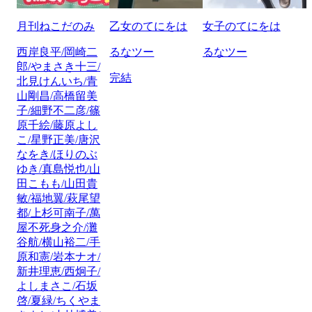
月刊ねこだのみ
乙女のてにをは
女子のてにをは
西岸良平/岡崎二
るなツー
るなツー
郎/やまさき十三/
完結
北見けんいち/青
山剛昌/高橋留美
子/細野不二彦/篠
原千絵/藤原よし
こ/星野正美/唐沢
なをき/ほりのぶ
ゆき/真島悦也/山
田こもも/山田貴
敏/福地翼/萩尾望
都/上杉可南子/萬
屋不死身之介/灘
谷航/横山裕二/手
原和憲/岩本ナオ/
新井理恵/西炯子/
よしまさこ/石坂
啓/夏緑/ちくやま