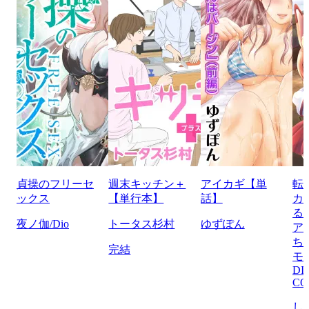
貞操のフリーセ
週末キッチン＋
アイカギ【単
転
ックス
【単行本】
話】
カ
る
夜ノ伽/Dio
トータス杉村
ゆずぽん
ア
ち
完結
モ
DI
CO
し