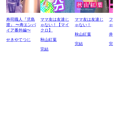
寿司職人『児島
ママ友は友達じ
ママ友は友達じ
フ
渡』 〜寿エンパ
ゃない！【マイ
ゃない！
ゃ
イア番外編〜
クロ】
秋山紅葉
井
せきやてつじ
秋山紅葉
完結
完
完結