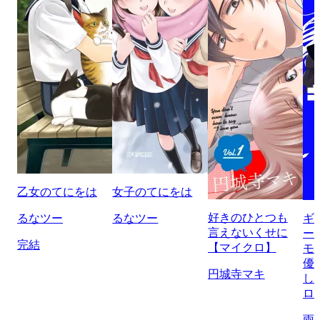
乙女のてにをは
女子のてにをは
好きのひとつも
るなツー
るなツー
ギ
言えないくせに
ー
完結
【マイクロ】
モ
優
円城寺マキ
し
ロ
雨