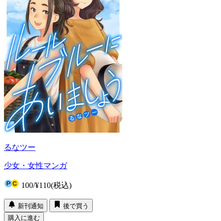
るなツー
少女・女性マンガ
100
/
¥110
(税込)
新刊通知
後で買う
購入に進む