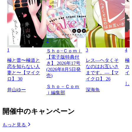
2
1
3
4
Ｓｈｏ−Ｃｏｍｉ
【電子版特典付
極と蕾〜極道と
レス―ヘタくそ
極
き】 2026年17号
恋を知らない人
なのはお互いさ
カ
(2026年8月5日発
妻と〜【マイク
まです。―【マ
イ
売)
ロ】 30
イクロ】 26
し
Ｓｈｏ－Ｃｏｍ
井山ゆー
深海魚
ｉ編集部
開催中のキャンペーン
もっと見る