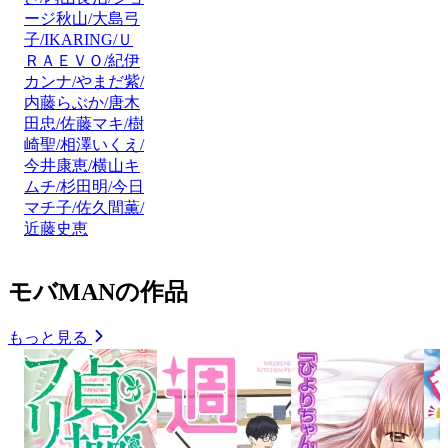
ージ秋山/大島弓
子/IKARING/Ｕ
ＲＡＥＶＯ/紀伊
カンナ/やまだ紫/
内藤らぶか/唐木
田忠/佐藤マキ/樹
崎聖/相澤いくえ/
今井康恵/横山キ
ムチ/杉田明/今日
マチ子/佐久間薫/
近藤史恵
モバMANの作品
もっと見る