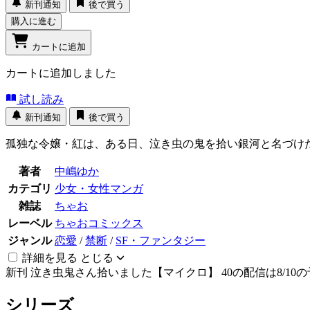
新刊通知
後で買う
購入に進む
カートに追加
カートに追加しました
試し読み
新刊通知
後で買う
孤独な令嬢・紅は、ある日、泣き虫の鬼を拾い銀河と名づけ
著者
中嶋ゆか
カテゴリ
少女・女性マンガ
雑誌
ちゃお
レーベル
ちゃおコミックス
ジャンル
恋愛
/
禁断
/
SF・ファンタジー
詳細を見る
とじる
新刊
泣き虫鬼さん拾いました【マイクロ】 40の配信は8/10
シリーズ