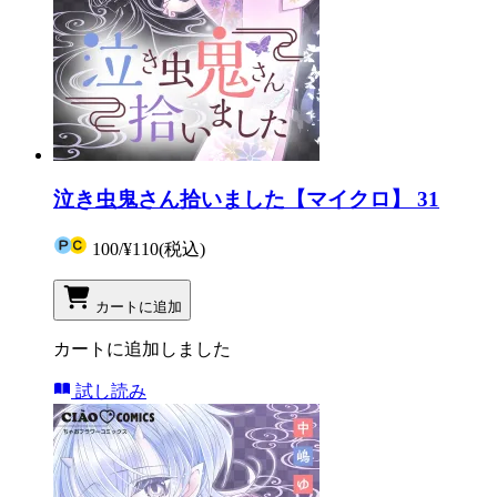
泣き虫鬼さん拾いました【マイクロ】 31
100
/
¥110
(税込)
カートに追加
カートに追加しました
試し読み