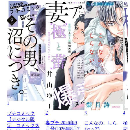
1
2
3
4
プチコミック
【デジタル限
妻プチ 2026年9
こんなの、しら
極
定 コミックス
月号(2026年8月7
ない 23
恋