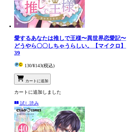
愛するあなたは推しで王様〜異世界恋愛記〜
どうやら〇〇しちゃうらしい。【マイクロ】
39
130
/
¥143
(税込)
カートに追加
カートに追加しました
試し読み