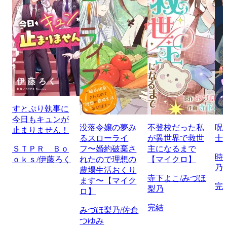
すとぷり執事に
今日もキュンが
没落令嬢の夢み
不登校だった私
呪
止まりません！
るスローライ
が異世界で救世
士
ＳＴＰＲ Ｂｏ
フ〜婚約破棄さ
主になるまで
時
ｏｋｓ/伊藤ろく
れたので理想の
【マイクロ】
乃
農場生活おくり
寺下よこ/みづほ
ます〜【マイク
完
梨乃
ロ】
完結
みづほ梨乃/佐倉
つゆみ