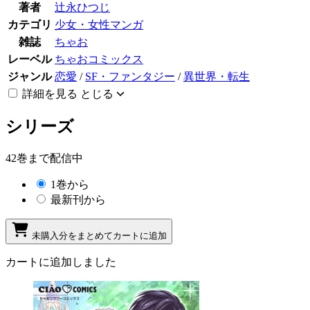
著者
辻永ひつじ
カテゴリ
少女・女性マンガ
雑誌
ちゃお
レーベル
ちゃおコミックス
ジャンル
恋愛
/
SF・ファンタジー
/
異世界・転生
詳細を見る
とじる
シリーズ
42巻まで配信中
1巻から
最新刊から
未購入分をまとめてカートに追加
カートに追加しました