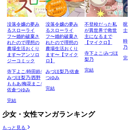
没落令嬢の夢み
没落令嬢の夢み
不登校だった私
呪
るスローライ
るスローライ
が異世界で救世
士
フ〜婚約破棄さ
フ〜婚約破棄さ
主になるまで
時
れたので理想の
れたので理想の
【マイクロ】
乃
農場生活おくり
農場生活おくり
寺下よこ/みづほ
ます〜アンソロ
ます〜【マイク
完
梨乃
ジーコミック
ロ】
完結
寺下よこ/時田鈴/
みづほ梨乃/佐倉
みづほ梨乃/西野
つゆみ
ももあ/梅花まこ/
完結
佐倉つゆみ
完結
少女・女性マンガランキング
もっと見る