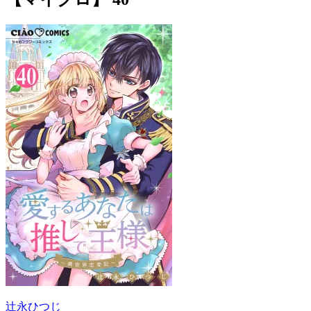
辻永ひつじ