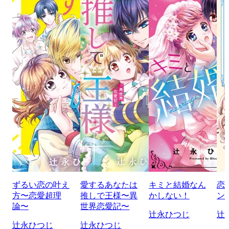
ずるい恋の叶え
愛するあなたは
キミと結婚なん
恋
方〜恋愛超理
推しで王様〜異
かしない！
ン
論〜
世界恋愛記〜
辻永ひつじ
辻
辻永ひつじ
辻永ひつじ