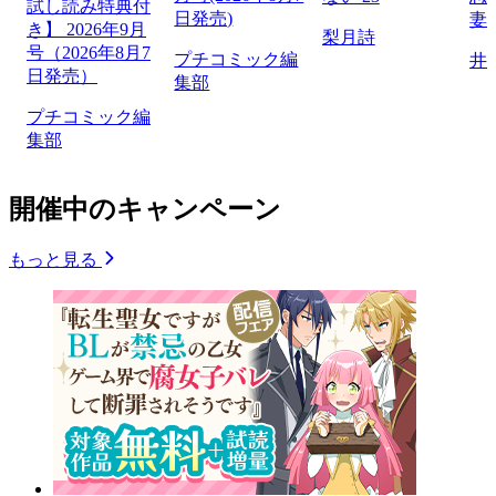
試し読み特典付
日発売)
妻
き】 2026年9月
梨月詩
号（2026年8月7
プチコミック編
井
日発売）
集部
プチコミック編
集部
開催中のキャンペーン
もっと見る