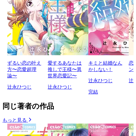
ずるい恋の叶え
愛するあなたは
キミと結婚なん
恋
方〜恋愛超理
推しで王様〜異
かしない！
ン
論〜
世界恋愛記〜
辻永ひつじ
辻
辻永ひつじ
辻永ひつじ
完結
同じ著者の作品
もっと見る