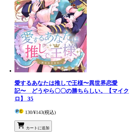
愛するあなたは推しで王様〜異世界恋愛
記〜 どうやら〇〇の勝ちらしい。【マイク
ロ】 35
130
/
¥143
(税込)
カートに追加