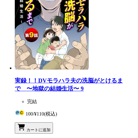
実録！！DVモラハラ夫の洗脳がとけるま
で 〜地獄の結婚生活〜 9
完結
100
/
¥110
(税込)
カートに追加