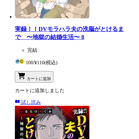
実録！！DVモラハラ夫の洗脳がとけるま
で 〜地獄の結婚生活〜 8
完結
100
/
¥110
(税込)
カートに追加
カートに追加しました
試し読み