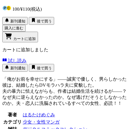
100
/
¥110
(税込)
新刊通知
後で買う
購入に進む
カートに追加
カートに追加しました
試し読み
新刊通知
後で買う
「俺がお前を幸せにする」――誠実で優しく、男らしかった
彼は、結婚したらDVモラハラ夫に変貌した。
夫の暴力に怯えながらも、作者は結婚生活を続けるが――？
なぜ夫に逆らえなかったのか。なぜ逃げだそうとしなかった
のか。夫・恋人に洗脳されているすべての女性、必読！！
著者
はるたけめぐみ
カテゴリ
少女・女性マンガ