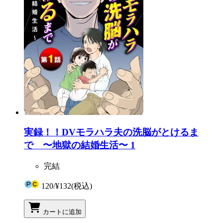
実録！！DVモラハラ夫の洗脳がとけるま
で 〜地獄の結婚生活〜 1
完結
120
/
¥132
(税込)
カートに追加