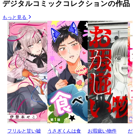
デジタルコミックコレクションの作品
もっと見る
フリルと甘い嘘
うさぎくんは食
お瑕疵い物件
だ