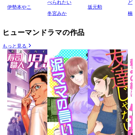
べられたい
ど
伊勢本やこ
坂元勲
冬宮みか
楠
ヒューマンドラマの作品
もっと見る