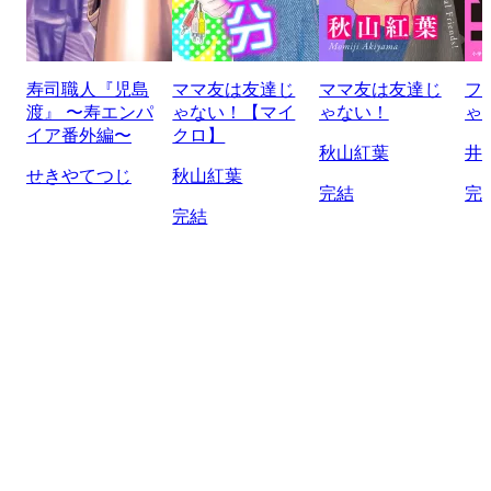
寿司職人『児島
ママ友は友達じ
ママ友は友達じ
フ
渡』 〜寿エンパ
ゃない！【マイ
ゃない！
ゃ
イア番外編〜
クロ】
秋山紅葉
井
せきやてつじ
秋山紅葉
完結
完
完結