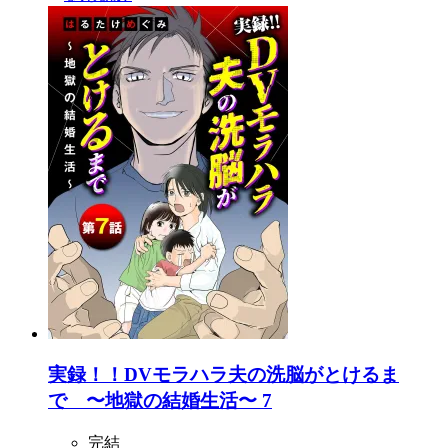
実録！！DVモラハラ夫の洗脳がとけるま
で 〜地獄の結婚生活〜 7
完結