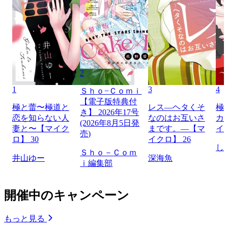
2
1
3
4
Ｓｈｏ−Ｃｏｍｉ
【電子版特典付
極と蕾〜極道と
レス―ヘタくそ
極
き】 2026年17号
恋を知らない人
なのはお互いさ
カ
(2026年8月5日発
妻と〜【マイク
まです。―【マ
イ
売)
ロ】 30
イクロ】 26
し
Ｓｈｏ－Ｃｏｍ
井山ゆー
深海魚
ｉ編集部
開催中のキャンペーン
もっと見る