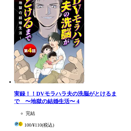
実録！！DVモラハラ夫の洗脳がとけるま
で 〜地獄の結婚生活〜 4
完結
100
/
¥110
(税込)