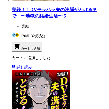
実録！！DVモラハラ夫の洗脳がとけるま
で 〜地獄の結婚生活〜 5
完結
120
/
¥132
(税込)
カートに追加
カートに追加しました
試し読み