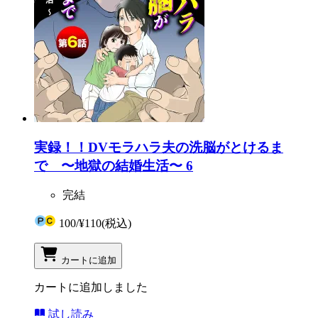
実録！！DVモラハラ夫の洗脳がとけるま
で 〜地獄の結婚生活〜 6
完結
100
/
¥110
(税込)
カートに追加
カートに追加しました
試し読み