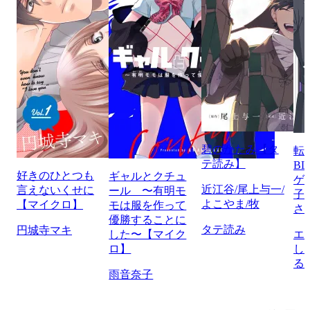
碧のかたみ【タ
転
テ読み】
B
好きのひとつも
ギャルとクチュ
ゲ
近江谷/尾上与一/
言えないくせに
ール 〜有明モ
子
よこやま/牧
【マイクロ】
モは服を作って
さ
優勝することに
タテ読み
円城寺マキ
した〜【マイク
エ
ロ】
し
る
雨音奈子