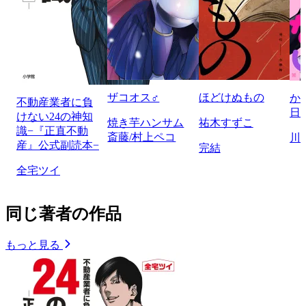
ザコオス♂
ほどけぬもの
か
不動産業者に負
日
けない24の神知
焼き芋ハンサム
祐木すずこ
識−『正直不動
斎藤/村上ペコ
川
産』公式副読本−
完結
全宅ツイ
同じ著者の作品
もっと見る