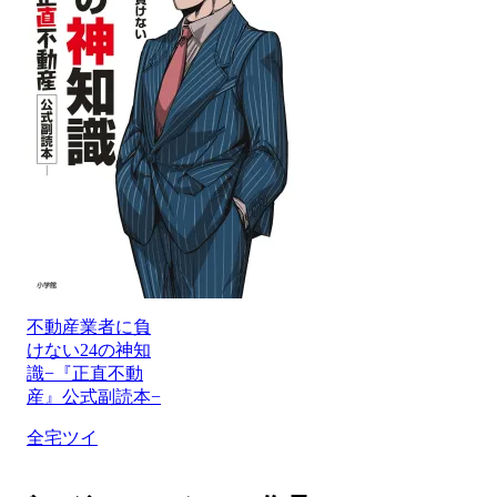
不動産業者に負
けない24の神知
識−『正直不動
産』公式副読本−
全宅ツイ