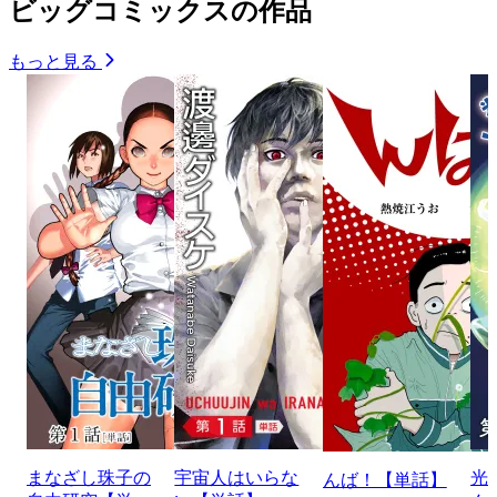
ビッグコミックスの作品
もっと見る
まなざし珠子の
宇宙人はいらな
光
んば！【単話】