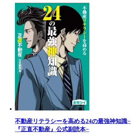
不動産リテラシーを高める24の最強神知識−
『正直不動産』公式副読本−