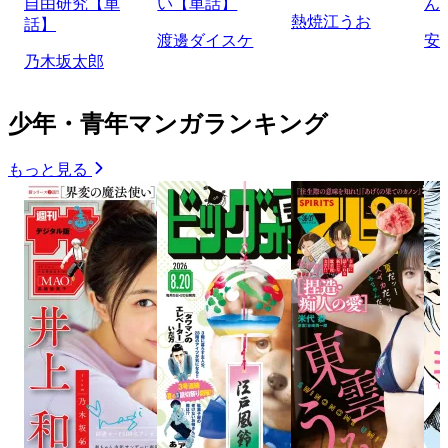
自由研究【単
い【単話】
ん
熱焼江うお
話】
渡邊ダイスケ
安
乃木坂太郎
少年・青年マンガランキング
もっと見る