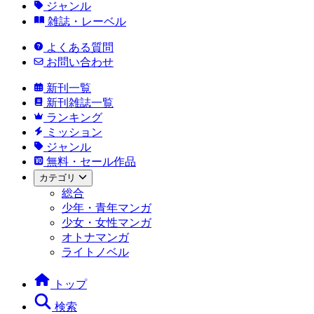
ジャンル
雑誌・レーベル
よくある質問
お問い合わせ
新刊一覧
新刊雑誌一覧
ランキング
ミッション
ジャンル
無料・セール作品
カテゴリ
総合
少年・青年マンガ
少女・女性マンガ
オトナマンガ
ライトノベル
トップ
検索