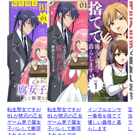
転生聖女ですが
転生聖女ですが
インフルエンサ
宝
BLが禁忌の乙女
BLが禁忌の乙女
ー毒母を捨てて
当
ゲーム界で腐女
ゲーム界で腐女
優しい義母と暮
ラ
子バレして断罪
子バレして断罪
らします
し
されそうです
されそうです