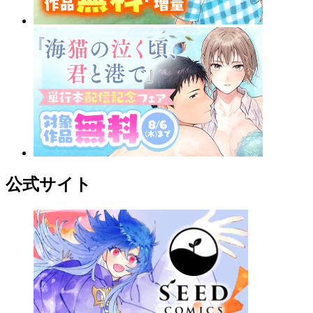
公式サイト