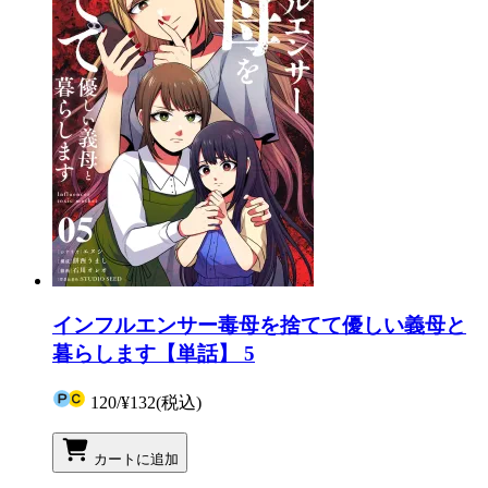
インフルエンサー毒母を捨てて優しい義母と
暮らします【単話】 5
120
/
¥132
(税込)
カートに追加