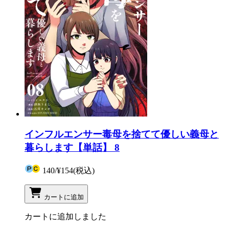
インフルエンサー毒母を捨てて優しい義母と
暮らします【単話】 8
140
/
¥154
(税込)
カートに追加
カートに追加しました