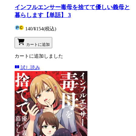
インフルエンサー毒母を捨てて優しい義母と
暮らします【単話】 3
140
/
¥154
(税込)
カートに追加
カートに追加しました
試し読み