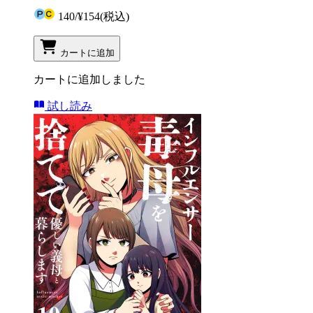
140
/
¥154
(税込)
カートに追加
カートに追加しました
試し読み