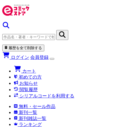
履歴を全て削除する
ログイン
会員登録
カート
初めての方
お知らせ
閲覧履歴
シリアルコードを利用する
無料・セール作品
新刊一覧
新刊雑誌一覧
ランキング