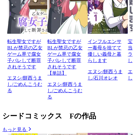
転生聖女ですが
転生聖女ですが
インフルエンサ
宝
BLが禁忌の乙女
BLが禁忌の乙女
ー毒母を捨てて
当
ゲーム界で腐女
ゲーム界で腐女
優しい義母と暮
ラ
子バレして断罪
子バレして断罪
らします
し
されそうです
されそうです
エヌシ/餅西うま
エ
【単話】
エヌシ/餅西うま
し/石川オレオ
し
し/ごめんこうむ
エヌシ/餅西うま
る
し/ごめんこうむ
る
シードコミックス Fの作品
もっと見る