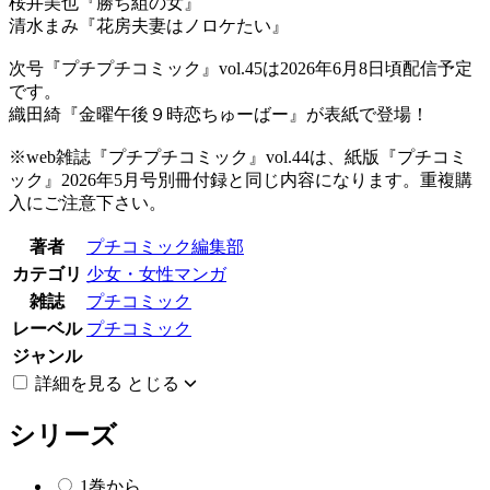
桜井美也『勝ち組の女』
清水まみ『花房夫妻はノロケたい』
次号『プチプチコミック』vol.45は2026年6月8日頃配信予定
です。
織田綺『金曜午後９時恋ちゅーばー』が表紙で登場！
※web雑誌『プチプチコミック』vol.44は、紙版『プチコミ
ック』2026年5月号別冊付録と同じ内容になります。重複購
入にご注意下さい。
著者
プチコミック編集部
カテゴリ
少女・女性マンガ
雑誌
プチコミック
レーベル
プチコミック
ジャンル
詳細を見る
とじる
シリーズ
1巻から