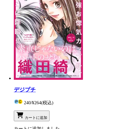
デジプチ
240
/
¥264
(税込)
カートに追加
カートに追加しました