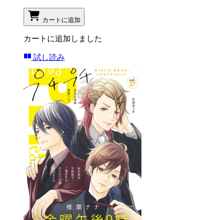
カートに追加
カートに追加しました
試し読み