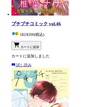
プチプチコミック vol.46
182
/
¥200
(税込)
カートに追加
カートに追加しました
試し読み