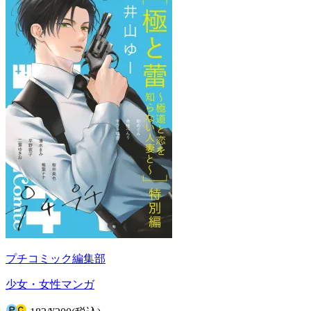
プチコミック編集部
少女・女性マンガ