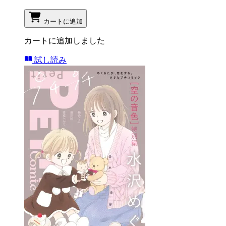
カートに追加
カートに追加しました
試し読み