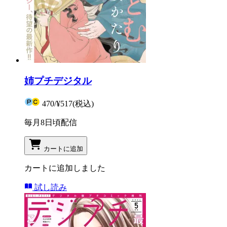
姉プチデジタル
470
/
¥517
(税込)
毎月8日頃配信
カートに追加
カートに追加しました
試し読み