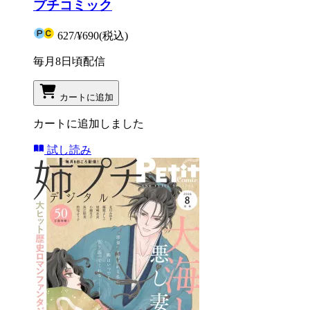
プチコミック
627
/
¥690
(税込)
毎月8日頃配信
カートに追加
カートに追加しました
試し読み