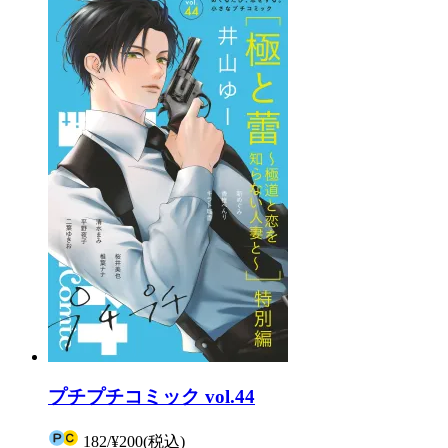
プチプチコミック vol.44
182
/
¥200
(税込)