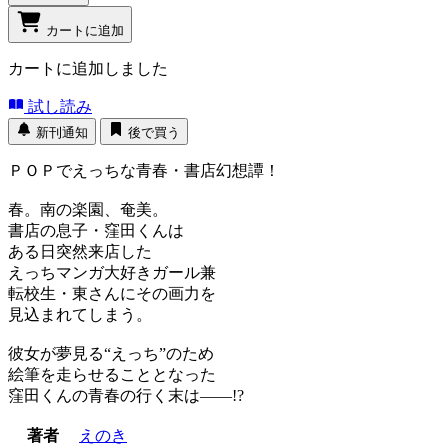
カートに追加
カートに追加しました
試し読み
新刊通知
後で買う
ＰＯＰでえっちな青春・書店幻想譚！
春。南の楽園、奄美。
書店の息子・窪田くんは
ある日突然来店した
えっちマンガ大好きガール兼
転校生・東さんにその画力を
見込まれてしまう。
彼女が夢見る“えっち”のため
絵筆を走らせることとなった
窪田くんの青春の行く末は――!?
著者
えのき