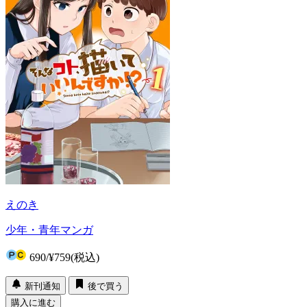
えのき
少年・青年マンガ
690
/
¥759
(税込)
新刊通知
後で買う
購入に進む