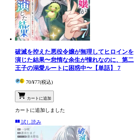
破滅を控えた悪役令嬢が無理してヒロインを
演じた結果〜怠惰な余生が憧れなのに、第二
王子の溺愛ルートに困惑中〜【単話】 7
70
/
¥77
(税込)
カートに追加
カートに追加しました
試し読み