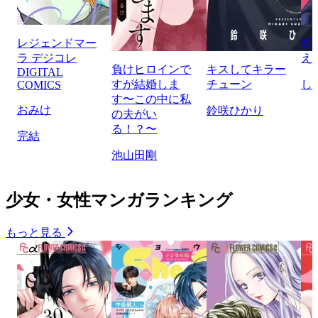
レジェンドマー
蛇
ラ デジコレ
え
負けヒロインで
キスしてキラー
DIGITAL
すが結婚しま
チューン
し
COMICS
す〜この中に私
おみけ
鈴咲ひかり
の夫がい
る！？〜
完結
池山田剛
少女・女性マンガランキング
もっと見る