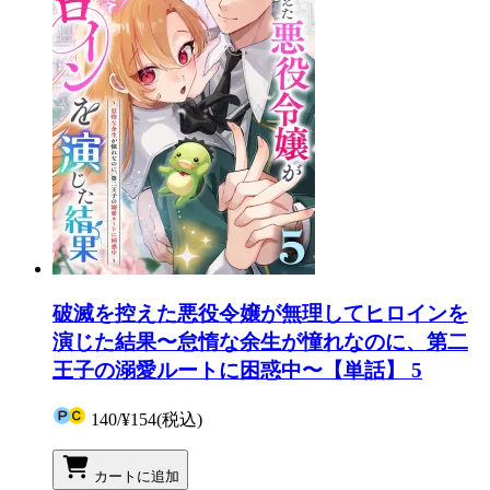
破滅を控えた悪役令嬢が無理してヒロインを
演じた結果〜怠惰な余生が憧れなのに、第二
王子の溺愛ルートに困惑中〜【単話】 5
140
/
¥154
(税込)
カートに追加