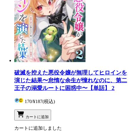
破滅を控えた悪役令嬢が無理してヒロインを
演じた結果〜怠惰な余生が憧れなのに、第二
王子の溺愛ルートに困惑中〜【単話】 2
170
/
¥187
(税込)
カートに追加
カートに追加しました