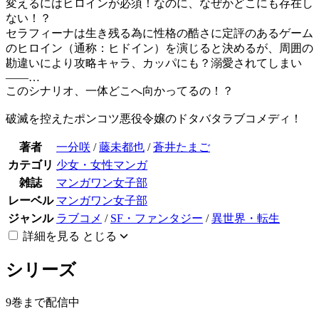
変えるにはヒロインが必須！なのに、なぜかどこにも存在し
ない！？
セラフィーナは生き残る為に性格の酷さに定評のあるゲーム
のヒロイン（通称：ヒドイン）を演じると決めるが、周囲の
勘違いにより攻略キャラ、カッパにも？溺愛されてしまい
――…
このシナリオ、一体どこへ向かってるの！？
破滅を控えたポンコツ悪役令嬢のドタバタラブコメディ！
著者
一分咲
/
藤未都也
/
蒼井たまご
カテゴリ
少女・女性マンガ
雑誌
マンガワン女子部
レーベル
マンガワン女子部
ジャンル
ラブコメ
/
SF・ファンタジー
/
異世界・転生
詳細を見る
とじる
シリーズ
9巻まで配信中