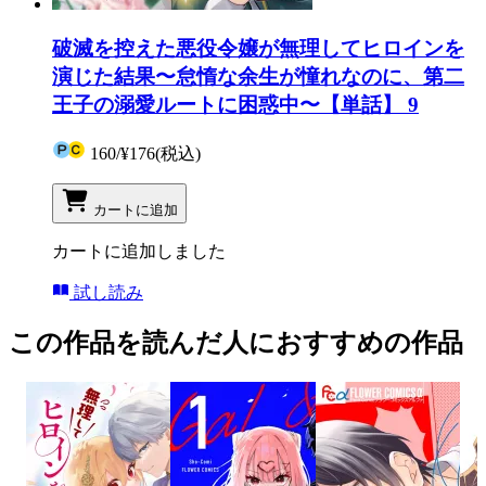
破滅を控えた悪役令嬢が無理してヒロインを
演じた結果〜怠惰な余生が憧れなのに、第二
王子の溺愛ルートに困惑中〜【単話】 9
160
/
¥176
(税込)
カートに追加
カートに追加しました
試し読み
この作品を読んだ人におすすめの作品