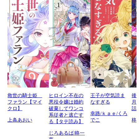
救世の騎士姫
ヒロイン不在の
王子が空気読ま
後
ファラン【マイ
悪役令嬢は婚約
なすぎる
月
クロ】
破棄してワンコ
話
幸路/ｋａｅ/くろ
系従者と逃亡す
上条あおい
でこ
柊
る【タテ読み】
じろあるば/柊一