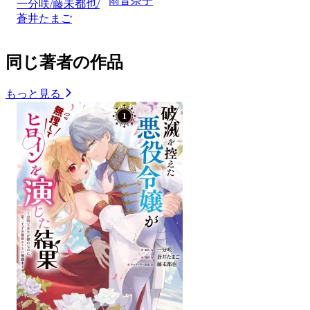
雨音奈子
一分咲/藤未都也/
蒼井たまご
同じ著者の作品
もっと見る