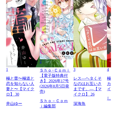
2
1
3
4
Ｓｈｏ−Ｃｏｍｉ
【電子版特典付
極と蕾〜極道と
レス―ヘタくそ
極
き】 2026年17号
恋を知らない人
なのはお互いさ
カ
(2026年8月5日発
妻と〜【マイク
まです。―【マ
イ
売)
ロ】 30
イクロ】 26
し
Ｓｈｏ－Ｃｏｍ
井山ゆー
深海魚
ｉ編集部