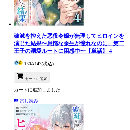
破滅を控えた悪役令嬢が無理してヒロインを
演じた結果〜怠惰な余生が憧れなのに、第二
王子の溺愛ルートに困惑中〜【単話】 4
130
/
¥143
(税込)
カートに追加
カートに追加しました
試し読み