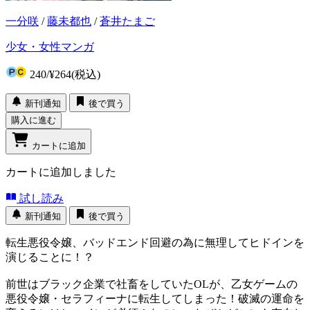
一分咲
/
藤未都也
/
蒼井たまご
少女・女性マンガ
240
/
¥264
(税込)
新刊通知
後で買う
購入に進む
カートに追加
カートに追加しました
試し読み
新刊通知
後で買う
転生悪役令嬢、バッドエンド回避の為に無理してヒドインを
演じることに！？
前世はブラック企業で社畜をしていたOLが、乙女ゲームの
悪役令嬢・セラフィーナに転生してしまった！破滅の運命を