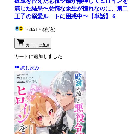
破滅を控えた悪役令嬢が無理してヒロインを
演じた結果〜怠惰な余生が憧れなのに、第二
王子の溺愛ルートに困惑中〜【単話】 6
160
/
¥176
(税込)
カートに追加
カートに追加しました
試し読み