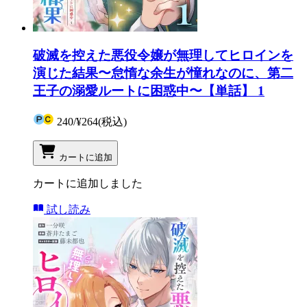
破滅を控えた悪役令嬢が無理してヒロインを
演じた結果〜怠惰な余生が憧れなのに、第二
王子の溺愛ルートに困惑中〜【単話】 1
240
/
¥264
(税込)
カートに追加
カートに追加しました
試し読み