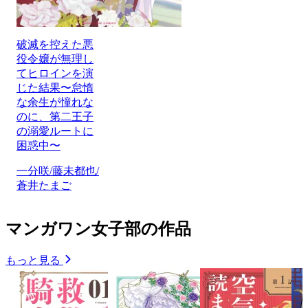
破滅を控えた悪
役令嬢が無理し
てヒロインを演
じた結果〜怠惰
な余生が憧れな
のに、第二王子
の溺愛ルートに
困惑中〜
一分咲/藤未都也/
蒼井たまご
マンガワン女子部の作品
もっと見る