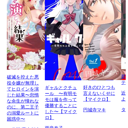
碧
破滅を控えた悪
テ
役令嬢が無理し
好きのひとつも
ギャルとクチュ
てヒロインを演
近
言えないくせに
ール 〜有明モ
じた結果〜怠惰
よ
【マイクロ】
モは服を作って
な余生が憧れな
優勝することに
のに、第二王子
タ
円城寺マキ
した〜【マイク
の溺愛ルートに
ロ】
困惑中〜