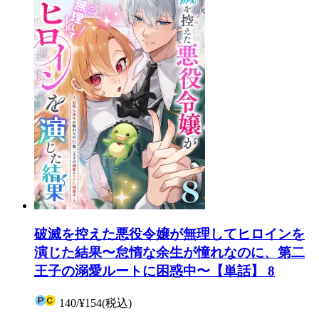
破滅を控えた悪役令嬢が無理してヒロインを
演じた結果〜怠惰な余生が憧れなのに、第二
王子の溺愛ルートに困惑中〜【単話】 8
140
/
¥154
(税込)