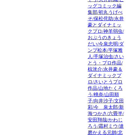
ッグコミック編
集部/初丸うげべ
そ/保松侘助/永井
豪とダイナミッ
クプロ/神羊弱虫/
おぷうのきょう
だい/今泉忠明/ダ
ンプ松本/平塚雅
人/手塚治虫/さい
とう・プロ作品/
椋洸介/永井豪＆
ダイナミックプ
ロ/さいとうプロ
作品/山地たくろ
う/桃奈/山田順
子/向井沙子/文田
彩/今 泉太郎/新
海つかさ/六畳半/
安田翔哉/かわじ
ろう/霜村ミウ/達
磨かえる元帥/北