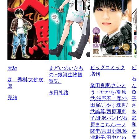
ビッグコミック
ビ
天駆
まどいのいきも
増刊
の −銀河生物観
石
森 秀樹/大佛次
察記−
業田良家/さいと
ん
郎
う・たかを/夏原
魚
永田礼路
完結
武/細野不二彦/小
子
田扉/こやす珠世/
さ
武論尊/西原理恵
を
子/北沢バンビ/石
武
原まこちん/一ノ
和
関圭/吉田史朗/波
と
津彬子/田中むね
間