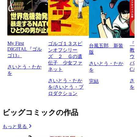
My First
ゴルゴ１３スピ
『
台風五郎 新装
DIGITAL『ゴル
ンオフシリー
教
版
ゴ13』
ズ ２ Ｇの遺
ウ
伝子 少女ファ
バ
さいとう・たか
さいとう・たか
ネット
CA
を
を
さいとう・たか
さ
完結
を/さいとう・プ
を
ロダクション
ビッグコミックの作品
もっと見る