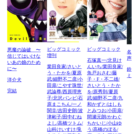
ビッグコミック
ビッグコミック
悪魔の論破 〜
名
増刊
信じてはいけな
声
石塚真一/北見け
いあの娘のため
業田良家/さいと
んいち/業田良家/
に〜
鈴
う・たかを/夏原
魚戸おさむ/藤
ミ
武/細野不二彦/小
子・F・不二雄/
洋介犬
田扉/こやす珠世/
さいとう・たか
完結
武論尊/西原理恵
を/原秀則/夏原
子/北沢バンビ/石
武/細野不二彦/九
原まこちん/一ノ
和かずと/はしも
関圭/吉田史朗/波
とみつお/小田扉/
津彬子/田中むね
間瀬元朗/かわぐ
よし/高橋ツトム/
ちかいじ/小山ゆ
山科けいすけ/兎
う/高橋のぼる/