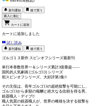
840
/
¥924
(税込)
新刊通知
後で買う
購入に進む
カートに追加
カートに追加しました
試し読み
新刊通知
後で買う
ゴルゴ１３新作 スピンオフシリーズ最新刊
単行本巻数世界一＆シリーズ累計3億冊超――
国民的人気劇画 [ゴルゴ13] シリーズ
初スピンオフシリーズ、大好評第3集!!
その主役は、長年ゴルゴ13の超絶狙撃を可能にし、
ゴルゴ13から多額の報酬と絶大なる信頼を得る男、
銃器職人・デイブ!!
職人気質の銃器職人が、世界の雌雄を決する狙撃を