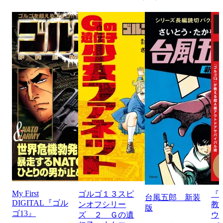
My First
ゴルゴ１３スピ
『
台風五郎 新装
DIGITAL『ゴル
ンオフシリー
教
版
ゴ13』
ズ ２ Ｇの遺
ウ