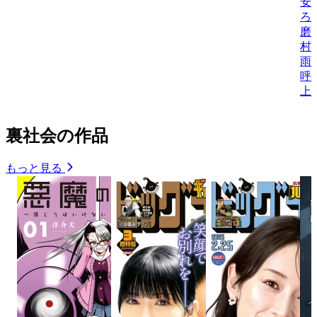
安
ろ
磨
村
雨
呼
上
裏社会の作品
もっと見る