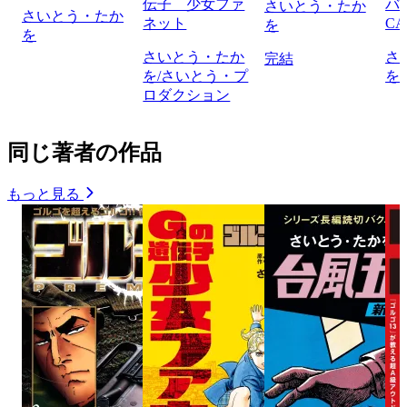
伝子 少女ファ
バ
さいとう・たか
さいとう・たか
ネット
CA
を
を
さいとう・たか
さ
完結
を/さいとう・プ
を
ロダクション
同じ著者の作品
もっと見る