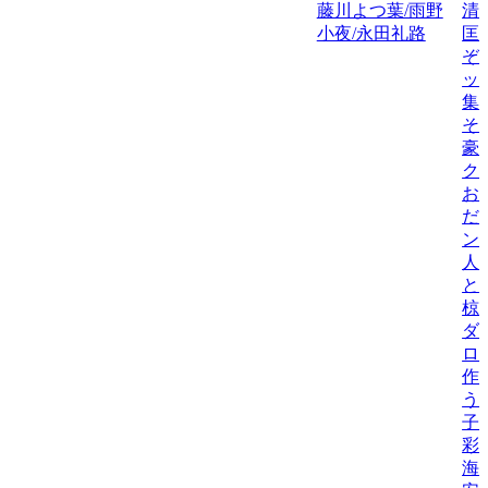
藤川よつ葉/雨野
清
小夜/永田礼路
匡
ぞ
ッ
集
そ
豪
ク
お
だ
ン
人
と
椋
ダ
ロ
作
う
子
彩
海