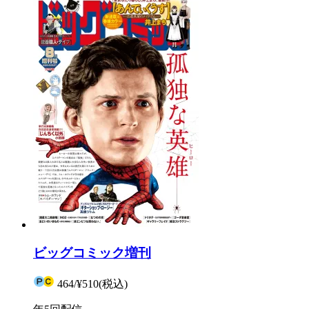
ビッグコミック増刊
464
/
¥510
(税込)