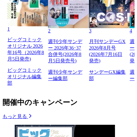
1
2
3
4
ビッグコミック
週刊少年サンデ
月刊サンデーGX
週
オリジナル 2026
ー 2026年36･37
2026年8月号
ー 
年16号（2026年8
合併号(2026年8
(2026年7月16日
(2
月5日発売)
月5日発売号)
発売)
発
ビッグコミック
週刊少年サンデ
サンデーGX編集
週
オリジナル編集
ー編集部
部
ー
部
開催中のキャンペーン
もっと見る