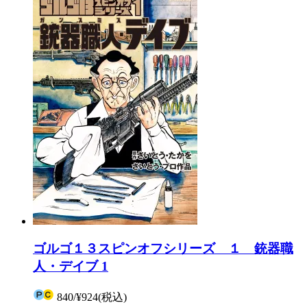
ゴルゴ１３スピンオフシリーズ １ 銃器職
人・デイブ 1
840
/
¥924
(税込)