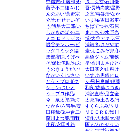
中信志/伊藤和良/
原 克玄/石川優
藤子不二雄Ａ/じ
吾/長崎尚志/星野
んのあい/葉野宗
之宣/惠谷治/なか
介/わたせせいぞ
いま強/吉田戦車/
う/諸星大二郎/い
ちばてつや/石原
しがきのぼる/ユ
まこちん/水野光
ミコ ロドリゲス/
博/大谷アキラ/三
岩谷テンホー/ビ
浦靖冬/さだやす
ッグコミック編
圭/よこみぞ邦彦/
集部/初丸うげべ
高橋ツトム/若狭
そ/保松侘助/おぷ
星/香川まさひと/
うのきょうだい/
太田基之/山科け
なかいくじ/さい
いすけ/黒鉄ヒロ
とう・プロダク
シ/飛松良輔/伊藤
ション/さいと
和良/佐藤さつき/
う・プロ作品/
浦沢直樹/足立金
今 泉太郎/新海
太郎/浄土るる/う
つかさ/六畳半/安
すくらふみ/ＮＵ
田翔哉/兎中晋二/
ＭＢＥＲ８/黒川
藤川よつ葉/雨野
清作/八木勝大/潮
小夜/永田礼路
匡人/わたせせい
ぞう/大井詩織/ビ