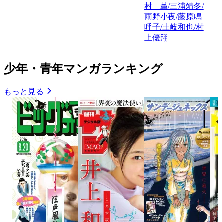
村 薫/三浦靖冬/
雨野小夜/藤原鳴
呼子/土岐和也/村
上優翔
少年・青年マンガランキング
もっと見る