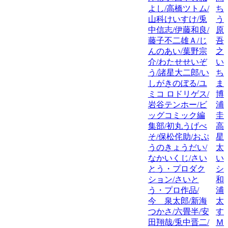
よし/高橋ツトム/
ち
山科けいすけ/兎
う
中信志/伊藤和良/
原
藤子不二雄Ａ/じ
吾
んのあい/葉野宗
之
介/わたせせいぞ
い
う/諸星大二郎/い
ち
しがきのぼる/ユ
ま
ミコ ロドリゲス/
博
岩谷テンホー/ビ
浦
ッグコミック編
圭
集部/初丸うげべ
高
そ/保松侘助/おぷ
星
うのきょうだい/
太
なかいくじ/さい
い
とう・プロダク
シ
ション/さいと
和
う・プロ作品/
浦
今 泉太郎/新海
太
つかさ/六畳半/安
す
田翔哉/兎中晋二/
Ｍ