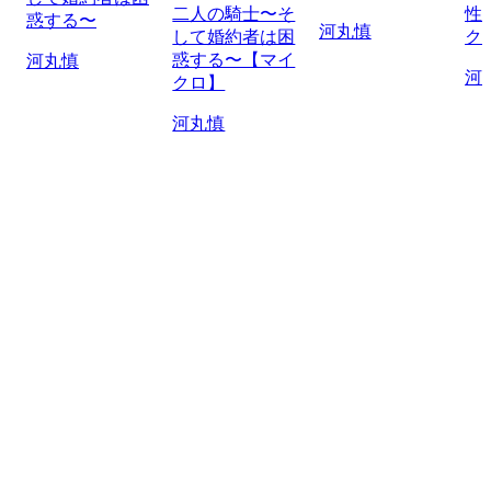
二人の騎士〜そ
性
惑する〜
河丸慎
して婚約者は困
ク
惑する〜【マイ
河丸慎
河
クロ】
河丸慎