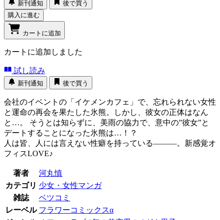
新刊通知
後で買う
購入に進む
カートに追加
カートに追加しました
試し読み
新刊通知
後で買う
会社のイベントの「イケメンカフェ」で、忘れられない女性
と運命の再会を果たした氷熊。しかし、彼女の正体はなん
と…。 そうとは知らずに、美雨の協力で、意中の”彼女”と
デートすることになった氷熊は…！？
人は皆、人には言えない性癖を持っている―――。新感覚オ
フィスLOVE♪
著者
河丸慎
カテゴリ
少女・女性マンガ
雑誌
ベツコミ
レーベル
フラワーコミックスα