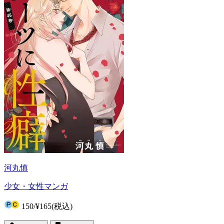
河丸慎
少女・女性マンガ
150
/
¥165
(税込)