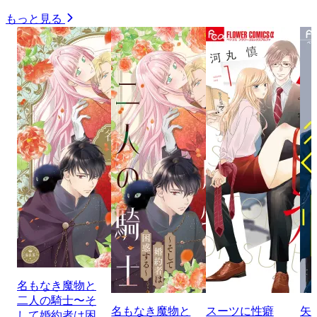
もっと見る
名もなき魔物と
二人の騎士〜そ
名もなき魔物と
スーツに性癖
矢
して婚約者は困