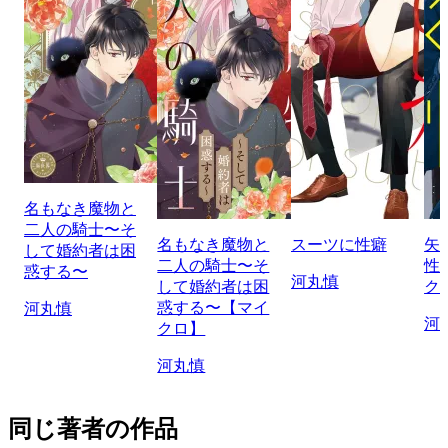
名もなき魔物と
二人の騎士〜そ
名もなき魔物と
スーツに性癖
矢
して婚約者は困
二人の騎士〜そ
性
惑する〜
河丸慎
して婚約者は困
ク
惑する〜【マイ
河丸慎
河
クロ】
河丸慎
同じ著者の作品