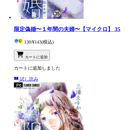
限定偽婚〜１年間の夫婦〜【マイクロ】 35
130
/
¥143
(税込)
カートに追加
カートに追加しました
試し読み