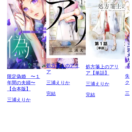
処方箋上のアリ
処方箋上のアリ
ア
ア【単話】
失
限定偽婚 〜１
ク
年間の夫婦〜
三浦えりか
三浦えりか
【合本版】
三
完結
完結
三浦えりか