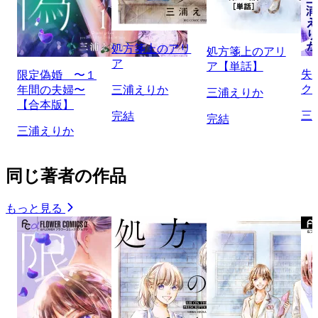
処方箋上のアリ
処方箋上のアリ
ア
ア【単話】
失
限定偽婚 〜１
ク
年間の夫婦〜
三浦えりか
三浦えりか
【合本版】
三
完結
完結
三浦えりか
同じ著者の作品
もっと見る