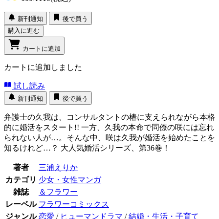
新刊通知
後で買う
購入に進む
カートに追加
カートに追加しました
試し読み
新刊通知
後で買う
弁護士の久我は、コンサルタントの椿に支えられながら本格
的に婚活をスタート!! 一方、久我の本命で同僚の咲には忘れ
られない人が…。そんな中、咲は久我が婚活を始めたことを
知るけれど…？ 大人気婚活シリーズ、第36巻！
著者
三浦えりか
カテゴリ
少女・女性マンガ
雑誌
＆フラワー
レーベル
フラワーコミックス
ジャンル
恋愛
/
ヒューマンドラマ
/
結婚・生活・子育て