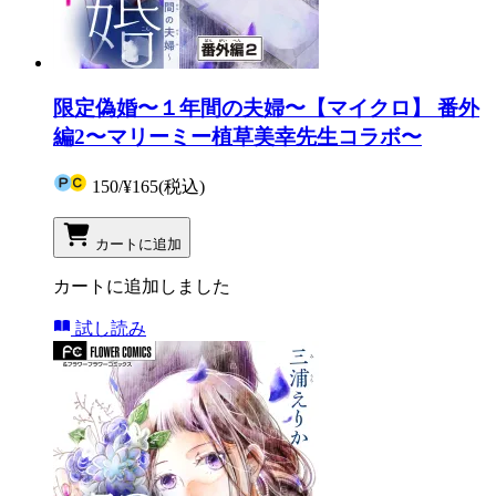
限定偽婚〜１年間の夫婦〜【マイクロ】 番外
編2〜マリーミー植草美幸先生コラボ〜
150
/
¥165
(税込)
カートに追加
カートに追加しました
試し読み