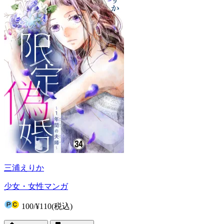
三浦えりか
少女・女性マンガ
100
/
¥110
(税込)