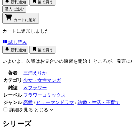
新刊通知
後で買う
購入に進む
カートに追加
カートに追加しました
試し読み
新刊通知
後で買う
いよいよ、久我はお見合いの練習を開始！ ところが、発言に
著者
三浦えりか
カテゴリ
少女・女性マンガ
雑誌
＆フラワー
レーベル
フラワーコミックス
ジャンル
恋愛
/
ヒューマンドラマ
/
結婚・生活・子育て
詳細を見る
とじる
シリーズ