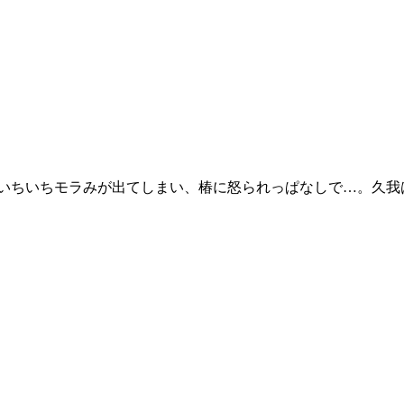
いちいちモラみが出てしまい、椿に怒られっぱなしで…。久我は