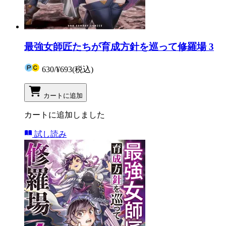
最強女師匠たちが育成方針を巡って修羅場 3
630
/
¥693
(税込)
カートに追加
カートに追加しました
試し読み