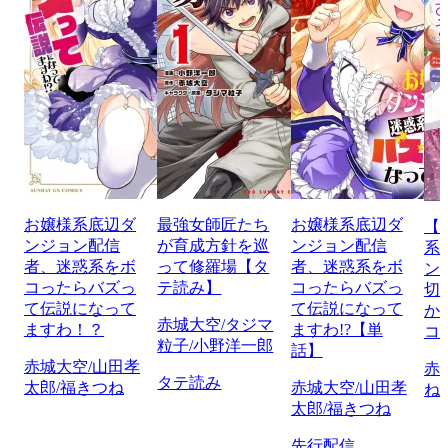
お嬢様系底辺ダ
最強女師匠たち
お嬢様系底辺ダ
【
ンジョン配信
が育成方針を巡
ンジョン配信
系
者、迷惑系をボ
って修羅場【タ
者、迷惑系をボ
ン
コったらバズっ
テ読み】
コったらバズっ
切
て伝説になって
て伝説になって
か
赤城大空/タジマ
ますわ！？
ますわ!?【単
コ
粒子/小野洋一郎
話】
赤城大空/山田孝
赤
タテ読み
太郎/福きつね
赤城大空/山田孝
ね
太郎/福きつね
先行配信