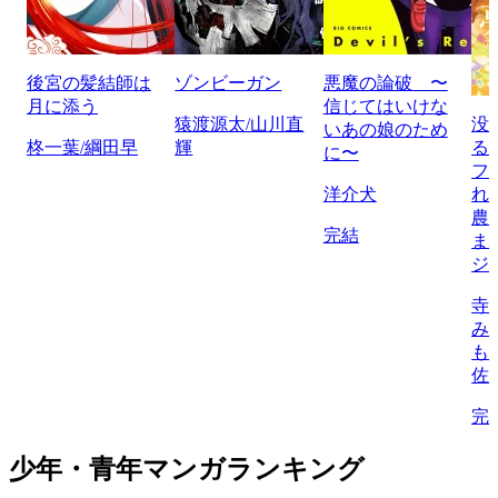
後宮の髪結師は
ゾンビーガン
悪魔の論破 〜
月に添う
信じてはいけな
猿渡源太/山川直
没
いあの娘のため
柊一葉/綱田早
輝
る
に〜
フ
洋介犬
れ
農
完結
ま
ジ
寺
み
も
佐
完
少年・青年マンガランキング