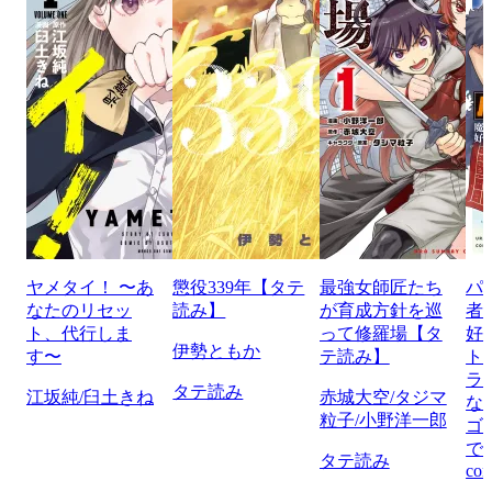
ヤメタイ！ 〜あ
懲役339年【タテ
最強女師匠たち
パ
なたのリセッ
読み】
が育成方針を巡
者
ト、代行しま
って修羅場【タ
好
伊勢ともか
す〜
テ読み】
ト
ラ
タテ読み
江坂純/臼土きね
赤城大空/タジマ
な
粒子/小野洋一郎
ゴ
で
タテ読み
com