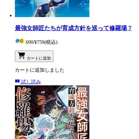
最強女師匠たちが育成方針を巡って修羅場 7
690
/
¥759
(税込)
カートに追加
カートに追加しました
試し読み