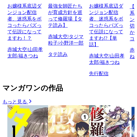
お嬢様系底辺ダ
最強女師匠たち
お嬢様系底辺ダ
【
ンジョン配信
が育成方針を巡
ンジョン配信
系
者、迷惑系をボ
って修羅場【タ
者、迷惑系をボ
ン
コったらバズっ
テ読み】
コったらバズっ
切
て伝説になって
て伝説になって
か
赤城大空/タジマ
ますわ！？
ますわ!?【単
コ
粒子/小野洋一郎
話】
赤城大空/山田孝
赤
タテ読み
太郎/福きつね
赤城大空/山田孝
ね
太郎/福きつね
先行配信
マンガワンの作品
もっと見る