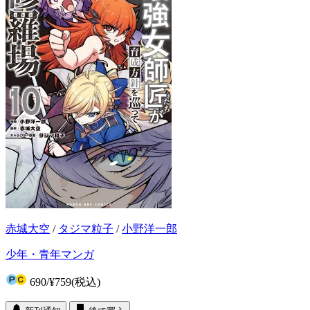
赤城大空
/
タジマ粒子
/
小野洋一郎
少年・青年マンガ
690
/
¥759
(税込)