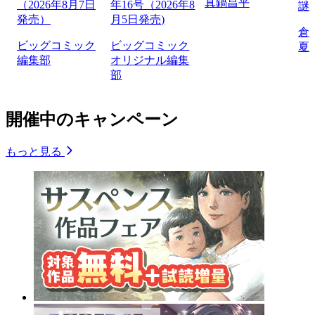
真鍋昌平
（2026年8月7日
年16号（2026年8
謎
発売）
月5日発売)
倉
ビッグコミック
ビッグコミック
夏
編集部
オリジナル編集
部
開催中のキャンペーン
もっと見る