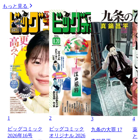
もっと見る
1
2
3
4
ビッグコミック
ビッグコミック
九条の大罪 17
薬
2026年16号
オリジナル 2026
と