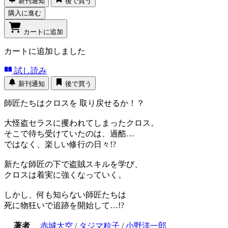
新刊通知
後で買う
購入に進む
カートに追加
カートに追加しました
試し読み
新刊通知
後で買う
師匠たちはクロスを 取り戻せるか！？
大怪盗セラスに攫われてしまったクロス。
そこで待ち受けていたのは、過酷…
ではなく、楽しい修行の日々!?
新たな師匠の下で盗賊スキルを学び、
クロスは着実に強くなっていく。
しかし、何も知らない師匠たちは
死に物狂いで追跡を開始して…!?
著者
赤城大空
/
タジマ粒子
/
小野洋一郎