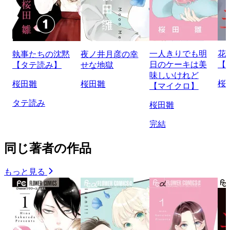
一人きりでも明
花
執事たちの沈黙
夜ノ井月彦の幸
日のケーキは美
【
【タテ読み】
せな地獄
味しいけれど
桜
桜田雛
桜田雛
【マイクロ】
タテ読み
桜田雛
完結
同じ著者の作品
もっと見る