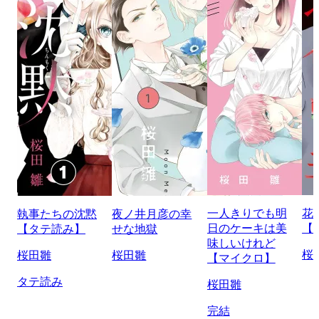
一人きりでも明
花
執事たちの沈黙
夜ノ井月彦の幸
日のケーキは美
【
【タテ読み】
せな地獄
味しいけれど
桜
桜田雛
桜田雛
【マイクロ】
タテ読み
桜田雛
完結