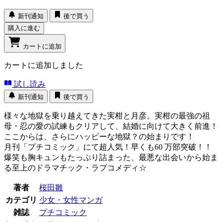
新刊通知
後で買う
購入に進む
カートに追加
カートに追加しました
試し読み
新刊通知
後で買う
様々な地獄を乗り越えてきた実柑と月彦。実柑の最強の祖
母・忍の愛の試練もクリアして、結婚に向けて大きく前進！
ここからは、さらにハッピーな地獄？の始まりです！
月刊「プチコミック」にて超人気！早くも60 万部突破！！
爆笑も胸キュンもたっぷり詰まった、最悪な出会いから始ま
る至上のドラマチック・ラブコメディ☆
著者
桜田雛
カテゴリ
少女・女性マンガ
雑誌
プチコミック