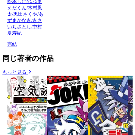
松本しげのぶ/ま
えだくん/木村風
太/黒田さくや/あ
ずまかなき/きさ
いちさとし/中村
夏寿紀
完結
同じ著者の作品
もっと見る