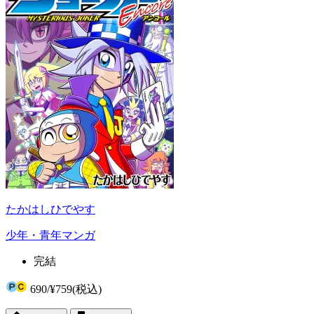
たかはしひでやす
少年・青年マンガ
完結
690
/
¥759
(税込)