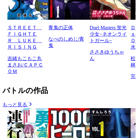
ＳＴＲＥＥＴ
青鬼の正体
Duel Masters 蛍光
Ｄ
ＦＩＧＨＴＥ
少女−ネオンライ
ｓ
なべのしめじ/青
Ｒ ＬＵＫＥ
トガール−
Ｏ
鬼
ＲＩＳＩＮＧ
水
ささきゆうちゃ
吉緒もこもこ丸
ん
松
まさお/ＣＡＰＣ
林
ＯＭ
完
バトルの作品
もっと見る