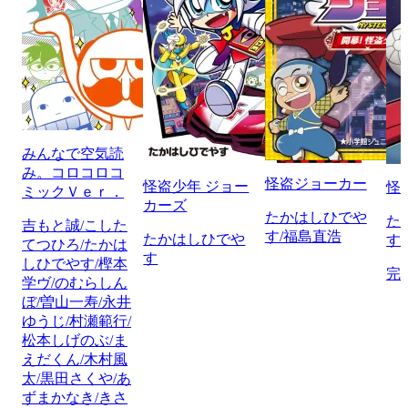
みんなで空気読
み。コロコロコ
怪盗ジョーカー
怪盗少年 ジョー
怪
ミックＶｅｒ．
カーズ
たかはしひでや
た
吉もと誠/こした
す/福島直浩
たかはしひでや
す
てつひろ/たかは
す
しひでやす/樫本
完
学ヴ/のむらしん
ぼ/曽山一寿/永井
ゆうじ/村瀬範行/
松本しげのぶ/ま
えだくん/木村風
太/黒田さくや/あ
ずまかなき/きさ