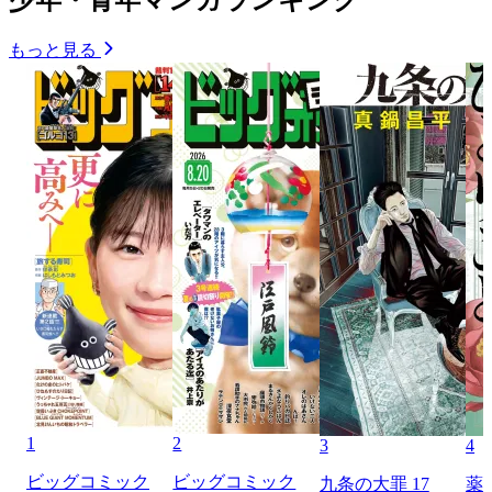
少年・青年マンガランキング
もっと見る
1
2
3
4
ビッグコミック
ビッグコミック
九条の大罪 17
薬