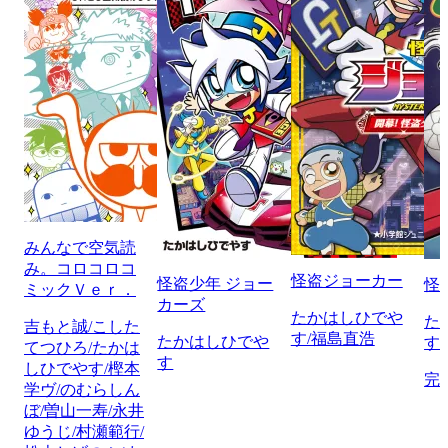
みんなで空気読
み。コロコロコ
怪盗ジョーカー
怪盗少年 ジョー
怪
ミックＶｅｒ．
カーズ
たかはしひでや
た
吉もと誠/こした
す/福島直浩
たかはしひでや
す
てつひろ/たかは
す
しひでやす/樫本
完
学ヴ/のむらしん
ぼ/曽山一寿/永井
ゆうじ/村瀬範行/