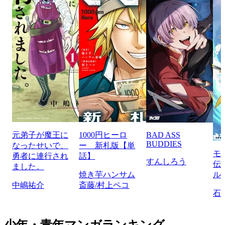
元弟子が魔王に
1000円ヒーロ
BAD ASS
BUDDIES
なったせいで、
ー 新札版【単
モ
勇者に連行され
話】
すんしろう
伝
ました。
焼き芋ハンサム
ル
中嶋祐介
斎藤/村上ペコ
石