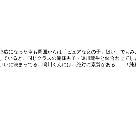
15歳になった今も周囲からは「ピュアな女の子」扱い。でも
していると、同じクラスの俺様男子・鳴川琉生と鉢合わせてし
いいに決まってる…鳴川くんには…絶対に素質がある――!! 