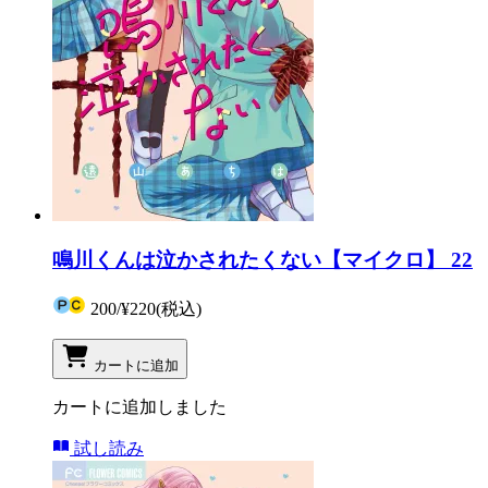
鳴川くんは泣かされたくない【マイクロ】 22
200
/
¥220
(税込)
カートに追加
カートに追加しました
試し読み