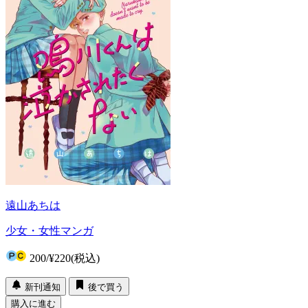
遠山あちは
少女・女性マンガ
200
/
¥220
(税込)
新刊通知
後で買う
購入に進む