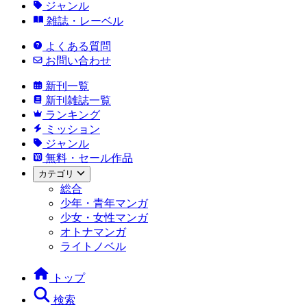
ジャンル
雑誌・レーベル
よくある質問
お問い合わせ
新刊一覧
新刊雑誌一覧
ランキング
ミッション
ジャンル
無料・セール作品
カテゴリ
総合
少年・青年マンガ
少女・女性マンガ
オトナマンガ
ライトノベル
トップ
検索