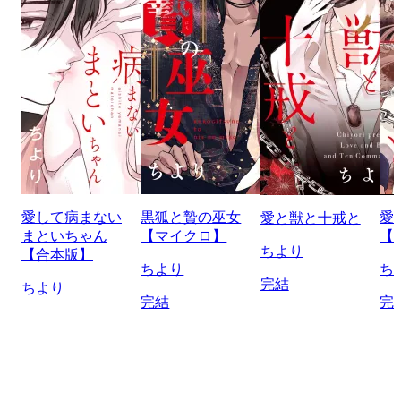
愛して病まない
黒狐と贄の巫女
愛
愛と獣と十戒と
まといちゃん
【マイクロ】
【
ちより
【合本版】
ちより
ち
完結
ちより
完結
完