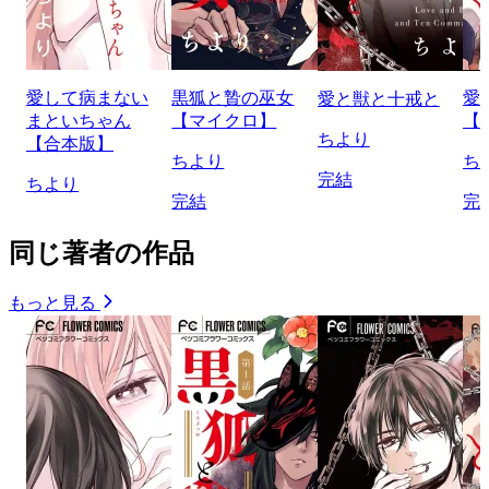
愛して病まない
黒狐と贄の巫女
愛
愛と獣と十戒と
まといちゃん
【マイクロ】
【
ちより
【合本版】
ちより
ち
完結
ちより
完結
完
同じ著者の作品
もっと見る