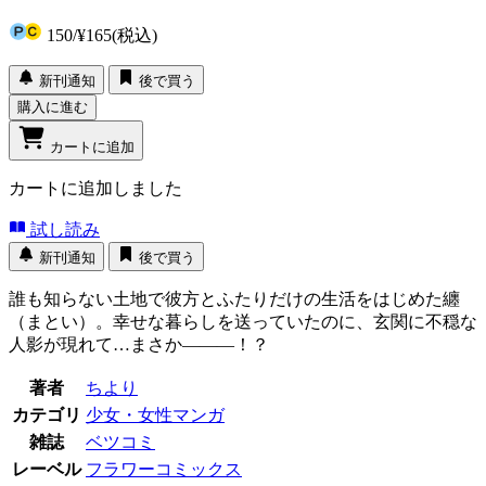
150
/
¥165
(税込)
新刊通知
後で買う
購入に進む
カートに追加
カートに追加しました
試し読み
新刊通知
後で買う
誰も知らない土地で彼方とふたりだけの生活をはじめた纏
（まとい）。幸せな暮らしを送っていたのに、玄関に不穏な
人影が現れて…まさか―――！？
著者
ちより
カテゴリ
少女・女性マンガ
雑誌
ベツコミ
レーベル
フラワーコミックス