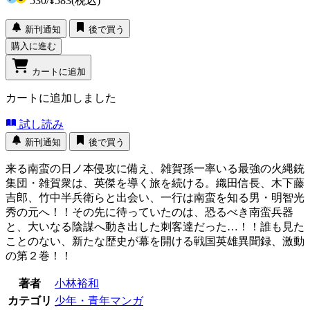
530
/
¥583
(税込)
新刊通知
後で買う
購入に進む
カートに追加
カートに追加しました
試し読み
新刊通知
後で買う
来る南蛮の日ノ本侵攻に備え、雑賀孫一率いる最強の火縄銃
集団・雑賀衆は、英傑を導く旅を続ける。織田信長、木下藤
吉郎、竹中半兵衛らと出会い、一行は南蛮を知る男・明智光
秀の元へ！！その先に待っていたのは、恐るべき南蛮兵器
と、大いなる陰謀へ動き出した刺客達だった…！！誰も見た
ことのない、新たな歴史が幕を開ける戦国英雄異聞録、激動
の第２巻！！
著者
小林裕和
カテゴリ
少年・青年マンガ