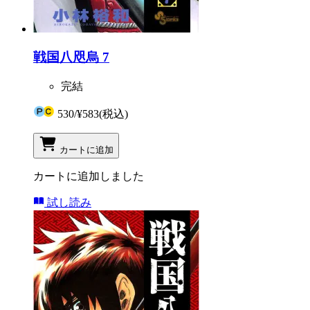
戦国八咫烏 7
完結
530
/
¥583
(税込)
カートに追加
カートに追加しました
試し読み