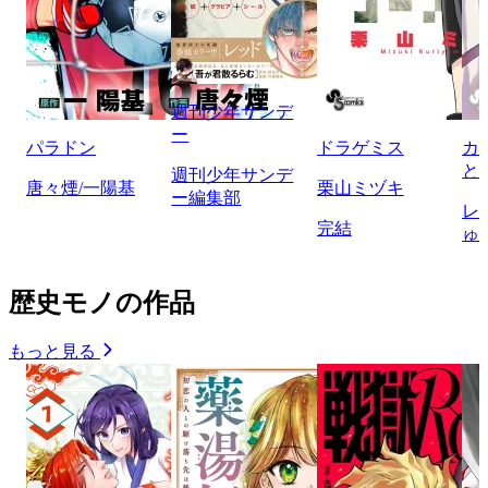
週刊少年サンデ
ー
パラドン
ドラゲミス
カ
と
週刊少年サンデ
唐々煙/一陽基
栗山ミヅキ
ー編集部
レ
完結
ゅ
歴史モノの作品
もっと見る