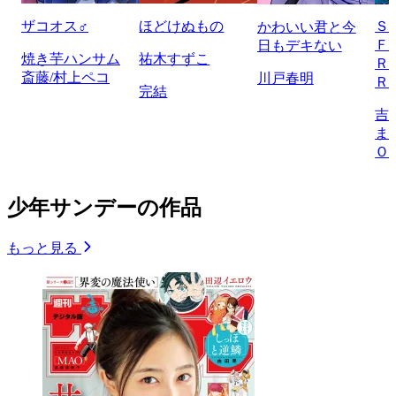
ザコオス♂
ほどけぬもの
Ｓ
かわいい君と今
Ｆ
日もデキない
焼き芋ハンサム
祐木すずこ
Ｒ
斎藤/村上ペコ
川戸春明
Ｒ
完結
吉
ま
Ｏ
少年サンデーの作品
もっと見る