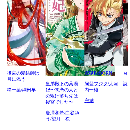
後宮の髪結師は
戦獄ReBORN
吾
月に添う
皇弟殿下の薬湯
阿登フジタ/大河
詩
柊一葉/綱田早
妃〜初恋の人と
内一楼
の駆け落ち先は
完結
後宮でした〜
唐澤和希/白谷ゆ
う/望月 桜