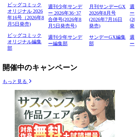
ビッグコミック
週刊少年サンデ
月刊サンデーGX
週
オリジナル 2026
ー 2026年36･37
2026年8月号
ー 
年16号（2026年8
合併号(2026年8
(2026年7月16日
(2
月5日発売)
月5日発売号)
発売)
発
ビッグコミック
週刊少年サンデ
サンデーGX編集
週
オリジナル編集
ー編集部
部
ー
部
開催中のキャンペーン
もっと見る