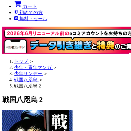
カート
初めての方
無料・セール
トップ
＞
少年・青年マンガ
＞
少年サンデー
＞
戦国八咫烏
＞
戦国八咫烏 2
戦国八咫烏 2