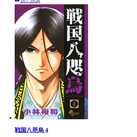
試し読み
戦国八咫烏 4