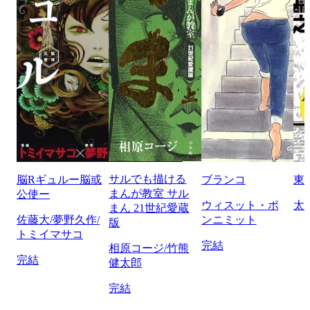
サルでも描ける
脳Rギュルー脳或
ブランコ
東
まんが教室 サル
公使ー
ウィスット・ポ
太
まん 21世紀愛蔵
佐藤大/夢野久作/
ンニミット
版
トミイマサコ
完結
相原コージ/竹熊
完結
健太郎
完結