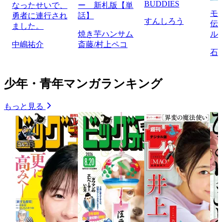
BUDDIES
なったせいで、
ー 新札版【単
モ
勇者に連行され
話】
すんしろう
伝
ました。
焼き芋ハンサム
ル
中嶋祐介
斎藤/村上ペコ
石
少年・青年マンガランキング
もっと見る