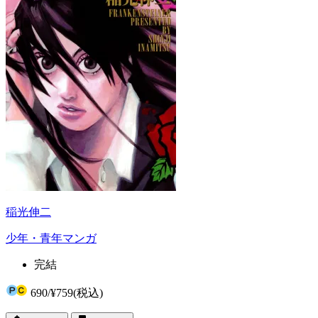
稲光伸二
少年・青年マンガ
完結
690
/
¥759
(税込)