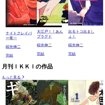
大江戸！！あん
出るトコ出まし
ナイトクレイバ
プラグド
ょ！
ー竜一
稲光伸二
稲光伸二
稲光伸二
完結
完結
完結
月刊ＩＫＫＩの作品
もっと見る