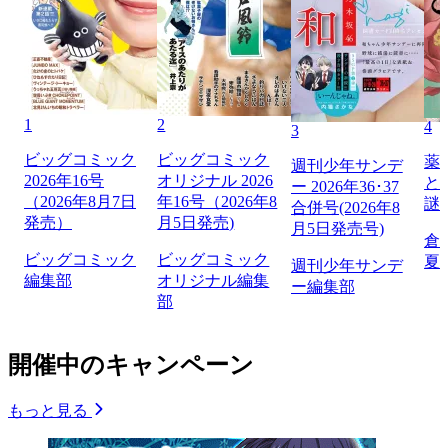
1
2
4
3
ビッグコミック
ビッグコミック
薬
週刊少年サンデ
2026年16号
オリジナル 2026
と
ー 2026年36･37
（2026年8月7日
年16号（2026年8
謎
合併号(2026年8
発売）
月5日発売)
月5日発売号)
倉
ビッグコミック
ビッグコミック
夏
週刊少年サンデ
編集部
オリジナル編集
ー編集部
部
開催中のキャンペーン
もっと見る