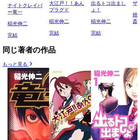
大江戸！！あん
出るトコ出まし
ザ
ナイトクレイバ
プラグド
ょ！
ー竜一
焼
稲光伸二
稲光伸二
斎
稲光伸二
完結
完結
完結
同じ著者の作品
もっと見る