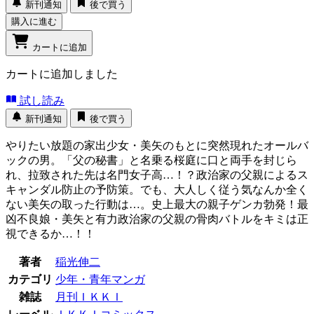
新刊通知
後で買う
購入に進む
カートに追加
カートに追加しました
試し読み
新刊通知
後で買う
やりたい放題の家出少女・美矢のもとに突然現れたオールバ
ックの男。「父の秘書」と名乗る桜庭に口と両手を封じら
れ、拉致された先は名門女子高…！？政治家の父親によるス
キャンダル防止の予防策。でも、大人しく従う気なんか全く
ない美矢の取った行動は…。史上最大の親子ゲンカ勃発！最
凶不良娘・美矢と有力政治家の父親の骨肉バトルをキミは正
視できるか…！！
著者
稲光伸二
カテゴリ
少年・青年マンガ
雑誌
月刊ＩＫＫＩ