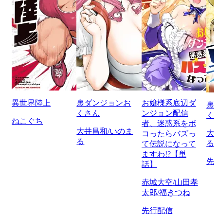
異世界陸上
裏ダンジョンお
お嬢様系底辺ダ
裏
くさん
ンジョン配信
く
ねこぐち
者、迷惑系をボ
大井昌和/いのま
大
コったらバズっ
る
る
て伝説になって
ますわ!?【単
先
話】
赤城大空/山田孝
太郎/福きつね
先行配信