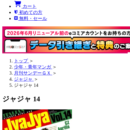
カート
初めての方
無料・セール
トップ
＞
少年・青年マンガ
＞
月刊サンデーＧＸ
＞
ジャジャ
＞
ジャジャ 14
ジャジャ 14