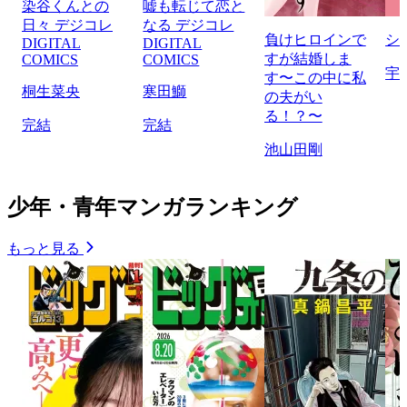
染谷くんとの
嘘も転じて恋と
日々 デジコレ
なる デジコレ
負けヒロインで
シ
DIGITAL
DIGITAL
すが結婚しま
COMICS
COMICS
宇
す〜この中に私
桐生菜央
寒田鰤
の夫がい
る！？〜
完結
完結
池山田剛
少年・青年マンガランキング
もっと見る