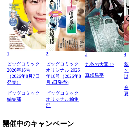
1
2
3
4
ビッグコミック
ビッグコミック
九条の大罪 17
薬
2026年16号
オリジナル 2026
と
真鍋昌平
（2026年8月7日
年16号（2026年8
謎
発売）
月5日発売)
倉
ビッグコミック
ビッグコミック
夏
編集部
オリジナル編集
部
開催中のキャンペーン