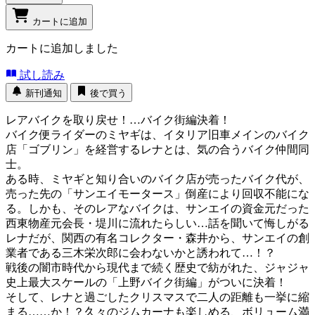
カートに追加
カートに追加しました
試し読み
新刊通知
後で買う
レアバイクを取り戻せ！…バイク街編決着！
バイク便ライダーのミヤギは、イタリア旧車メインのバイク
店「ゴブリン」を経営するレナとは、気の合うバイク仲間同
士。
ある時、ミヤギと知り合いのバイク店が売ったバイク代が、
売った先の「サンエイモータース」倒産により回収不能にな
る。しかも、そのレアなバイクは、サンエイの資金元だった
西東物産元会長・堤川に流れたらしい…話を聞いて悔しがる
レナだが、関西の有名コレクター・森井から、サンエイの創
業者である三木栄次郎に会わないかと誘われて…！？
戦後の闇市時代から現代まで続く歴史で紡がれた、ジャジャ
史上最大スケールの「上野バイク街編」がついに決着！
そして、レナと過ごしたクリスマスで二人の距離も一挙に縮
まる……か！？久々のジムカーナも楽しめる、ボリューム満