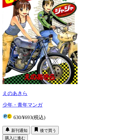
えのあきら
少年・青年マンガ
630
/
¥693
(税込)
新刊通知
後で買う
購入に進む