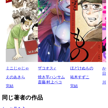
ミニじゃじゃ
ザコオス♂
ほどけぬもの
か
日
えのあきら
焼き芋ハンサム
祐木すずこ
斎藤/村上ペコ
川
完結
完結
同じ著者の作品