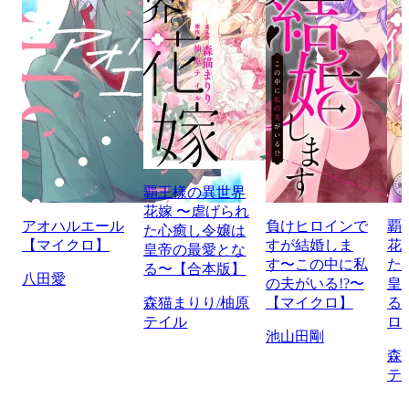
覇王様の異世界
花嫁 〜虐げられ
アオハルエール
負けヒロインで
覇
た心癒し令嬢は
【マイクロ】
すが結婚しま
花
皇帝の最愛とな
す〜この中に私
た
る〜【合本版】
八田愛
の夫がいる!?〜
皇
森猫まりり/柚原
【マイクロ】
る
テイル
ロ
池山田剛
森
テ