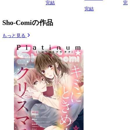
完結
完
完結
Sho-Comiの作品
もっと見る