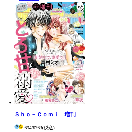
Ｓｈｏ－Ｃｏｍｉ 増刊
694
/
¥763
(税込)