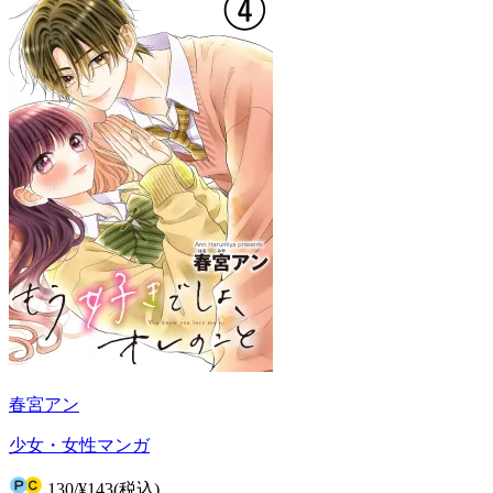
春宮アン
少女・女性マンガ
130
/
¥143
(税込)