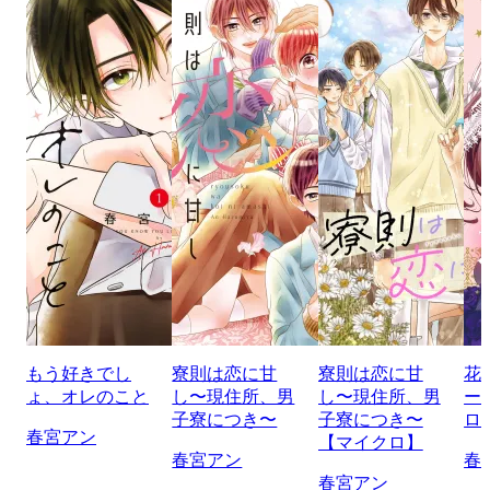
もう好きでし
寮則は恋に甘
寮則は恋に甘
花
ょ、オレのこと
し〜現住所、男
し〜現住所、男
ー
子寮につき〜
子寮につき〜
ロ
春宮アン
【マイクロ】
春宮アン
春
春宮アン