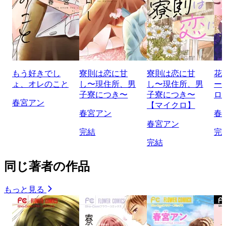
もう好きでし
寮則は恋に甘
寮則は恋に甘
花
ょ、オレのこと
し〜現住所、男
し〜現住所、男
ー
子寮につき〜
子寮につき〜
ロ
春宮アン
【マイクロ】
春宮アン
春
春宮アン
完結
完
完結
同じ著者の作品
もっと見る