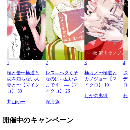
1
2
3
4
極と蕾〜極道と
レス―ヘタくそ
極カノ〜極道と
さ
恋を知らない人
なのはお互いさ
カノジョ〜【マ
デ
妻と〜【マイク
まです。―【マ
イクロ】 10
ロ】
ロ】 30
イクロ】 26
しがの夷織
わ
井山ゆー
深海魚
開催中のキャンペーン