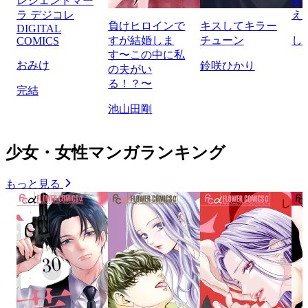
レジェンドマー
蛇
ラ デジコレ
え
負けヒロインで
キスしてキラー
DIGITAL
すが結婚しま
チューン
し
COMICS
す〜この中に私
おみけ
鈴咲ひかり
の夫がい
る！？〜
完結
池山田剛
少女・女性マンガランキング
もっと見る