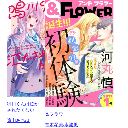
鳴川くんは泣か
されたくない
＆フラワー
遠山あちは
青木琴美/水波風