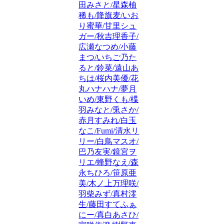
田みさと/星森柚
稀も/降旗麦/いお
り蜜華/甘里シュ
ガー/秋吉理香子/
広瀬なつめ/小藤
まつ/いちご乃た
ると/鈴菜/遠山あ
ちは/桜内美優/花
丸ハナハナ/夢月
いめ/東野くも/楪
羽みなと/兎さか/
赤月すみれ/白玉
なこ/Fumi/清水リ
リー/白鳥マスオ/
巴乃友実/鏡宮ヲ
リエ/蜂野なえ/森
永ちひろ/笹原亜
美/木ノ上万理咲/
羽柴みず/真村澪
生/藤田すてふぁ
にー/真白あさひ/