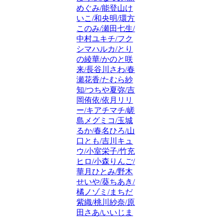
めぐみ/能登山け
いこ/和央明/環方
このみ/瀬田七生/
中村ユキチ/フク
シマハルカ/とり
の綾華/かのと咲
来/長谷川さわ/春
瀬花香/たむら紗
知/つちや夏弥/吉
岡侑依/依月リリ
ー/キアチマチ/嵯
島メグミコ/玉城
るか/春名ひろ/山
口とも/吉川キュ
ウ/小室栄子/竹充
ヒロ/小森りんご/
華月ひとみ/野木
せいや/葵ちあき/
橘ノゾミ/まちだ
紫織/桃川紗奈/原
田さあ/いいじま