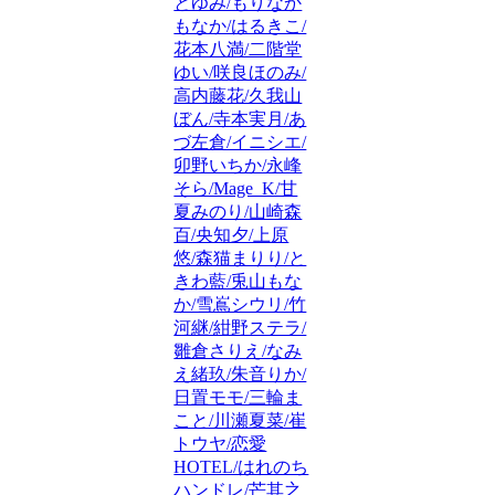
とゆみ/もりなか
もなか/はるきこ/
花本八満/二階堂
ゆい/咲良ほのみ/
高内藤花/久我山
ぼん/寺本実月/あ
づ左倉/イニシエ/
卯野いちか/永峰
そら/Mage_K/甘
夏みのり/山崎森
百/央知夕/上原
悠/森猫まりり/と
きわ藍/兎山もな
か/雪嶌シウリ/竹
河継/紺野ステラ/
雛倉さりえ/なみ
え緒玖/朱音りか/
日置モモ/三輪ま
こと/川瀬夏菜/崔
トウヤ/恋愛
HOTEL/はれのち
ハンドレ/芒其之