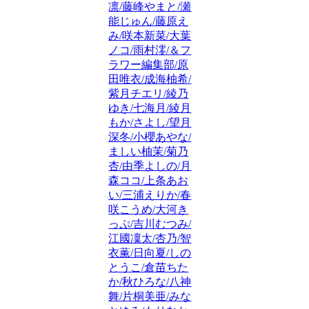
凛/藤峰やまと/瀬
能じゅん/藤原え
み/咲本新菜/大葉
ノコ/雨村澪/＆フ
ラワー編集部/原
田唯衣/成海柚希/
紫月チエリ/綾乃
ゆき/七海月/綾月
もか/さよし/望月
深冬/小櫻あやな/
ましい柚茉/菊乃
杏/由季よしの/月
森ココ/上条あお
い/三浦えりか/春
咲こうめ/大河き
っぷ/吉川むつみ/
江國凜太/杏乃/智
衣薫/日向夏/しの
とうこ/倉苗ちた
か/秋ひろな/八神
舞/片桐美亜/みな