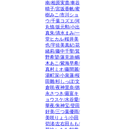
南/相原実貴/車谷
晴子/宮坂香帆/蜜
樹みこ/市川ショ
ウ/千葉コズエ/河
丸慎/坂元勲/小出
真朱/清水まみ/一
堂ヒカル/桜井美
也/宇佐美真紀/花
緒莉/藤中千聖/箕
野希望/蓮見游/嶋
木あこ/紫海早希/
真村ミオ/藤間麗/
湯町深/小泉蓮/桜
田雛/杉しっぽ/文
倉咲/夜神里奈/徳
永さつき/最富キ
ョウスケ/水谷愛/
華夜/朱神宝/登田
好美/三つ葉優雨/
美咲りょう/小田
切渚/左右田もも/