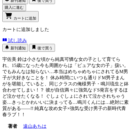
新刊通知
後で買う
購入に進む
カートに追加
カートに追加しました
試し読み
新刊通知
後で買う
宇佐美 鈴は小さな頃から純真可憐な女の子として育てら
れ、15歳になった今も周囲からは「ピュアな女の子」扱い。
でもみんなは知らない…本当はめちゃめちゃにされてるM男
子が大好きなことを！ 休み時間にいつも通りドM男子まん
がを堪能していると、同じクラスの俺様男子・鳴川琉生と鉢
合わせてしまい！？ 彼が自信満々に強気なドS発言をするほ
ど泣かせたくなる！ ぐしょぐしょにされて泣かされちゃう
姿…きっとかわいいに決まってる…鳴川くんには…絶対に素
質がある――!! 純真な攻め女子×強気な受け男子の新時代青
春ラブ！！
著者
遠山あちは