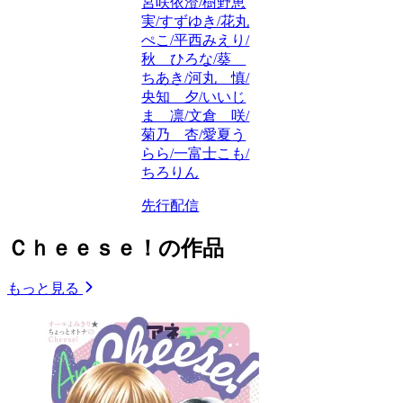
宮咲依澄/樹野恵
実/すずゆき/花丸
ぺこ/平西みえり/
秋 ひろな/葵
ちあき/河丸 慎/
央知 夕/いいじ
ま 凛/文倉 咲/
菊乃 杏/愛夏う
らら/一富士こも/
ちろりん
先行配信
Ｃｈｅｅｓｅ！の作品
もっと見る