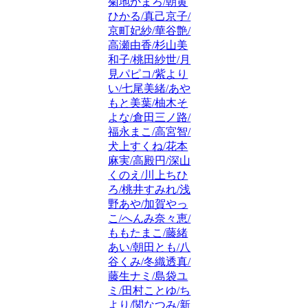
菊地かまろ/朝黄
ひかる/真己京子/
京町妃紗/華谷艶/
高瀬由香/杉山美
和子/桃田紗世/月
見パピコ/紫より
い/七尾美緒/あや
もと美葉/柚木そ
よな/倉田三ノ路/
福永まこ/高宮智/
犬上すくね/花本
麻実/高殿円/深山
くのえ/川上ちひ
ろ/桃井すみれ/浅
野あや/加賀やっ
こ/へんみ奈々恵/
ももたまこ/藤緒
あい/朝田とも/八
谷くみ/冬織透真/
藤生ナミ/島袋ユ
ミ/田村ことゆ/ち
より/関なつみ/新