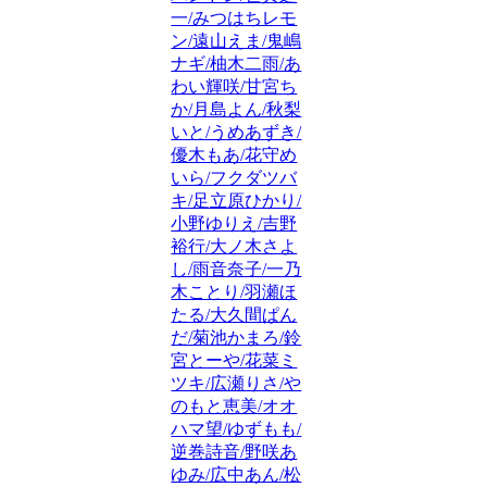
一/みつはちレモ
ン/遠山えま/鬼嶋
ナギ/柚木二雨/あ
わい輝咲/甘宮ち
か/月島よん/秋梨
いと/うめあずき/
優木もあ/花守め
いら/フクダツバ
キ/足立原ひかり/
小野ゆりえ/吉野
裕行/大ノ木さよ
し/雨音奈子/一乃
木ことり/羽瀬ほ
たる/大久間ぱん
だ/菊池かまろ/鈴
宮とーや/花菜ミ
ツキ/広瀬りさ/や
のもと恵美/オオ
ハマ望/ゆずもも/
逆巻詩音/野咲あ
ゆみ/広中あん/松