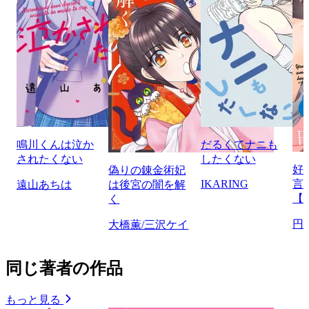
鳴川くんは泣か
だるくてナニも
されたくない
したくない
好
偽りの錬金術妃
IKARING
言
遠山あちは
は後宮の闇を解
【
く
円
大橋薫/三沢ケイ
同じ著者の作品
もっと見る