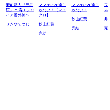
寿司職人『児島
ママ友は友達じ
ママ友は友達じ
フ
渡』 〜寿エンパ
ゃない！【マイ
ゃない！
ゃ
イア番外編〜
クロ】
秋山紅葉
井
せきやてつじ
秋山紅葉
完結
完
完結