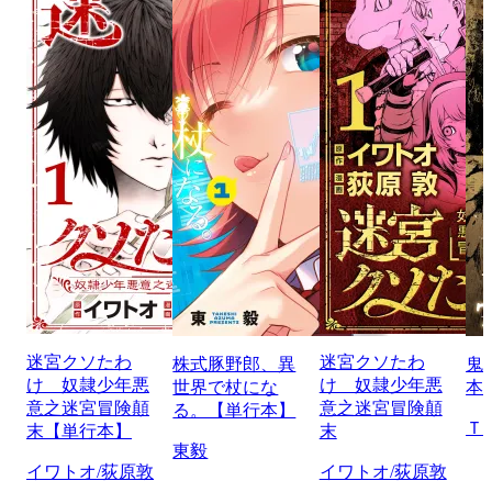
迷宮クソたわ
迷宮クソたわ
株式豚野郎、異
鬼
け 奴隷少年悪
け 奴隷少年悪
世界で杖にな
本
意之迷宮冒険顛
意之迷宮冒険顛
る。【単行本】
Ｔ
末【単行本】
末
東毅
イワトオ/荻原敦
イワトオ/荻原敦