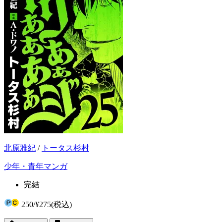
北原雅紀
/
トータス杉村
少年・青年マンガ
完結
250
/
¥275
(税込)