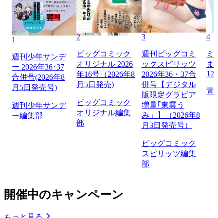
2
3
4
1
ビッグコミック
週刊ビッグコミ
ミ
週刊少年サンデ
オリジナル 2026
ックスピリッツ
ま
ー 2026年36･37
12
年16号（2026年8
2026年36・37合
合併号(2026年8
月5日発売)
併号【デジタル
月5日発売号)
青
版限定グラビア
ビッグコミック
増量｢東雲う
週刊少年サンデ
オリジナル編集
み」】（2026年8
ー編集部
部
月3日発売号）
ビッグコミック
スピリッツ編集
部
開催中のキャンペーン
もっと見る