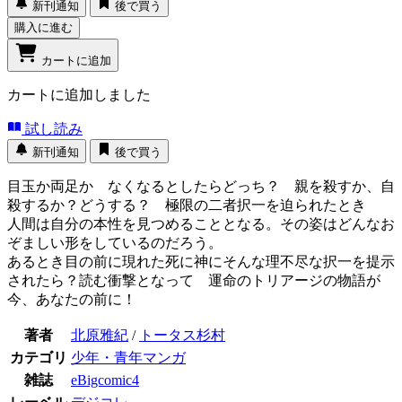
新刊通知
後で買う
購入に進む
カートに追加
カートに追加しました
試し読み
新刊通知
後で買う
目玉か両足か なくなるとしたらどっち？ 親を殺すか、自
殺するか？どうする？ 極限の二者択一を迫られたとき
人間は自分の本性を見つめることとなる。その姿はどんなお
ぞましい形をしているのだろう。
あるとき目の前に現れた死に神にそんな理不尽な択一を提示
されたら？読む衝撃となって 運命のトリアージの物語が
今、あなたの前に！
著者
北原雅紀
/
トータス杉村
カテゴリ
少年・青年マンガ
雑誌
eBigcomic4