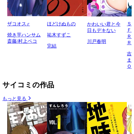
ザコオス♂
ほどけぬもの
Ｓ
かわいい君と今
Ｆ
日もデキない
焼き芋ハンサム
祐木すずこ
Ｒ
斎藤/村上ペコ
川戸春明
Ｒ
完結
吉
ま
Ｏ
サイコミの作品
もっと見る