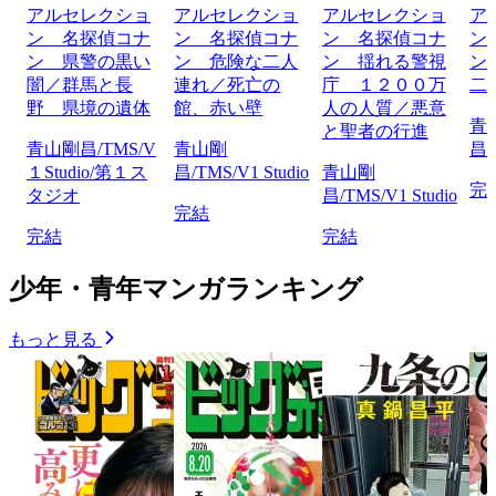
アルセレクショ
アルセレクショ
アルセレクショ
ア
ン 名探偵コナ
ン 名探偵コナ
ン 名探偵コナ
ン
ン 県警の黒い
ン 危険な二人
ン 揺れる警視
ン
闇／群馬と長
連れ／死亡の
庁 １２００万
二
野 県境の遺体
館、赤い壁
人の人質／悪意
青
と聖者の行進
青山剛昌/TMS/V
青山剛
昌/
１Studio/第１ス
昌/TMS/V1 Studio
青山剛
完
タジオ
昌/TMS/V1 Studio
完結
完結
完結
少年・青年マンガランキング
もっと見る