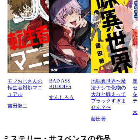
BAD ASS
モブおじさんの
地味異世界〜魔
暴
BUDDIES
転生者対処マニ
法ナシで化物の
セ
ュアル
大群と戦えって
を
すんしろう
ブラックすぎま
テ
吉田健二
せん？〜
木
藤田曇
ミステリー・サスペンスの作品