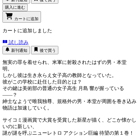
購入に進む
カートに追加
カートに追加しました
試し読み
新刊通知
後で買う
無実の罪を着せられ、米軍に射殺されたはずの男・本堂
明。
しかし彼は生き永らえ女子高の教師となっていた。
彼がこの学校に赴任した目的とは？
その鍵は美術部の普通の女子高生 月島 響が握っている
――？
紳士なようで唯我独尊、規格外の男・本堂が周囲を巻き込み
物語は加速していく。
サイコミ漫画賞で大賞を受賞した新星が描く、どこか懐かし
いのに新しい、
謎が謎を呼ぶニューレトロ アクション巨編 待望の第１巻！