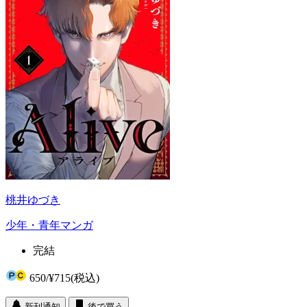
桃井ゆづき
少年・青年マンガ
完結
650
/
¥715
(税込)
新刊通知
後で買う