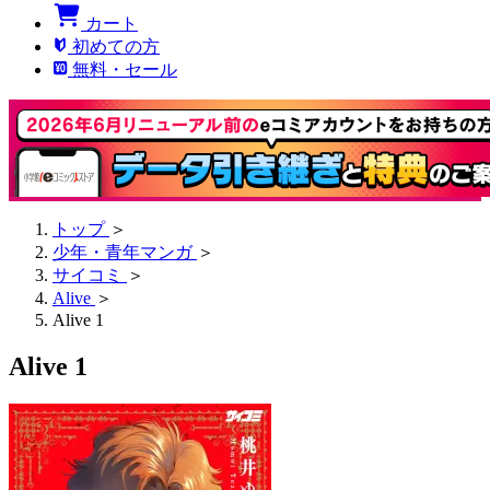
カート
初めての方
無料・セール
トップ
＞
少年・青年マンガ
＞
サイコミ
＞
Alive
＞
Alive 1
Alive 1