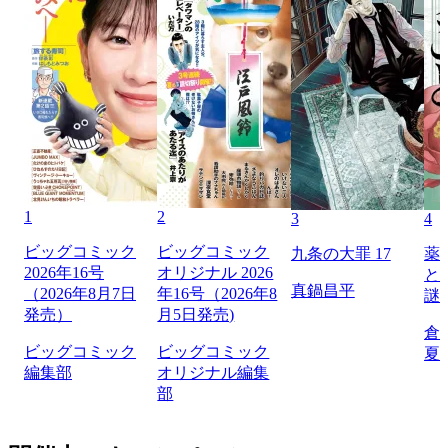
1
2
3
4
ビッグコミック
ビッグコミック
九条の大罪 17
薬
2026年16号
オリジナル 2026
と
真鍋昌平
（2026年8月7日
年16号（2026年8
謎
発売）
月5日発売)
倉
ビッグコミック
ビッグコミック
夏
編集部
オリジナル編集
部