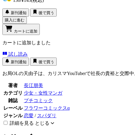
130
/
¥143
(税込)
新刊通知
後で買う
購入に進む
カートに追加
カートに追加しました
試し読み
新刊通知
後で買う
お局OLの天由子は、カリスマYouTuberで社長の貴裕と
著者
長江朋美
カテゴリ
少女・女性マンガ
雑誌
プチコミック
レーベル
フラワーコミックスα
ジャンル
恋愛
/
スパダリ
詳細を見る
とじる