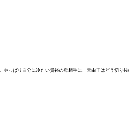
交際中。やっぱり自分に冷たい貴裕の母相手に、天由子はどう切り