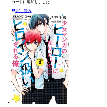
カートに追加しました
試し読み