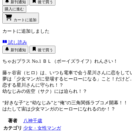
新刊通知
後で買う
購入に進む
カートに追加
カートに追加しました
試し読み
新刊通知
後で買う
ちゃおプラス No.1 ＢＬ（ボーイズライフ）れんさい！
藤ヶ谷宙（ヒロ）は、いつも電車で会う星川さんに恋をして
夢は「少女マンガに登場するヒーローになる」こと！だけど
恋する星川さんに守られ！？
幼なじみの佐空（サク）には迫られ！？
“好きな子”と“幼なじみ”と“俺”の三角関係ラブコメ開幕！！
はたして宙は少女マンガのヒーローになれるのか！？
著者
八神千歳
カテゴリ
少女・女性マンガ