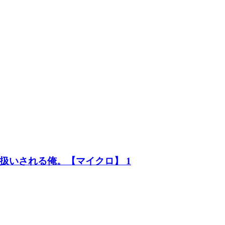
扱いされる俺。【マイクロ】 1