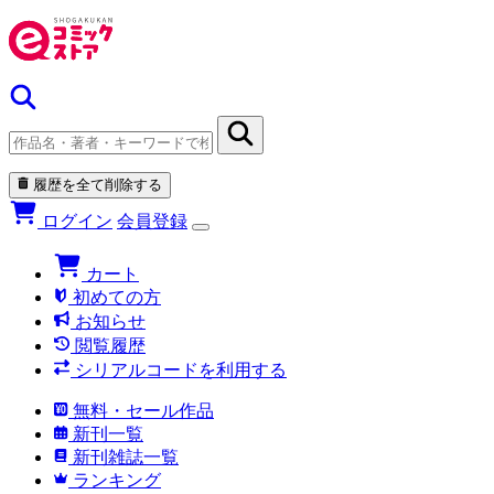
履歴を全て削除する
ログイン
会員登録
カート
初めての方
お知らせ
閲覧履歴
シリアルコードを利用する
無料・セール作品
新刊一覧
新刊雑誌一覧
ランキング