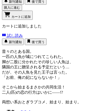
新刊通知
後で買う
購入に進む
カートに追加
カートに追加しました
試し読み
新刊通知
後で買う
昔々のとある国。
一匹の人魚が城につれてこられた。
脚が二股に分かれたその珍しい人魚は、
隣国の王に贈呈される予定だという…
だが、その人魚を見た王子は言った。
「お前、俺の妃にならないか！」
そこから始まるまさかの共同生活！
二人(匹)の恋の行方はいかに――!?
両想い系おとぎラブコメ、始まり、始まり。