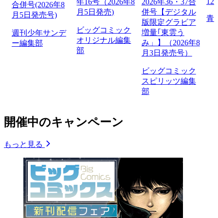
12
年16号（2026年8
2026年36・37合
合併号(2026年8
月5日発売)
併号【デジタル
月5日発売号)
青
版限定グラビア
ビッグコミック
増量｢東雲う
週刊少年サンデ
オリジナル編集
み」】（2026年8
ー編集部
部
月3日発売号）
ビッグコミック
スピリッツ編集
部
開催中のキャンペーン
もっと見る