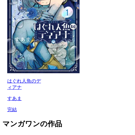
はぐれ人魚のデ
ィアナ
すあま
完結
マンガワンの作品