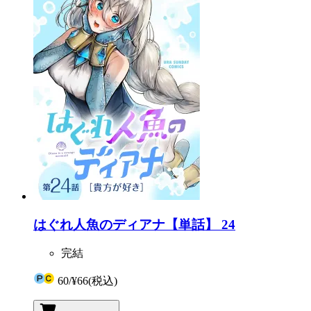
はぐれ人魚のディアナ【単話】 24
完結
60
/
¥66
(税込)