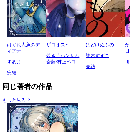
はぐれ人魚のデ
ザコオス♂
ほどけぬもの
か
ィアナ
日
焼き芋ハンサム
祐木すずこ
すあま
斎藤/村上ペコ
川
完結
完結
同じ著者の作品
もっと見る