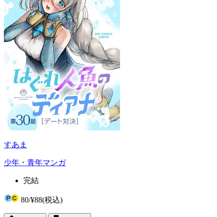
すあま
少年・青年マンガ
完結
80
/
¥88
(税込)