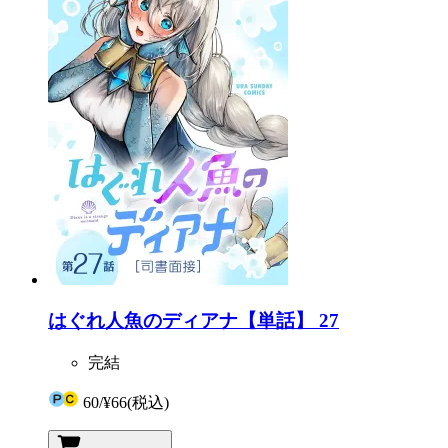
はぐれ人魚のディアナ【単話】 27
完結
60
/
¥66
(税込)