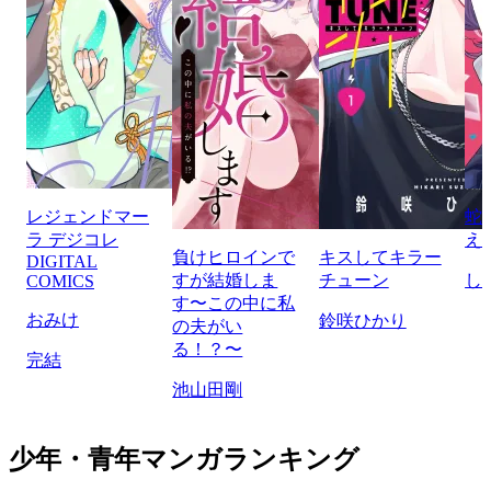
レジェンドマー
蛇
ラ デジコレ
え
負けヒロインで
キスしてキラー
DIGITAL
すが結婚しま
チューン
し
COMICS
す〜この中に私
おみけ
鈴咲ひかり
の夫がい
る！？〜
完結
池山田剛
少年・青年マンガランキング