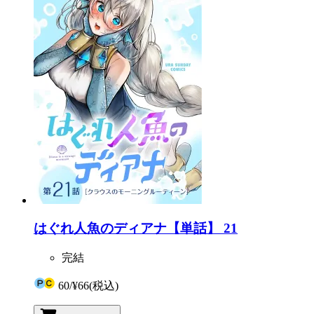
はぐれ人魚のディアナ【単話】 21
完結
60
/
¥66
(税込)