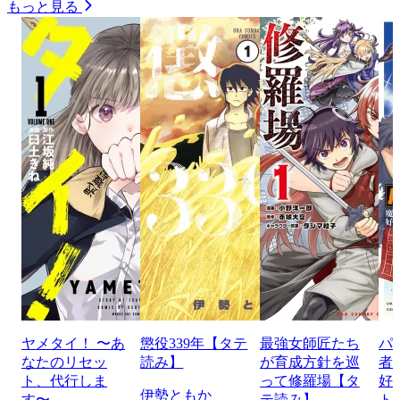
もっと見る
ヤメタイ！ 〜あ
懲役339年【タテ
最強女師匠たち
パ
なたのリセッ
読み】
が育成方針を巡
者
ト、代行しま
って修羅場【タ
好
伊勢ともか
す〜
テ読み】
ト