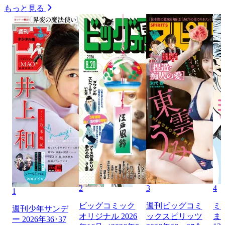
もっと見る
2
3
4
1
ビッグコミック
週刊ビッグコミ
ミ
週刊少年サンデ
オリジナル 2026
ックスピリッツ
ま
ー 2026年36･37