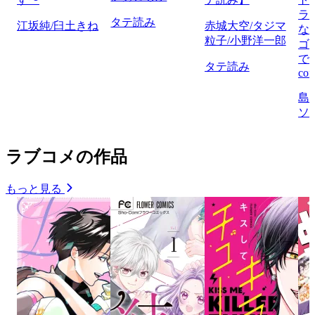
ラ
タテ読み
江坂純/臼土きね
赤城大空/タジマ
な
粒子/小野洋一郎
ゴ
で
タテ読み
com
島
ソ
ラブコメの作品
もっと見る