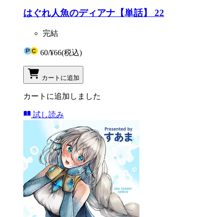
はぐれ人魚のディアナ【単話】 22
完結
60
/
¥66
(税込)
カートに追加
カートに追加しました
試し読み