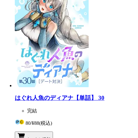
はぐれ人魚のディアナ【単話】 30
完結
80
/
¥88
(税込)