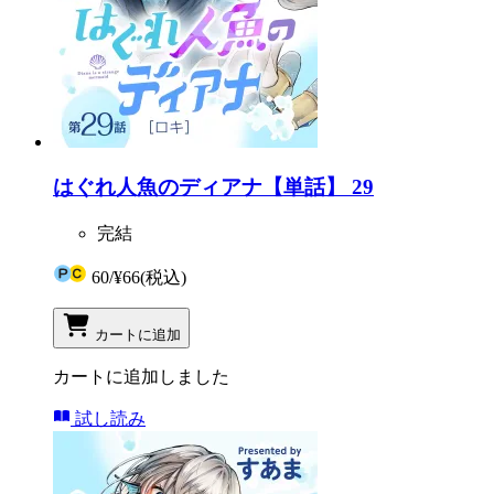
はぐれ人魚のディアナ【単話】 29
完結
60
/
¥66
(税込)
カートに追加
カートに追加しました
試し読み