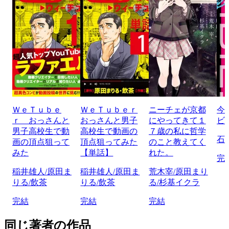
ＷｅＴｕｂｅ
ＷｅＴｕｂｅｒ
ニーチェが京都
今
ｒ おっさんと
おっさんと男子
にやってきて１
ビ
男子高校生で動
高校生で動画の
７歳の私に哲学
石
画の頂点狙って
頂点狙ってみた
のこと教えてく
みた
【単話】
れた。
完
稲井雄人/原田ま
稲井雄人/原田ま
荒木宰/原田まり
りる/飲茶
りる/飲茶
る/杉基イクラ
完結
完結
完結
同じ著者の作品