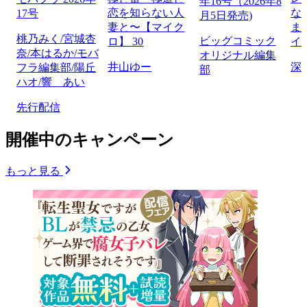
年16号（2026年8
恋を知らない人
な
17号
月5日発売)
妻と〜【マイク
ま
桃乃みく/宮城杏
ビッグコミック
ロ】 30
イ
奈/本はるか/モバ
オリジナル編集
井山ゆー
深
フラ編集部/陽丘
部
ハオ/響 あい
先行配信
開催中のキャンペーン
もっと見る