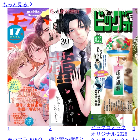
もっと見る
3
ビッグコミック
2
4
1
オリジナル 2026
極と蕾〜極道と
レ
モバフラ 2026年