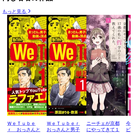
もっと見る
ＷｅＴｕｂｅ
ＷｅＴｕｂｅｒ
ニーチェが京都
今
ｒ おっさんと
おっさんと男子
にやってきて１
ビ