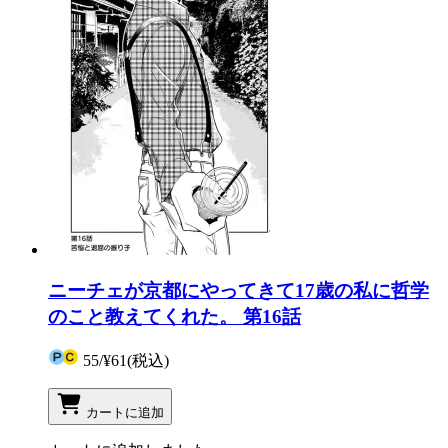
ニーチェが京都にやってきて17歳の私に哲学
のこと教えてくれた。 第16話
55
/
¥61
(税込)
カートに追加