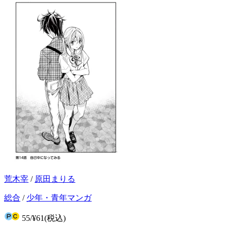
荒木宰
/
原田まりる
総合
/
少年・青年マンガ
55
/
¥61
(税込)