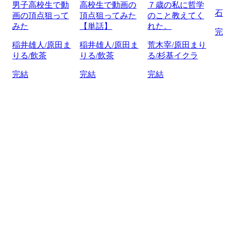
男子高校生で動
高校生で動画の
７歳の私に哲学
石
画の頂点狙って
頂点狙ってみた
のこと教えてく
みた
【単話】
れた。
完
稲井雄人/原田ま
稲井雄人/原田ま
荒木宰/原田まり
りる/飲茶
りる/飲茶
る/杉基イクラ
完結
完結
完結