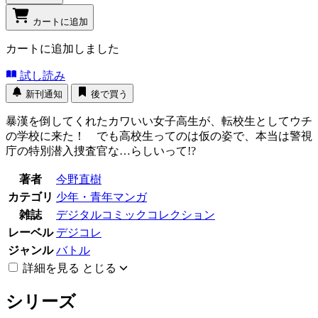
カートに追加
カートに追加しました
試し読み
新刊通知
後で買う
暴漢を倒してくれたカワいい女子高生が、転校生としてウチ
の学校に来た！ でも高校生ってのは仮の姿で、本当は警視
庁の特別潜入捜査官な…らしいって!?
著者
今野直樹
カテゴリ
少年・青年マンガ
雑誌
デジタルコミックコレクション
レーベル
デジコレ
ジャンル
バトル
詳細を見る
とじる
シリーズ