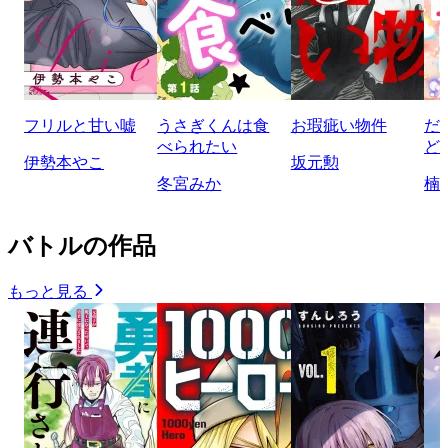
フリルと甘い嘘
うさぎくんは食
お瑕疵い物件
だ
べられたい
ど
伊勢本やこ
坂元勲
冬宮みか
楠
バトルの作品
もっと見る