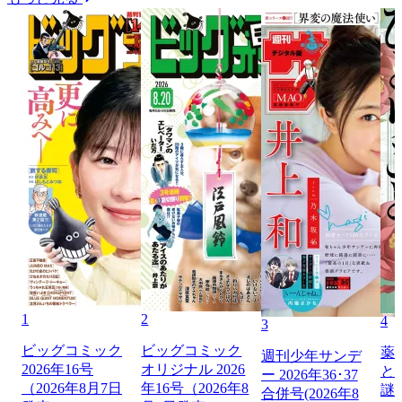
1
2
4
3
ビッグコミック
ビッグコミック
薬
週刊少年サンデ
2026年16号
オリジナル 2026
と
ー 2026年36･37
（2026年8月7日
年16号（2026年8
謎
合併号(2026年8