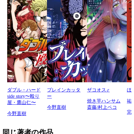
ダブル・ハード
ブレインカッタ
ザコオス♂
ほ
side story〜殴り
ー
焼き芋ハンサム
祐
屋・鷹山仁〜
今野直樹
斎藤/村上ペコ
完
今野直樹
同じ著者の作品