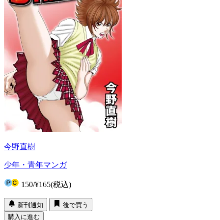
今野直樹
少年・青年マンガ
150
/
¥165
(税込)
新刊通知
後で買う
購入に進む