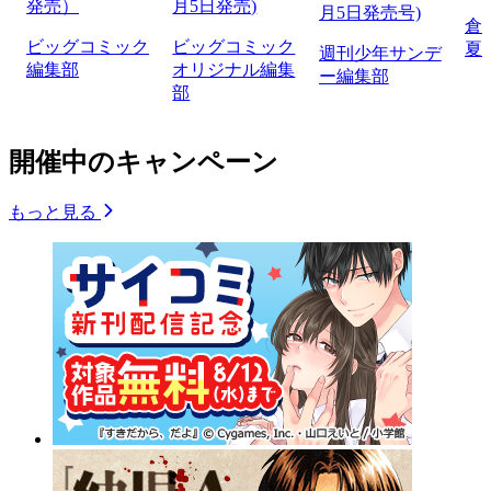
発売）
月5日発売)
月5日発売号)
倉
ビッグコミック
ビッグコミック
夏
週刊少年サンデ
編集部
オリジナル編集
ー編集部
部
開催中のキャンペーン
もっと見る