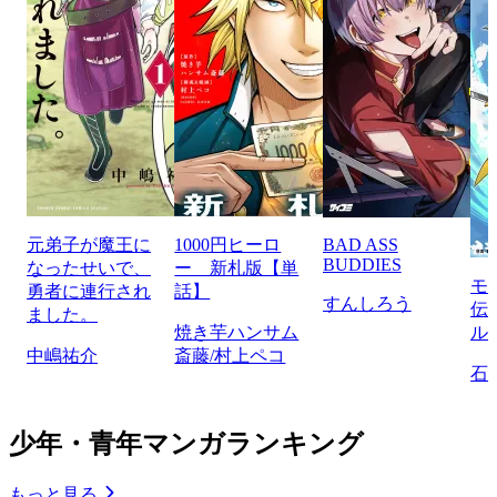
元弟子が魔王に
1000円ヒーロ
BAD ASS
BUDDIES
なったせいで、
ー 新札版【単
モ
勇者に連行され
話】
すんしろう
伝
ました。
焼き芋ハンサム
ル
中嶋祐介
斎藤/村上ペコ
石
少年・青年マンガランキング
もっと見る