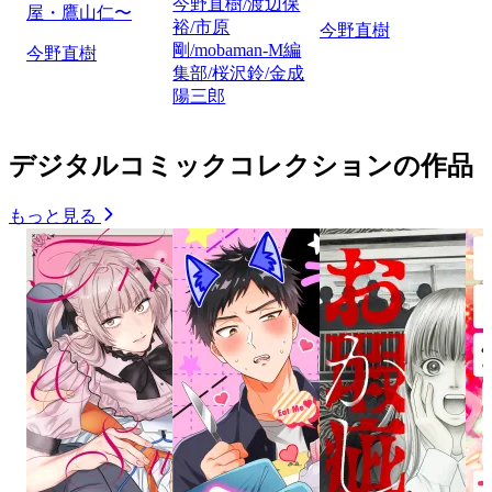
今野直樹/渡辺保
屋・鷹山仁〜
裕/市原
今野直樹
剛/mobaman-M編
今野直樹
集部/桜沢鈴/金成
陽三郎
デジタルコミックコレクションの作品
もっと見る