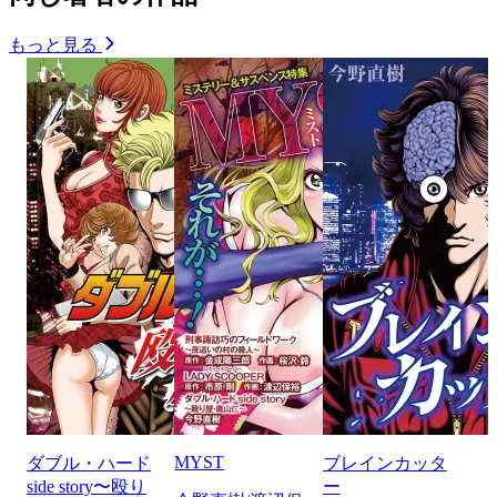
もっと見る
MYST
ダブル・ハード
ブレインカッタ
side story〜殴り
ー