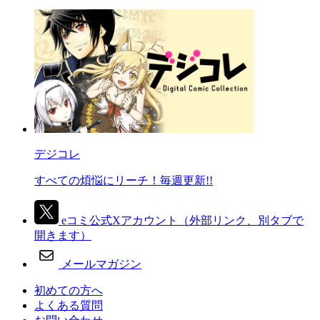
デジコレ
すべての煩悩にリーチ！毎週更新!!
eコミ公式Xアカウント
（外部リンク、別タブで
開きます）
メールマガジン
初めての方へ
よくある質問