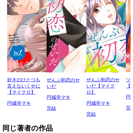
好きのひとつも
ぜんぶ初恋のせ
ツ
ぜんぶ初恋のせ
言えないくせに
いだ【マイク
【
いだ
【マイクロ】
ロ】
円
円城寺マキ
円城寺マキ
円城寺マキ
完
完結
完結
同じ著者の作品