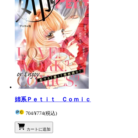
姉系Ｐｅｔｉｔ Ｃｏｍｉｃ
704
/
¥774
(税込)
カートに追加