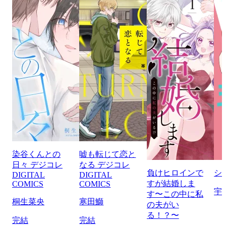
染谷くんとの
嘘も転じて恋と
日々 デジコレ
なる デジコレ
負けヒロインで
シ
DIGITAL
DIGITAL
すが結婚しま
COMICS
COMICS
宇
す〜この中に私
桐生菜央
寒田鰤
の夫がい
る！？〜
完結
完結