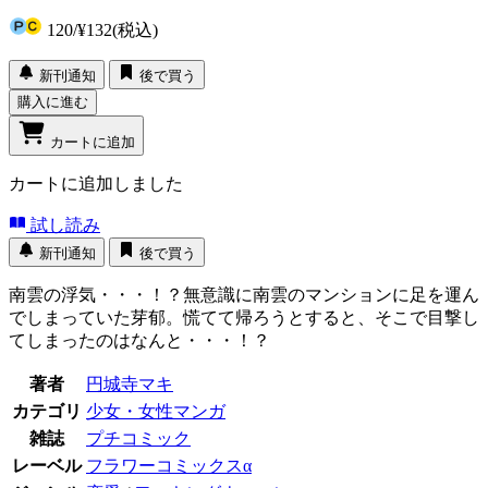
120
/
¥132
(税込)
新刊通知
後で買う
購入に進む
カートに追加
カートに追加しました
試し読み
新刊通知
後で買う
南雲の浮気・・・！？無意識に南雲のマンションに足を運ん
でしまっていた芽郁。慌てて帰ろうとすると、そこで目撃し
てしまったのはなんと・・・！？
著者
円城寺マキ
カテゴリ
少女・女性マンガ
雑誌
プチコミック
レーベル
フラワーコミックスα