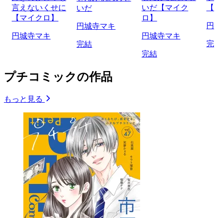
言えないくせに
いだ【マイク
【
いだ
【マイクロ】
ロ】
円
円城寺マキ
円城寺マキ
円城寺マキ
完
完結
完結
プチコミックの作品
もっと見る