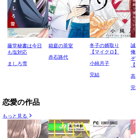
冬子の婿取り
誠
藤堂秘書は今日
箱庭の茶室
【マイクロ】
俺
も塩対応
赤石路代
ぞ
小純月子
ましろ雪
【
完結
高
完
恋愛の作品
もっと見る