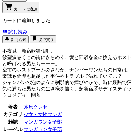
カートに追加
カートに追加しました
試し読み
新刊通知
後で買う
不夜城・新宿歌舞伎町。
欲望渦巻くこの街にきらめく、愛と狂騒を金に換えるホスト
と呼ばれる男たちーーー。
空前のホストブームのさなか、ナンバーワンたちの日常は、
常識も倫理も超越した事件やトラブルで溢れていて…!?
シャンパンの泡のように刹那的で煌びやかで、時に残酷で狂
気に満ちた男たちの生き様を描く、超新宿系サディスティッ
クコメディ・開幕！
著者
茅原クレセ
カテゴリ
少女・女性マンガ
雑誌
マンガワン女子部
レーベル
マンガワン女子部