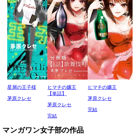
星屑の王子様
ヒマチの嬢王
ヒマチの嬢王
【単話】
茅原クレセ
茅原クレセ
茅原クレセ
完結
完結
マンガワン女子部の作品