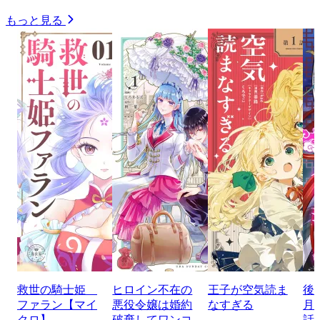
もっと見る
救世の騎士姫
ヒロイン不在の
王子が空気読ま
後
ファラン【マイ
悪役令嬢は婚約
なすぎる
月
クロ】
破棄してワンコ
話