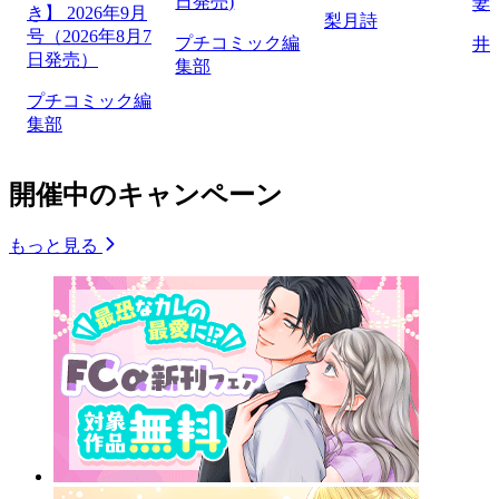
日発売)
妻
き】 2026年9月
梨月詩
号（2026年8月7
プチコミック編
井
日発売）
集部
プチコミック編
集部
開催中のキャンペーン
もっと見る