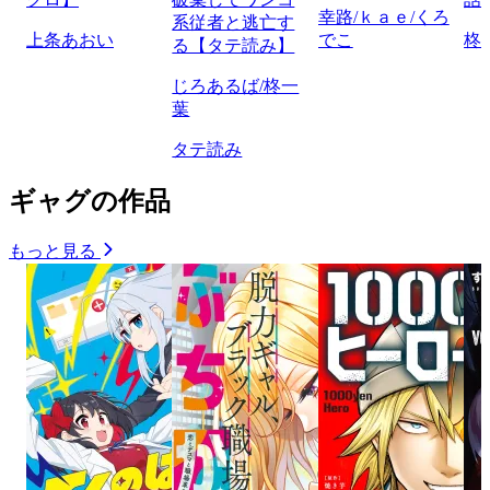
幸路/ｋａｅ/くろ
系従者と逃亡す
上条あおい
でこ
柊
る【タテ読み】
じろあるば/柊一
葉
タテ読み
ギャグの作品
もっと見る