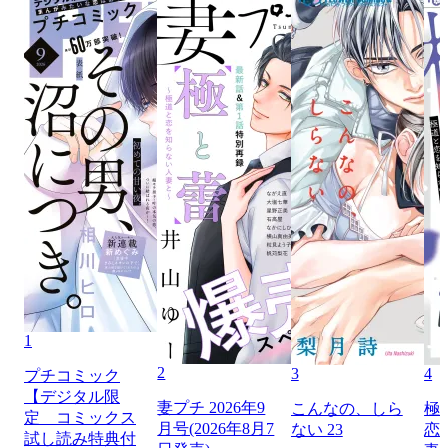
1
2
3
4
プチコミック
【デジタル限
妻プチ 2026年9
こんなの、しら
極
定 コミックス
月号(2026年8月7
ない 23
恋
試し読み特典付