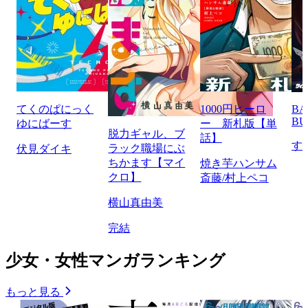
てくのぱにっく
1000円ヒーロ
BA
BU
ゆにばーす
ー 新札版【単
脱力ギャル、ブ
話】
す
ラック職場にぶ
伏見ダイキ
ちかます【マイ
焼き芋ハンサム
クロ】
斎藤/村上ペコ
横山真由美
完結
少女・女性マンガランキング
もっと見る