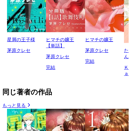
星屑の王子様
ヒマチの嬢王
ヒマチの嬢王
【単話】
茅原クレセ
茅原クレセ
た
茅原クレセ
ん
完結
完結
Ｋ
ａ
同じ著者の作品
もっと見る