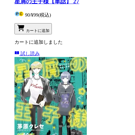
星屑の王子様【単話】 27
90
/
¥99
(税込)
カートに追加
カートに追加しました
試し読み