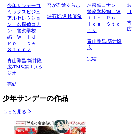
吾が君散るらむ
名探偵コナン
名
少年サンデーコ
警察学校編 Ｗ
ロ
ミックスビジュ
詩石灯/月越優希
ｉｌｄ Ｐｏｌ
アルセレクショ
青
ｉｃｅ Ｓｔｏ
ン 名探偵コナ
広
ｒｙ
ン 警察学校
編 Ｗｉｌｄ
青山剛昌/新井隆
Ｐｏｌｉｃｅ
広
Ｓｔｏｒｙ
完結
青山剛昌/新井隆
広/TMS/第１スタ
ジオ
完結
少年サンデーの作品
もっと見る