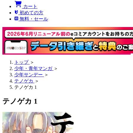
カート
初めての方
無料・セール
トップ
＞
少年・青年マンガ
＞
少年サンデー
＞
テノゲカ
＞
テノゲカ 1
テノゲカ 1