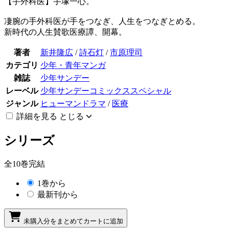
【手外科医】手塚一心。
凄腕の手外科医が手をつなぎ、人生をつなぎとめる。
新時代の人生賛歌医療譚、開幕。
著者
新井隆広
/
詩石灯
/
市原理司
カテゴリ
少年・青年マンガ
雑誌
少年サンデー
レーベル
少年サンデーコミックススペシャル
ジャンル
ヒューマンドラマ
/
医療
詳細を見る
とじる
シリーズ
全10巻完結
1巻から
最新刊から
未購入分をまとめてカートに追加