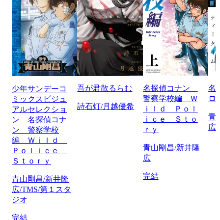
吾が君散るらむ
名探偵コナン
名
少年サンデーコ
警察学校編 Ｗ
ロ
ミックスビジュ
詩石灯/月越優希
ｉｌｄ Ｐｏｌ
アルセレクショ
青
ｉｃｅ Ｓｔｏ
ン 名探偵コナ
広
ｒｙ
ン 警察学校
編 Ｗｉｌｄ
青山剛昌/新井隆
Ｐｏｌｉｃｅ
広
Ｓｔｏｒｙ
完結
青山剛昌/新井隆
広/TMS/第１スタ
ジオ
完結