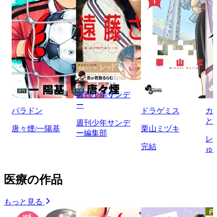
週刊少年サンデ
ー
パラドン
ドラゲミス
カ
と
週刊少年サンデ
唐々煙/一陽基
栗山ミヅキ
ー編集部
レ
完結
ゅ
医療の作品
もっと見る