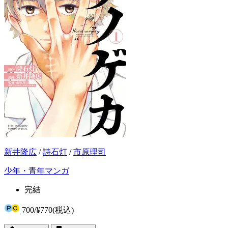
新井隆広
/
詩石灯
/
市原理司
少年・青年マンガ
完結
700
/
¥770
(税込)