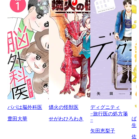
パパは脳外科医
燐火の怪獣医
ディグニティ
−旅行医の処方箋
豊田大華
せがわひろわき
ば
−
生
矢田恵梨子
佐