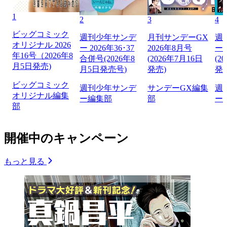
1
2
3
4
ビッグコミック
週刊少年サンデ
月刊サンデーGX
週
オリジナル 2026
ー 2026年36･37
2026年8月号
ー 
年16号（2026年8
合併号(2026年8
(2026年7月16日
(2
月5日発売)
月5日発売号)
発売)
発
ビッグコミック
週刊少年サンデ
サンデーGX編集
週
オリジナル編集
ー編集部
部
ー
部
開催中のキャンペーン
もっと見る