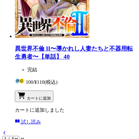
異世界不倫 II〜導かれし人妻たちと不器用転
生勇者〜【単話】 40
完結
100
/
¥110
(税込)
カートに追加
カートに追加しました
試し読み