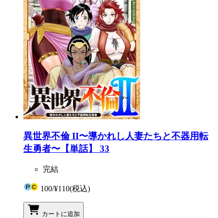
異世界不倫 II〜導かれし人妻たちと不器用転
生勇者〜【単話】 33
完結
100
/
¥110
(税込)
カートに追加