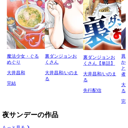
魔法少女・ぐる
裏ダンジョンお
異
裏ダンジョンお
めぐり
くさん
か
くさん【単話】
と
大井昌和
大井昌和/いのま
大井昌和/いのま
者
る
る
完結
大
先行配信
る
完
夜サンデーの作品
もっと見る