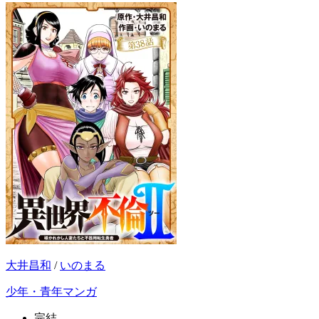
大井昌和
/
いのまる
少年・青年マンガ
完結