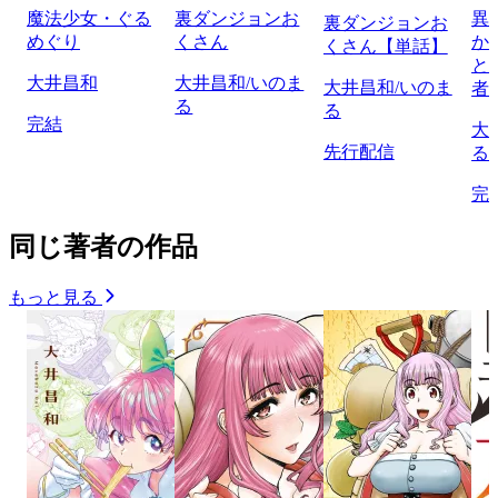
魔法少女・ぐる
裏ダンジョンお
異
裏ダンジョンお
めぐり
くさん
か
くさん【単話】
と
大井昌和
大井昌和/いのま
大井昌和/いのま
者
る
る
完結
大
先行配信
る
完
同じ著者の作品
もっと見る