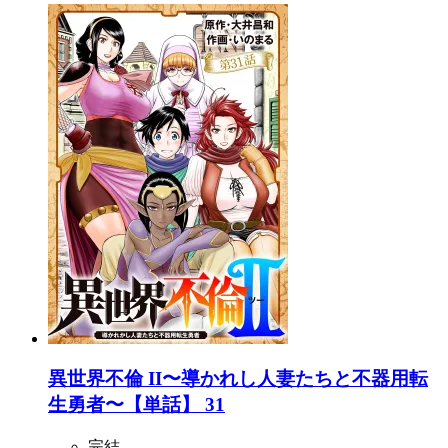
異世界不倫 II〜導かれし人妻たちと不器用転
生勇者〜【単話】 31
完結