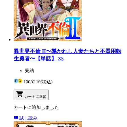
異世界不倫 II〜導かれし人妻たちと不器用転
生勇者〜【単話】 35
完結
100
/
¥110
(税込)
カートに追加
カートに追加しました
試し読み