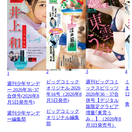
2
3
4
1
ビッグコミック
週刊ビッグコミ
ミ
週刊少年サンデ
オリジナル 2026
ックスピリッツ
ま
ー 2026年36･37
12
年16号（2026年8
2026年36・37合
合併号(2026年8
月5日発売)
併号【デジタル
月5日発売号)
青
版限定グラビア
ビッグコミック
増量｢東雲う
週刊少年サンデ
オリジナル編集
み」】（2026年8
ー編集部
部
月3日発売号）