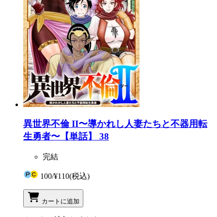
異世界不倫 II〜導かれし人妻たちと不器用転
生勇者〜【単話】 38
完結
100
/
¥110
(税込)
カートに追加