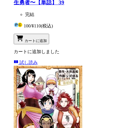
生勇者〜【単話】 39
完結
100
/
¥110
(税込)
カートに追加
カートに追加しました
試し読み