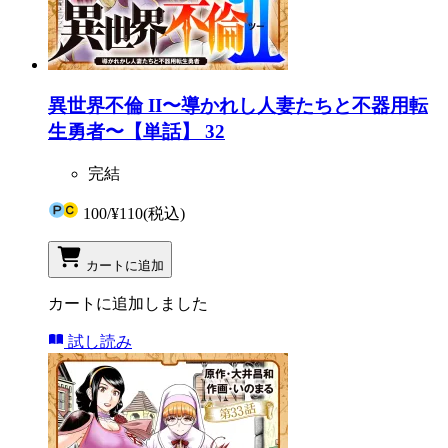
異世界不倫 II〜導かれし人妻たちと不器用転
生勇者〜【単話】 32
完結
100
/
¥110
(税込)
カートに追加
カートに追加しました
試し読み