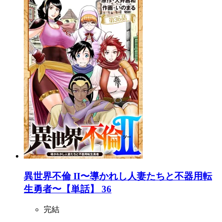
異世界不倫 II〜導かれし人妻たちと不器用転
生勇者〜【単話】 36
完結