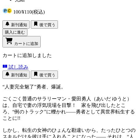
100
/
¥110
(税込)
新刊通知
後で買う
購入に進む
カートに追加
カートに追加しました
試し読み
新刊通知
後で買う
“人妻完全魅了”勇者、爆誕。
ごくごく普通のサラリーマン・愛田勇人（あいだ ゆうと）
は、自宅で妻の浮気現場を目撃！ 家を飛び出したとこ
ろ、“例のトラック”に轢かれ――勇者として異世界転生する
ことに!!
しかし、転生の女神のひょんな勘違いから、たったひとつの
スキルだけを彼は手に入れることになった―― それは、“人