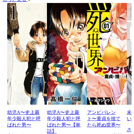
幼児A〜史上最
幼児A〜史上最
アンビバレン
未
年少殺人犯と呼
年少殺人犯と呼
ト〜童貞を捨て
い
ばれた男〜
ばれた男〜【単
たら死ぬ世界〜
さ
話】