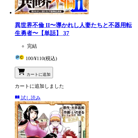
異世界不倫 II〜導かれし人妻たちと不器用転
生勇者〜【単話】 37
完結
100
/
¥110
(税込)
カートに追加
カートに追加しました
試し読み