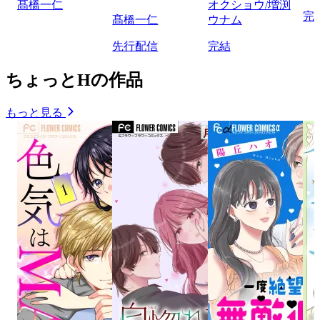
髙橋一仁
オクショウ/増渕
完
髙橋一仁
ウナム
先行配信
完結
ちょっとHの作品
もっと見る