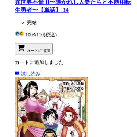
異世界不倫 II〜導かれし人妻たちと不器用転
生勇者〜【単話】 34
完結
100
/
¥110
(税込)
カートに追加
カートに追加しました
試し読み