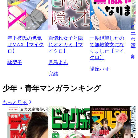
宵
ー
年下彼氏の色気
自惚れ女子と隠
一度絶望したの
わ
はMAX【マイク
れオオカミ【マ
で無敵彼女にな
潔
ロ】
イクロ】
りました【マイ
卯
クロ】
詠梨子
月島よん
陽丘ハオ
完結
少年・青年マンガランキング
もっと見る