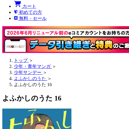
カート
初めての方
無料・セール
トップ
＞
少年・青年マンガ
＞
少年サンデー
＞
よふかしのうた
＞
よふかしのうた 16
よふかしのうた 16