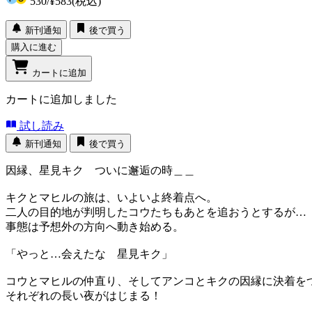
530
/
¥583
(税込)
新刊通知
後で買う
購入に進む
カートに追加
カートに追加しました
試し読み
新刊通知
後で買う
因縁、星見キク ついに邂逅の時＿＿
キクとマヒルの旅は、いよいよ終着点へ。
二人の目的地が判明したコウたちもあとを追おうとするが…
事態は予想外の方向へ動き始める。
「やっと…会えたな 星見キク」
コウとマヒルの仲直り、そしてアンコとキクの因縁に決着を
それぞれの長い夜がはじまる！