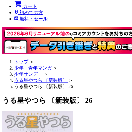
カート
初めての方
無料・セール
トップ
＞
少年・青年マンガ
＞
少年サンデー
＞
うる星やつら 〔新装版〕
＞
うる星やつら 〔新装版〕 26
うる星やつら 〔新装版〕 26