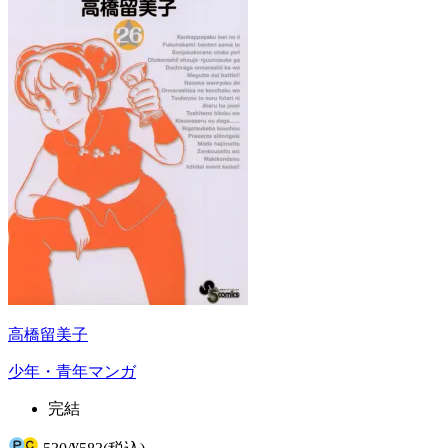
高橋留美子
少年・青年マンガ
完結