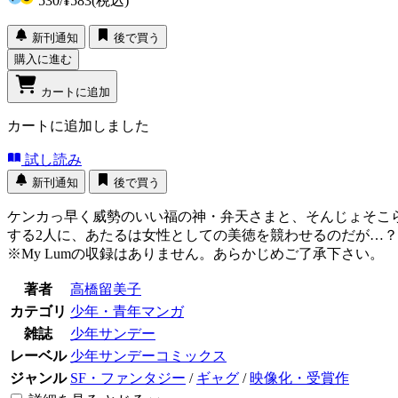
530
/
¥583
(税込)
新刊通知
後で買う
購入に進む
カートに追加
カートに追加しました
試し読み
新刊通知
後で買う
ケンカっ早く威勢のいい福の神・弁天さまと、そんじょそこ
する2人に、あたるは女性としての美徳を競わせるのだが…？
※My Lumの収録はありません。あらかじめご了承下さい。
著者
高橋留美子
カテゴリ
少年・青年マンガ
雑誌
少年サンデー
レーベル
少年サンデーコミックス
ジャンル
SF・ファンタジー
/
ギャグ
/
映像化・受賞作