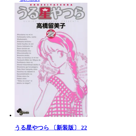
うる星やつら 〔新装版〕 22