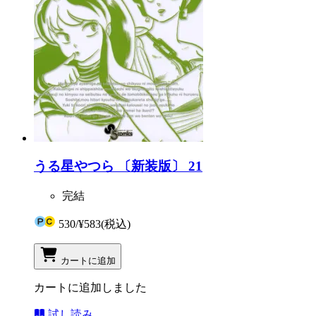
うる星やつら 〔新装版〕 21
完結
530
/
¥583
(税込)
カートに追加
カートに追加しました
試し読み